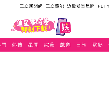
三立新聞網
三立藝能
追蹤娛樂星聞
FB
熱門
熱搜
星聞
綜藝
戲劇
日韓
電影