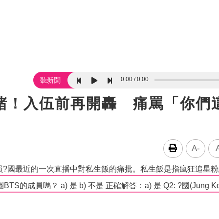
0:00
0:00
聽新聞
圍堵！入伍前再開轟 痛罵「你們
A-