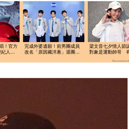
唱！官方
完成外婆遺願！前男團成員
梁文音七夕情人節
經紀人鬆
改名「原因藏洋蔥」退團現
對象是運動帥哥 
況曝光
暖男
Recommend