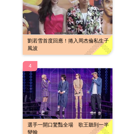
劉若雪首度回應！捲入周杰倫私生子
風波
4
選手一開口驚豔全場 歌王聽到一半
變臉