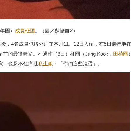
年團）
成員
柾國
。（圖／翻攝自X）
伍後，4名成員也將分別在本月11、12日入伍，在5日還特地
伍前的最後時光。不過昨（8日）柾國（Jung Kook，
田楨國
家，也忍不住痛批
私生飯
：「你們這些混蛋」。