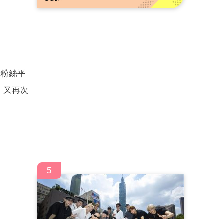
在粉絲平
）又再次
5