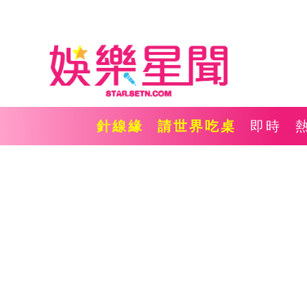
針線緣
請世界吃桌
即時