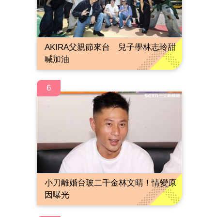
AKIRA父親節來台 兒子學林志玲甜
喊加油
6
小刀離婚台玻二千金林文晴！情變原
因曝光