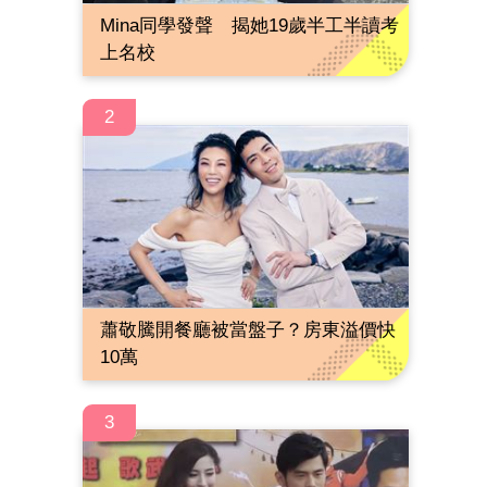
Mina同學發聲 揭她19歲半工半讀考
上名校
2
蕭敬騰開餐廳被當盤子？房東溢價快
10萬
3