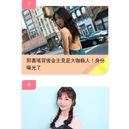
7
郭書瑤背後金主竟是大咖藝人！身份
曝光了
8