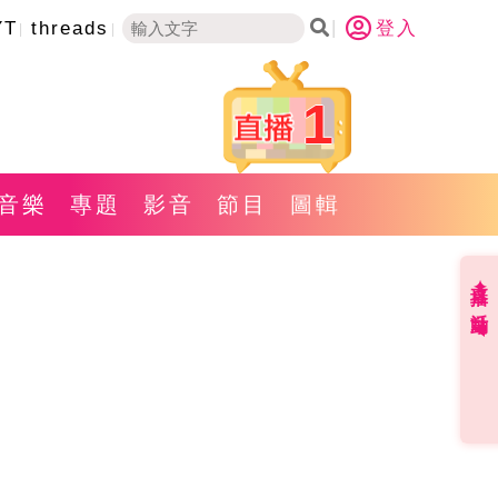
YT
threads
登入
1
音樂
專題
影音
節目
圖輯
直播✦活動