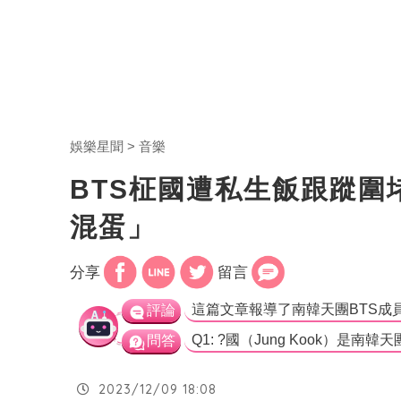
娛樂星聞
音樂
BTS柾國遭私生飯跟蹤
混蛋」
分享
留言
評論
問答
2023/12/09 18:08