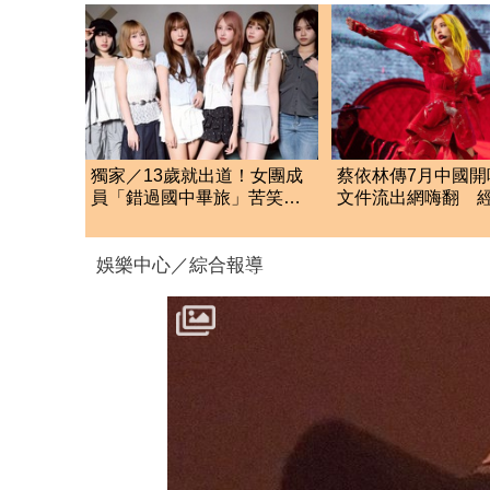
獨家／13歲就出道！女團成
蔡依林傳7月中國開
員「錯過國中畢旅」苦笑
文件流出網嗨翻 
認：怕沒人想同房
口回應了
娛樂中心／綜合報導