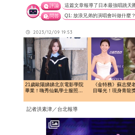
評論
問答
2023/12/09 19:53
21歲歐陽娣娣北京電影學院
《金特務》蘇志燮
畢業！嗨秀仙氣學士服照
目曝光！現身青龍
成劉亦菲、楊冪學妹
辣 低胸包不住險
記者洪素津／台北報導