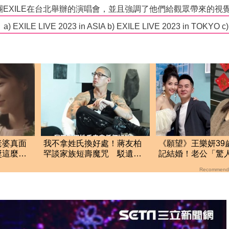
老婆真面
我不拿姓氏換好處！蔣友柏
《願望》王樂妍39
獎這麼
罕談家族短壽魔咒 駁遺產
記結婚！老公「驚
看光
傳聞：找到我捐一半
曝 攜手人生新階
Recommend