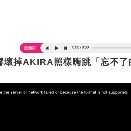
0:00
0:00
聽新聞
壞掉AKIRA照樣嗨跳「忘不了
 the server or network failed or because the format is not supported.