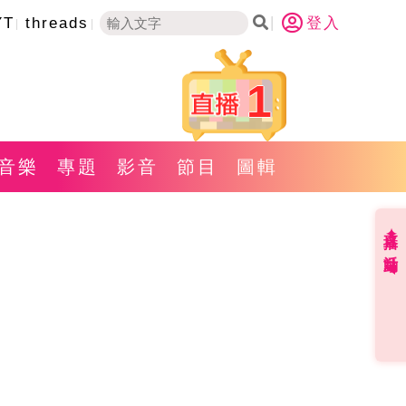
YT
threads
登入
1
音樂
專題
影音
節目
圖輯
直播✦活動