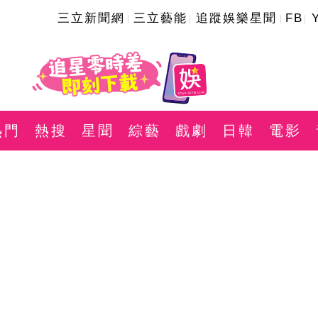
三立新聞網
三立藝能
追蹤娛樂星聞
FB
熱門
熱搜
星聞
綜藝
戲劇
日韓
電影