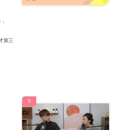
爆，
，才第三
5