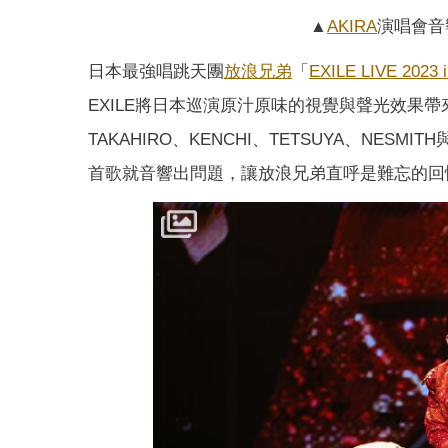
▲
AKIRA
演唱會音
日本最強唱跳天團
放浪兄弟
「
EXILE LIVE 2023 i
EXILE將日本巡演原汁原味的視覺與聲光效果帶
TAKAHIRO、KENCHI、TETSUYA、NE
首歌就音響出問題，讓放浪兄弟直呼是難忘的回