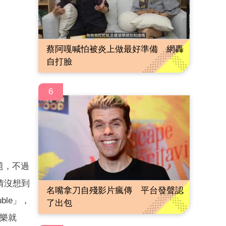
蔡阿嘎喊怕被炎上做最好準備 網轟
自打臉
6
題，不過
事情沒想到
名嘴拿刀自殘影片瘋傳 平台發聲認
le」，
了出包
樂就