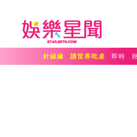
針線緣
請世界吃桌
即時