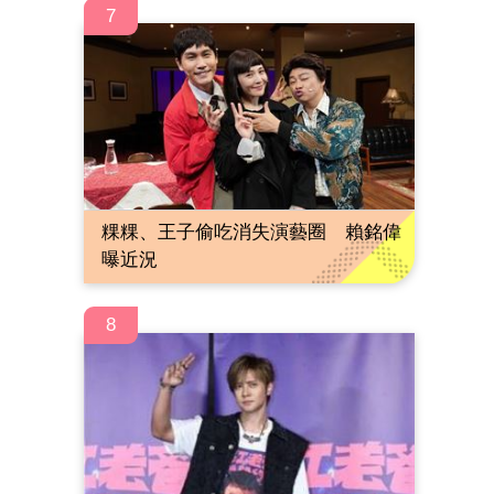
7
粿粿、王子偷吃消失演藝圈 賴銘偉
曝近況
8