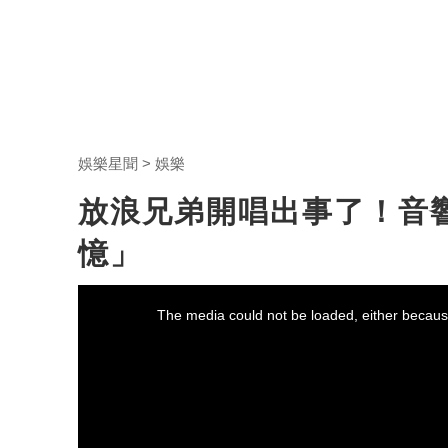
娛樂星聞
娛樂
放浪兄弟開唱出事了！音響
憶」
This
is
a
The media could not be loaded, either because
modal
window.