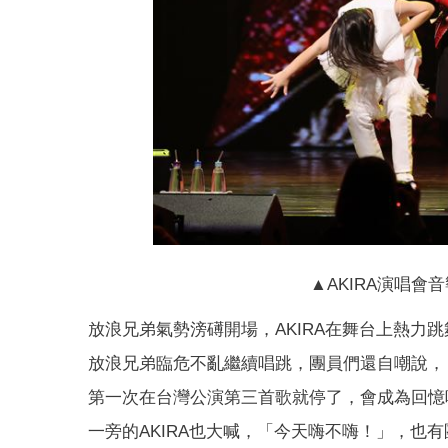
▲AKIRA演唱
放浪兄弟氣勢滂礡開場，AKIRA在舞台上熱力
放浪兄弟臨危不亂繼續唱跳，團員們還自嘲說，「trou
第一次在台灣公演第三首歌就停了，會成為回憶吧
一旁的AKIRA也大喊，「今天嗨不嗨！」，也