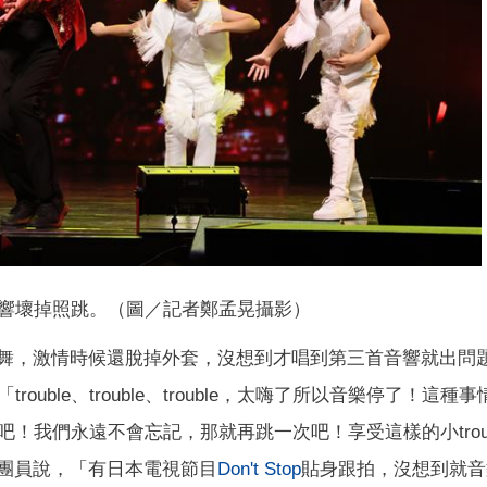
會音響壞掉照跳。（圖／記者鄭孟晃攝影）
跳舞，激情時候還脫掉外套，沒想到才唱到第三首音響就出問
ble、trouble、trouble，太嗨了所以音樂停了！這種
！我們永遠不會忘記，那就再跳一次吧！享受這樣的小troub
有團員說，「有日本電視節目
Don't Stop
貼身跟拍，沒想到就音