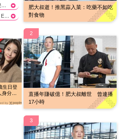
這篇文章報導了日本最強唱跳天團EXILE在台北舉辦的演唱會，並且強調了他們給觀眾帶來的視覺與聲光效果。然而，文章也指出在第三首歌的時候音響出了問題，讓演唱會遭遇了困擾。儘管如此，放浪兄弟團員們展現了他們的專業和敬業精神，繼續唱跳並表示這將成為他們難忘的回憶之一。此外，他們也積極互動觀眾，讓現場氛圍更加火熱。整篇文章以客觀的角度報導了這場演唱會的情況，並且對放浪兄弟的表現表示肯定。>
肥大叔逝！推黑蒜入菜：吃藥不如吃
對食物
Q1: 放浪兄弟的演唱會叫做什麼？ a) EXILE LIVE 2023 in ASIA b) EXILE LIVE 2023 in TOKYO c) EXILE LIVE 2023 in TAIPEI d) EXILE LIVE 2023 in JAPAN 正確答案: c) EXILE LIVE 2023 in TAIPEI Q2: 哪位成員在舞台上脫掉了外套？ a) AKIRA b) TAKAHIRO c) KENCHI d) TETSUYA 正確答案: a) AKIRA Q3: 發生音響問題是在第幾首歌之後？ a) 第一首 b) 第二首 c) 第三首 d) 第四首 正確答案: c) 第三首
2
歲生日登
人身分」
直播年賺破億！肥大叔離世 曾連播
段
17小時
ed by
3