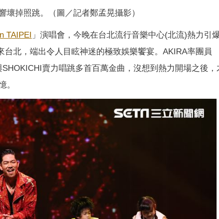
響壞掉照跳。（圖／記者鄭孟晃攝影）
n TAIPEI
」演唱會，今晚在台北流行音樂中心(北流)熱力引
來台北，端出令人目眩神迷的極致娛樂饗宴。AKIRA率團員
SMITH與SHOKICHI賣力唱跳多首百萬金曲，沒想到熱力開場之後
憶。