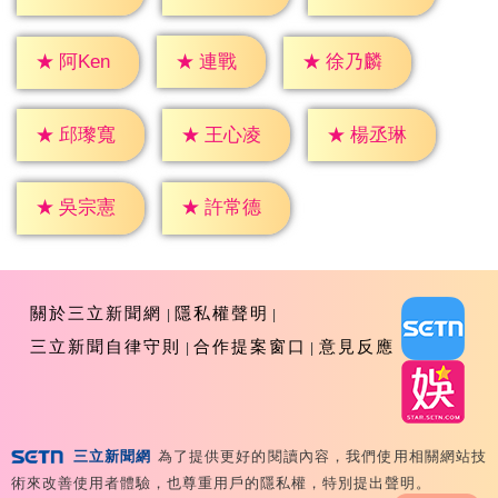
★
連戰
★
阿Ken
★
徐乃麟
★
邱瓈寬
★
王心凌
★
楊丞琳
★
吳宗憲
★
許常德
關於三立新聞網
隱私權聲明
三立新聞自律守則
合作提案窗口
意見反應
三立新聞網
為了提供更好的閱讀內容，我們使用相關網站技
Copyright ©2026 Sanlih E-Television All Rights
術來改善使用者體驗，也尊重用戶的隱私權，特別提出聲明。
Reserved 版權所有 盜用必究 台北市內湖區舊宗路一段159