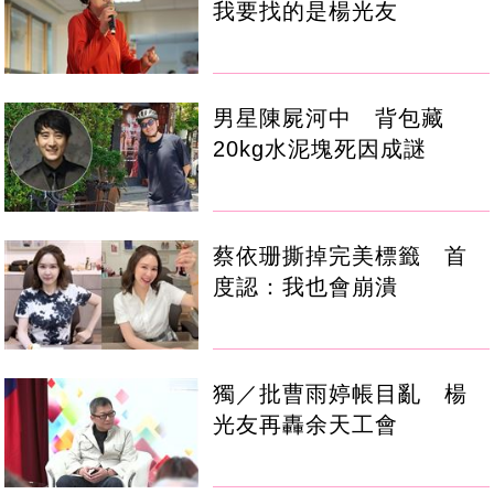
我要找的是楊光友
男星陳屍河中 背包藏
20kg水泥塊死因成謎
蔡依珊撕掉完美標籤 首
度認：我也會崩潰
獨／批曹雨婷帳目亂 楊
光友再轟余天工會