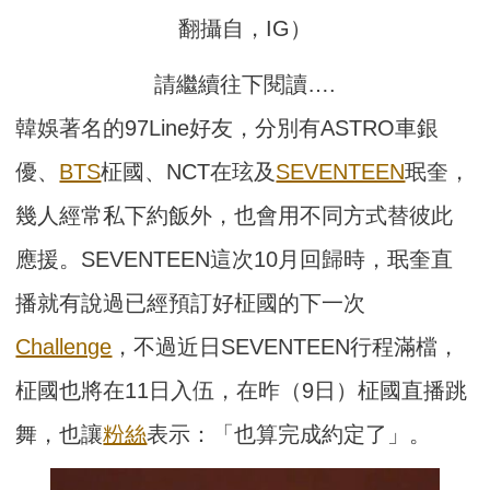
翻攝自，IG）
請繼續往下閱讀….
韓娛著名的97Line好友，分別有ASTRO車銀
優、
BTS
柾國、NCT在玹及
SEVENTEEN
珉奎，
幾人經常私下約飯外，也會用不同方式替彼此
應援。SEVENTEEN這次10月回歸時，珉奎直
播就有說過已經預訂好柾國的下一次
Challenge
，不過近日SEVENTEEN行程滿檔，
柾國也將在11日入伍，在昨（9日）柾國直播跳
舞，也讓
粉絲
表示：「也算完成約定了」。