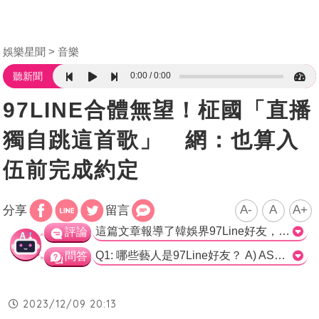
娛樂星聞
音樂
0:00
0:00
聽新聞
97LINE合體無望！柾國「直播
獨自跳這首歌」 網：也算入
伍前完成約定
A-
A
A+
分享
留言
這篇文章報導了韓娛界97Line好友，包括ASTRO車銀優、BTS?國、NCT在玹以及SEVENTEEN?奎的消息。這些成員經常私下約飯，並互相應援。文章提到SEVENTEEN在10月的回歸時，?奎曾在直播中表示已經預訂了?國的下一個Challenge。然而，近日SEVENTEEN的行程滿檔，?國也即將入伍，所以兩人在昨天的直播中完成了這個約定，跳了一段舞蹈。這個舉動引發了粉絲的熱議。 在此之前，?國曾在直播中表示如果?奎不聯繫他，他就不拍Challenge。不過即使在〈Super〉打歌期結束後，兩人仍然合作完成了Challenge，這也是?國出道以來的第一個Challenge。這次?國也開始了自己的Challenge，除了為自己的新歌跳舞，還幫助了公司的師弟和師妹。不過在?國的直播中，他跳了〈God of music〉的舞蹈，顯然不太熟悉。這可能與他忙於自己的新專輯和即將入伍有關。 現在?奎正在日本舉行演唱會，而?國將於11日入伍。許多粉絲表示這次的Challenge完成了他們入伍前的約定。>
評論
Q1: 哪些藝人是97Line好友？ A) ASTRO車銀優 B) BTS?國 C) NCT在玹 D) SEVENTEEN?奎 正確答案: A) ASTRO車銀優、B) BTS?國、C) NCT在玹、D) SEVENTEEN?奎 Q2: SEVENTEEN的?奎和BTS的?國預訂了什麼活動？ A) 演唱會 B) 直播 C) Challenge D) 日本開演唱會 正確答案: C) Challenge Q3: ?國是在什麼時間入伍？ A) 9日 B) 10日 C) 11日 D) 12日 正確答案: C) 11日
問答
2023/12/09 20:13