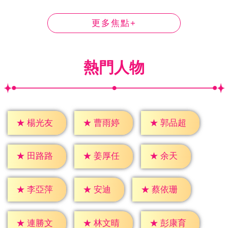
更多焦點+
熱門人物
★
楊光友
★
曹雨婷
★
郭品超
★
余天
★
田路路
★
姜厚任
★
安迪
★
李亞萍
★
蔡依珊
★
連勝文
★
林文晴
★
彭康育