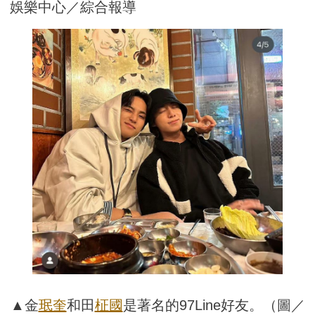
娛樂中心／綜合報導
▲金
珉奎
和田
柾國
是著名的97Line好友。（圖／