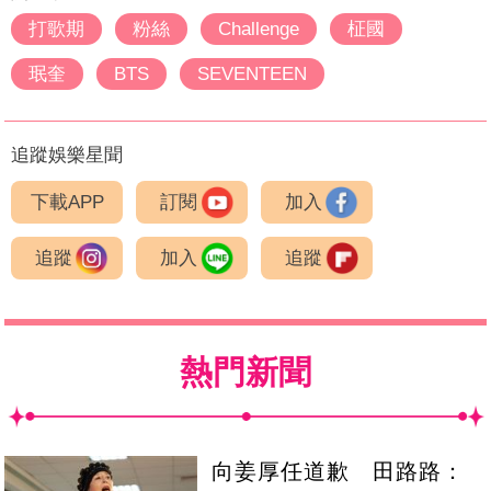
打歌期
粉絲
Challenge
柾國
珉奎
BTS
SEVENTEEN
追蹤娛樂星聞
下載APP
訂閱
加入
追蹤
加入
追蹤
熱門新聞
向姜厚任道歉 田路路：