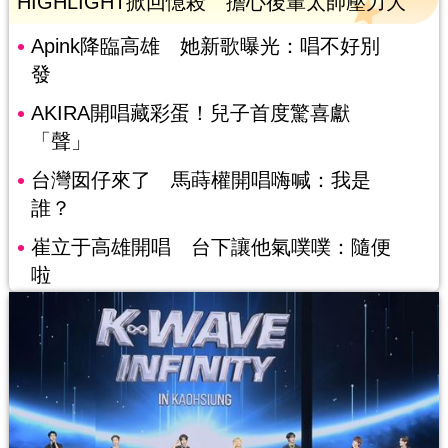
HIGHLIGHT掀回憶殺 擔心後輩太帥壓力大
Apink降臨高雄 她新歌曝光：唱不好別
發
AKIRA開唱藏彩蛋！兒子首度驚喜獻
「聲」
台灣囡仔來了 馬蒔權開唱嗨喊：我是
誰？
崔立于高雄開唱 台下讓他氣噗噗：隨便
啦