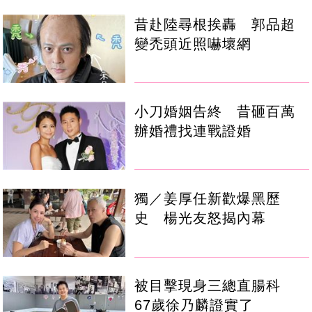
昔赴陸尋根挨轟 郭品超
變禿頭近照嚇壞網
小刀婚姻告終 昔砸百萬
辦婚禮找連戰證婚
獨／姜厚任新歡爆黑歷
史 楊光友怒揭內幕
被目擊現身三總直腸科
67歲徐乃麟證實了