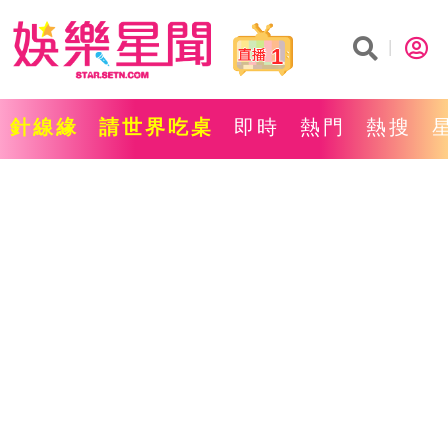
1
針線緣
請世界吃桌
即時
熱門
熱搜