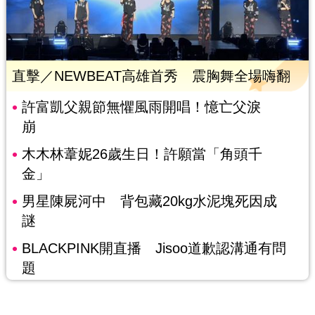
直擊／NEWBEAT高雄首秀 震胸舞全場嗨翻
許富凱父親節無懼風雨開唱！憶亡父淚
崩
木木林葦妮26歲生日！許願當「角頭千
金」
男星陳屍河中 背包藏20kg水泥塊死因成
謎
BLACKPINK開直播 Jisoo道歉認溝通有問
題