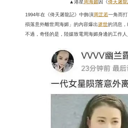
▲港星
周海媚
因《
倚天屠龍
1994年在《倚天屠龍記》中飾演
周芷若
一角而打
殞落意外離世周海媚」的內容爆出
逝世
的消息，
不過，奇怪的是，陸媒致電周海媚身邊的工作人