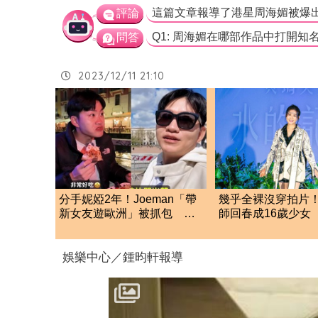
評論
問答
2023/12/11 21:10
分手妮婭2年！Joeman「帶
幾乎全裸沒穿拍片
新女友遊歐洲」被抓包 阿
師回春成16歲少女
滴發聲救火網不信
唱
娛樂中心／鍾昀軒報導