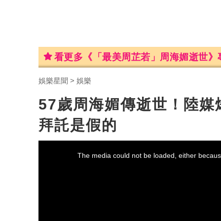
看更多《「最美周芷若」周海媚逝世》
娛樂星聞
娛樂
57歲周海媚傳逝世！陸
拜託是假的
This
is
a
The media could not be loaded, either because
modal
window.