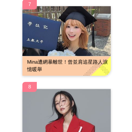
7
Mina遭網暴離世！曾並肩追星路人淚
憶暖舉
8