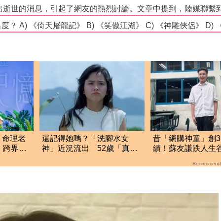
！命理老
還記得她嗎？「洗腳水女
昔「網購神童」創3
 跨界飆
神」近況流出 52歲「真實
績！蘇友謙跌人生
面貌」曝光
領700元零用錢重
Recommend