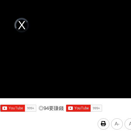
Video
Player
is
loading.
◎
94要賺錢
A-