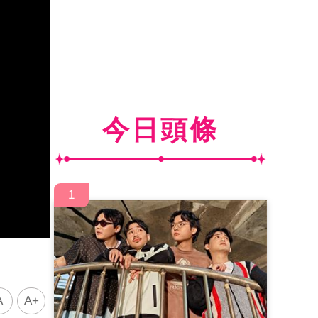
今日頭條
1
A
A+