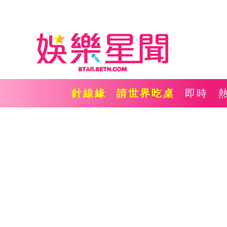
針線緣
請世界吃桌
即時