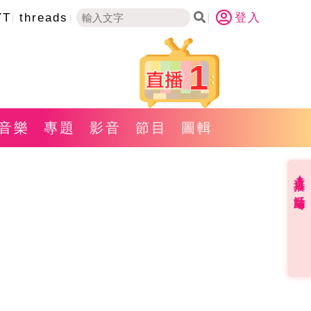
YT
threads
登入
1
音樂
專題
影音
節目
圖輯
直播✦活動