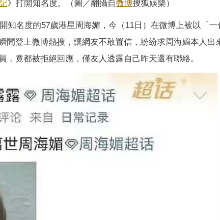
記
》打開知名度。（圖／翻攝自
微博
搜狐娛樂）
開知名度的57歲港星周海媚，今（11日）在微博上被以「一
瞬間登上微博熱搜，讓網友不敢置信，紛紛求周海媚本人出
員，竟都被拒絕回應，僅友人透露自己昨天還有聯絡。