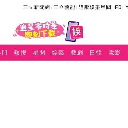
三立新聞網
三立藝能
追蹤娛樂星聞
FB
熱門
熱搜
星聞
綜藝
戲劇
日韓
電影