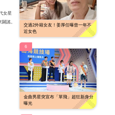
代女星
來闢謠。
交過2外籍女友！姜厚任曝曾一年不
近女色
6
金曲男星突宣布「單飛」超狂新身分
曝光