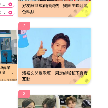
這篇文章報導了港星周海媚被爆出逝世的消息，引起了網友的熱烈討論。文章中提到，陸媒聯繫到周海媚的工作人員時，卻遭到拒絕回應，並且友人僅表示昨天還有聯絡，對於網路傳出的消息不相信。其中也提到了周海媚8日還在社群網站上更新了狀態。 從文章中的描述來看，目前尚無法確定周海媚是否真的逝世。周海媚身邊的工作人員的回應有些曖昧和拒絕，但也可能是因為他們對傳聞感到困擾或無法立即回應媒體的詢問。另一方面，周海媚的友人並沒有察覺到周海媚的異樣，這也可能表示消息是不真實的。 然而，文章中提到周海媚最近還有在社群網站上更新，這讓網友感到困惑和疑惑。他們紛紛表示不相信這一消息，認為可能是造謠。 不過，作為新聞專家，我們需要更多確切的資訊來確定這一消息的真實性。目前僅憑這篇文章中的描述，無法確定周海媚是否真的逝世。各方面都需要更多的證據和消息來解釋和證實這一事件。我們可以期待後續的報導和消息來進一步了解這一情況。>
好友離世成創作契機 樂團主唱吐黑
色幽默
Q1: 周海媚在哪部作品中打開知名度？ A) 《倚天屠龍記》 B) 《笑傲江湖》 C) 《神雕俠侶》 D) 《射鵰英雄傳》 Correct answer: A) 《倚天屠龍記》 Q2: 陸媒報導中，記者聯繫到的周海媚的友人對於網路傳出的消息是怎樣的態度？ A) 相信消息 B) 不相信消息 C) 沒有表態 D) 不願回答 Correct answer: B) 不相信消息 Q3: 有網友發現周海媚在社群網站上最近更新是在哪一天？ A) 8日 B) 9日 C) 10日 D) 11日 Correct answer: A) 8日
2
.9億業
谷底 日
潘裕文閃退歌壇 周定緯曝私下真實
出發
互動
ed by
3