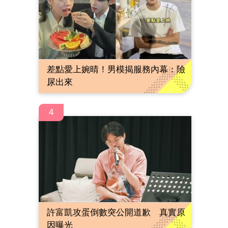
差點愛上婉晴！男模揭服務內幕：險
尿出來
4
許富凱攻蛋倒數突公開道歉 真實原
因曝光