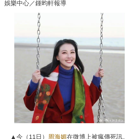
娛樂中心／鍾昀軒報導
▲今（11日）
周海媚
在微博上被瘋傳死訊。