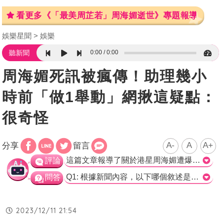
看更多《「最美周芷若」周海媚逝世》專題報導
娛樂星聞
娛樂
0:00
0:00
聽新聞
周海媚死訊被瘋傳！助理幾小
時前「做1舉動」網揪這疑點：
很奇怪
A-
A
A+
分享
留言
這篇文章報導了關於港星周海媚遭爆離世的消息。目前周海媚身邊的工作人員拒絕回應這一消息，只有助理在2個小時前更新了寵物的影片。這一消息在社群網站上迅速傳播，引起了網友的關注和討論。一些網友認為工作人員的拒絕回應很奇怪，認為只要確認一下人在不在，就能澄清謠言。同時也有網友質疑助理在爆出死訊之前更新寵物的照片，認?這種情況下的拍攝照片的行為可疑。至於此消息的真實性，還需要進一步求證。希望周海媚或其工作人員能夠出面澄清事實。>
評論
Q1: 根據新聞內容，以下哪個敘述是真實的？ A. 周海媚過世了。 B. 周海媚最近更新了她寵物的影片。 C. 周海媚的助理回應了闢謠要求。 正確答案: B. 周海媚最近更新了她寵物的影片。 Q2: 大部分的網友對於周海媚過世的消息有何反應？ A. 他們表示不敢相信，希望周海媚能夠出面闢謠。 B. 他們認為工作人員的拒絕回應有疑點。 C. 他們認為周海媚的助理更新寵物影片是不尋常的。 正確答案: A. 他們表示不敢相信，希望周海媚能夠出面闢謠。 Q3: 以下哪個選項最能夠符合新聞內容的主旨？ A. 娛樂中心報導了周海媚過世的消息。 B. 周海媚的助理最近更新了寵物影片。 C. 網友對於周海媚過世的消息反應不一。 正確答案: C. 網友對於周海媚過世的消息反應不一。
問答
2023/12/11 21:54