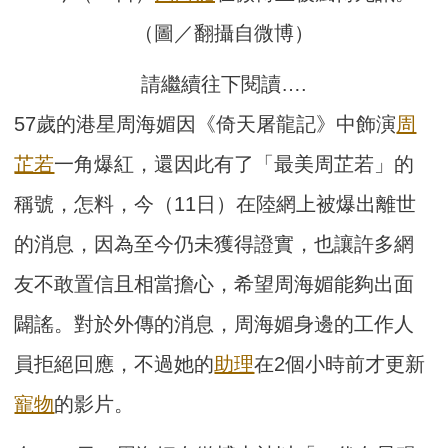
（圖／翻攝自微博）
請繼續往下閱讀….
57歲的港星周海媚因《倚天屠龍記》中飾演
周
芷若
一角爆紅，還因此有了「最美周芷若」的
稱號，怎料，今（11日）在陸網上被爆出離世
的消息，因為至今仍未獲得證實，也讓許多網
友不敢置信且相當擔心，希望周海媚能夠出面
闢謠。對於外傳的消息，周海媚身邊的工作人
員拒絕回應，不過她的
助理
在2個小時前才更新
寵物
的影片。