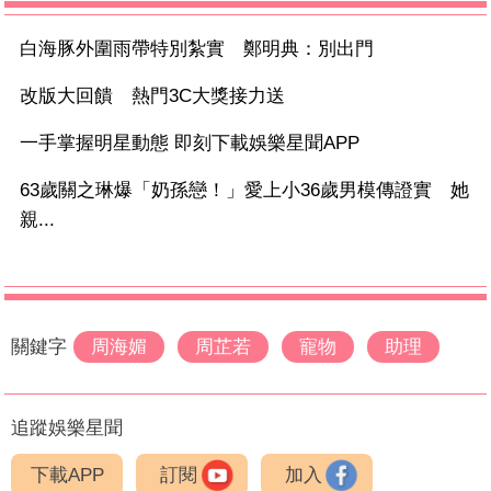
白海豚外圍雨帶特別紮實 鄭明典：別出門
改版大回饋 熱門3C大獎接力送
一手掌握明星動態 即刻下載娛樂星聞APP
63歲關之琳爆「奶孫戀！」愛上小36歲男模傳證實 她
親...
關鍵字
周海媚
周芷若
寵物
助理
追蹤娛樂星聞
下載APP
訂閱
加入