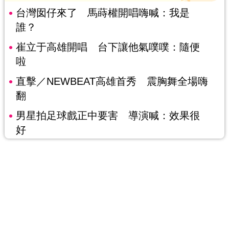
台灣囡仔來了 馬蒔權開唱嗨喊：我是
誰？
崔立于高雄開唱 台下讓他氣噗噗：隨便
啦
直擊／NEWBEAT高雄首秀 震胸舞全場嗨
翻
男星拍足球戲正中要害 導演喊：效果很
好