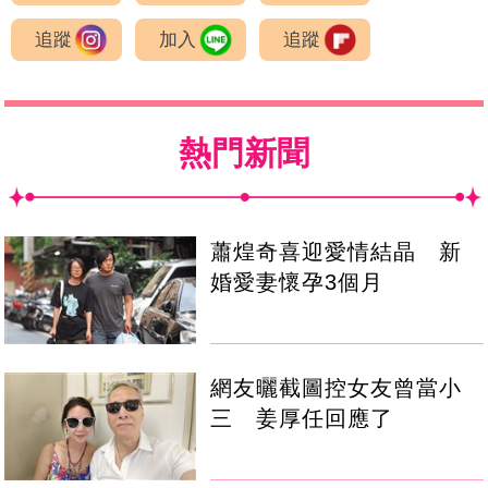
追蹤
加入
追蹤
熱門新聞
蕭煌奇喜迎愛情結晶 新
婚愛妻懷孕3個月
網友曬截圖控女友曾當小
三 姜厚任回應了