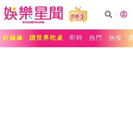
1
針線緣
請世界吃桌
即時
熱門
熱搜