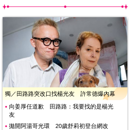
獨／田路路突改口找楊光友 許常德爆內幕
向姜厚任道歉 田路路：我要找的是楊光
友
拋開阿湯哥光環 20歲舒莉初登台網改