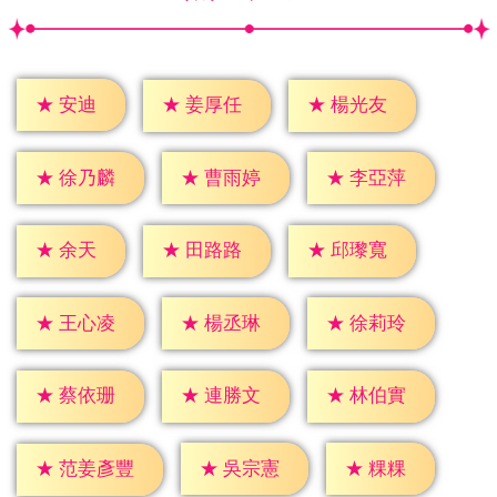
★
安迪
★
姜厚任
★
楊光友
★
徐乃麟
★
曹雨婷
★
李亞萍
★
余天
★
田路路
★
邱瓈寬
★
王心凌
★
楊丞琳
★
徐莉玲
★
蔡依珊
★
連勝文
★
林伯實
★
粿粿
★
吳宗憲
★
范姜彥豐