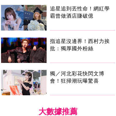
追星追到丟性命！網紅學
霸曾做酒店賺破億
指追星沒邊界！西村力挨
批：獨厚國外粉絲
獨／河北彩花快閃文博
會！狂掃潮玩曝驚喜
大數據推薦