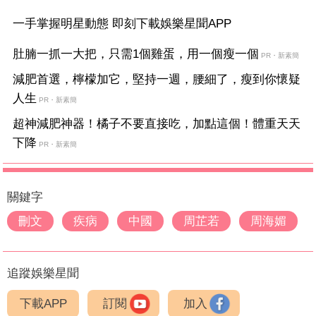
一手掌握明星動態 即刻下載娛樂星聞APP
肚腩一抓一大把，只需1個雞蛋，用一個瘦一個
PR・新素簡
減肥首選，檸檬加它，堅持一週，腰細了，瘦到你懷疑
人生
PR・新素簡
超神減肥神器！橘子不要直接吃，加點這個！體重天天
下降
PR・新素簡
關鍵字
刪文
疾病
中國
周芷若
周海媚
追蹤娛樂星聞
下載APP
訂閱
加入