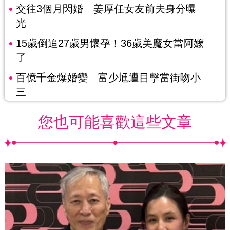
交往3個月閃婚 姜厚任女友前夫身分曝
光
15歲倒追27歲男懷孕！36歲美魔女當阿嬤
了
百億千金爆婚變 富少尪遭目擊當街吻小
三
您也可能喜歡這些文章