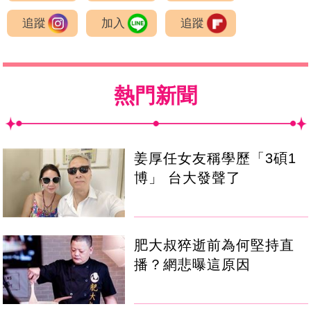
追蹤
加入
追蹤
熱門新聞
姜厚任女友稱學歷「3碩1
博」 台大發聲了
肥大叔猝逝前為何堅持直
播？網悲曝這原因