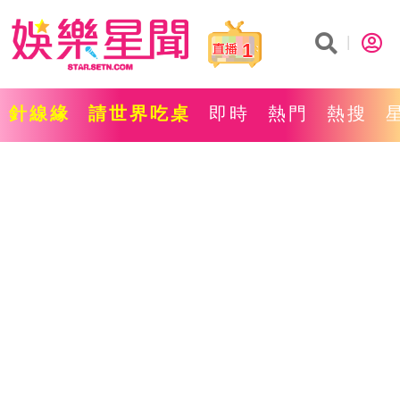
1
針線緣
請世界吃桌
即時
熱門
熱搜