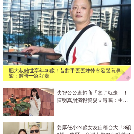
肥大叔離世享年46歲！昔對手丟丟妹悼念發聲惹鼻
酸：輝哥一路好走
失智公公逛超商「拿了就走」！
陳明真崩潰報警親立遺囑：生命
無常
姜厚任小24歲女友自稱台大「3碩