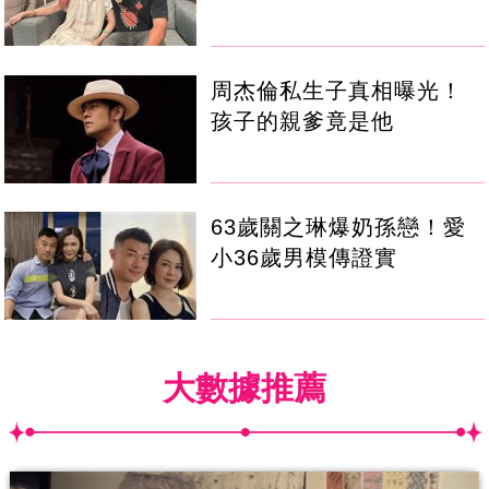
周杰倫私生子真相曝光！
孩子的親爹竟是他
63歲關之琳爆奶孫戀！愛
小36歲男模傳證實
大數據推薦