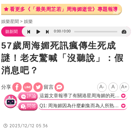
看更多《「最美周芷若」周海媚逝世》專題報導
娛樂星聞
娛樂
0:00
0:00
聽新聞
57歲周海媚死訊瘋傳生死成
謎！老友驚喊「沒聽說」：假
消息吧？
A-
A
A+
分享
留言
這篇文章報導了有關港星周海媚的死訊瘋傳一事，但對於這則消息的真實性未經確認。儘管有網友爆料並且媒體試圖求證，但周海媚的工作人員對於詢問媒體的問題掛斷電話，也讓人感到疑惑。一位周海媚的老友也回應表示這是假消息。此外，最早爆料的網友也刪除了相關爆料。根據報導，周海媚在12月6日慶祝了57歲生日，並且患有紅斑性狼瘡多年，然而，只要按照醫生囑咐治療，多數的患者都能維持安然生活。需要強調的是，除非遇到病毒感染造成器官衰竭，否則該病無法根治而只能控制。因此，儘管有關周海媚的死訊在網路瘋傳，目前並沒有證據能夠證實這則消息的真實性。>
評論
Q1: 周海媚因為什麼劇集而為人所熟知？ a) 《倚天屠龍記》 b) 《流氓大亨》 c) 《義不容情》 d) 《天地豪情》 正確答案: a) 《倚天屠龍記》 Q2: 周海媚的經典MV是與誰共同演出？ a) 張學友 b) 林青霞 c) 周潤發 d) 梅艷芳 正確答案: a) 張學友 Q3: 周海媚最近是否因為紅斑性狼瘡的原因去世？ a) 是 b) 否 正確答案: b) 否
問答
2023/12/12 05:36