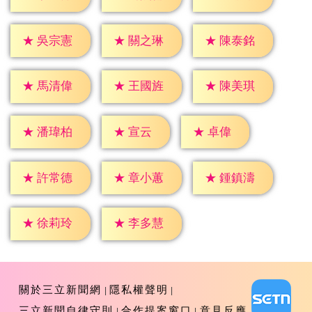
★
吳宗憲
★
關之琳
★
陳泰銘
★
馬清偉
★
王國旌
★
陳美琪
★
宣云
★
卓偉
★
潘瑋柏
★
許常德
★
章小蕙
★
鍾鎮濤
★
徐莉玲
★
李多慧
關於三立新聞網
隱私權聲明
三立新聞自律守則
合作提案窗口
意見反應