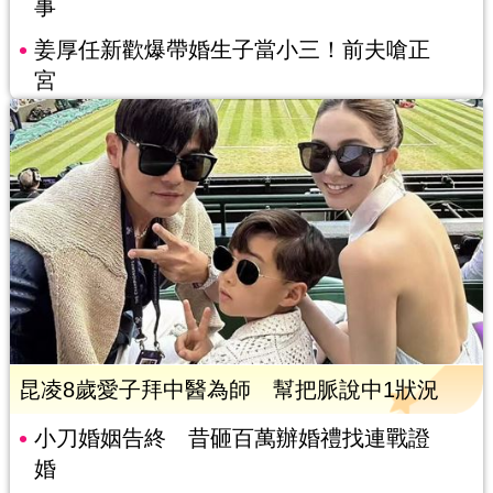
事
姜厚任新歡爆帶婚生子當小三！前夫嗆正
宮
昆凌8歲愛子拜中醫為師 幫把脈說中1狀況
小刀婚姻告終 昔砸百萬辦婚禮找連戰證
婚