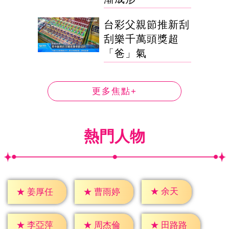
台彩父親節推新刮
刮樂千萬頭獎超
「爸」氣
更多焦點+
熱門人物
★
余天
★
姜厚任
★
曹雨婷
★
李亞萍
★
周杰倫
★
田路路