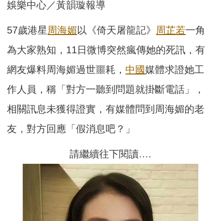
娛樂中心／黃韻璇報導
57歲港星
周海媚
以《倚天屠龍記》
周芷若
一角
為大家熟知，11日微博突然瘋傳她的死訊，有
網友爆料周海媚過世噩耗，
中國
媒體求證她工
作人員，稱「對方一聽到問題就掛斷電話」，
相關訊息未獲得證實，有媒體問到周海媚的老
友，對方回應「假消息吧？」
請繼續往下閱讀….