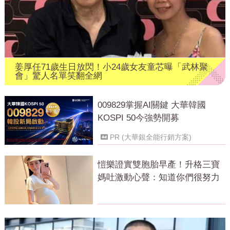
姜厚任71歲生日放閃！小24歲女友童芯曝「武林聚
會」驚人名單笑翻全網
009829掌握AI關鍵 大華韓國
KOSPI 50今強勢開募
PR (大華銀全能行銷方案)
愷樂證實雙胞胎早產！升格三寶
媽吐激動心聲：知道你們很努力