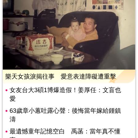
樂天女孩淚揭往事 愛意表達障礙遭重擊
女友台大3碩1博爆造假！姜厚任：文盲也
愛
63歲章小蕙吐露心聲：後悔當年嫁給鍾鎮
濤
最遺憾童年記憶空白 禹菡：當年真不懂