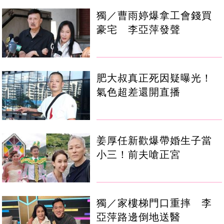
獨／曹雨婷爆拿工會錢買
豪宅 李亞萍發聲
肥大叔真正死因疑曝光！
氣色超差還開直播
姜厚任新歡爆帶婚生子當
小三！前夫嗆正宮
獨／家樓梯門口重摔 李
亞萍路邊倒地送醫