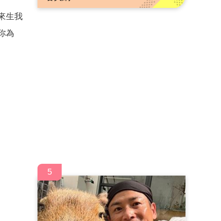
來生我
你為
5