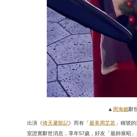
▲
周海媚
辭
出演《
倚天屠龍記
》而有「
最美周芷若
」稱號的
室證實辭世消息，享年57歲，好友「最帥展昭」