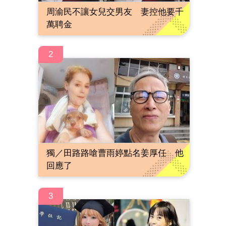
周渝民不讓女兒交男友 妻控他要千
萬聘金
2
獨／田路路嗆曹雨婷點名姜厚任 他
回應了
3