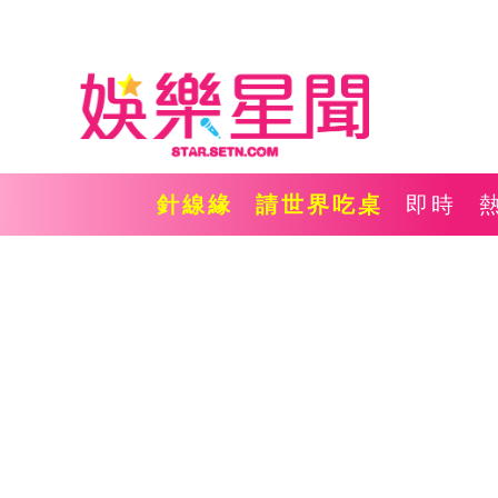
針線緣
請世界吃桌
即時