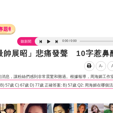
專題報導
0:00
0:00
聽新聞
最帥展昭」悲痛發聲 10字惹鼻
A-