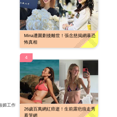
Mina遭圍剿後離世！張念慈揭網暴恐
怖真相
4
海媚工作
26歲百萬網紅癌逝！生前露疤痕走秀
看哭網