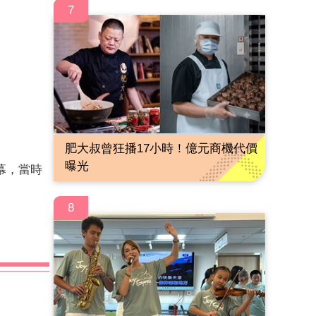
7
肥大叔曾狂播17小時！億元商機代價
曝光
幕，當時
。
8