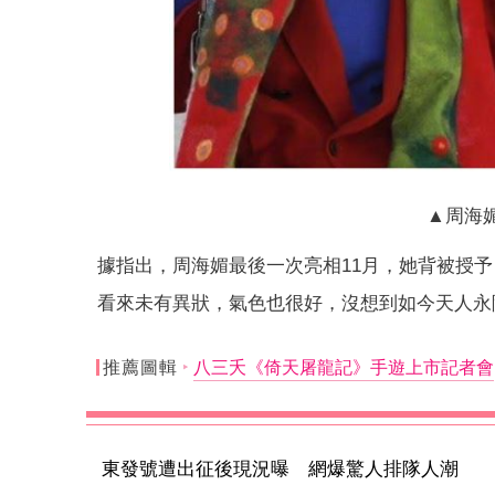
▲周海
據指出，周海媚最後一次亮相11月，她背被授
看來未有異狀，氣色也很好，沒想到如今天人永
推薦圖輯
八三夭《倚天屠龍記》手遊上市記者會
東發號遭出征後現況曝 網爆驚人排隊人潮