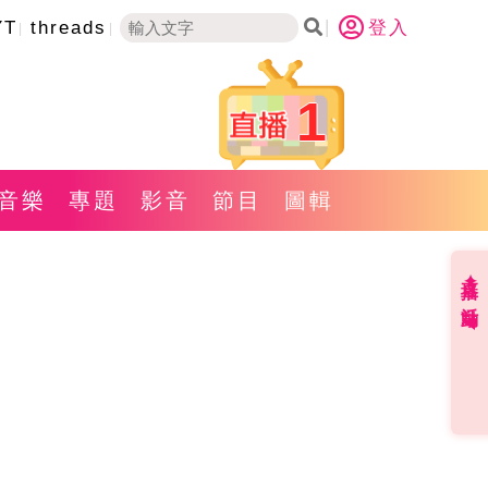
YT
threads
登入
1
音樂
專題
影音
節目
圖輯
直播✦活動