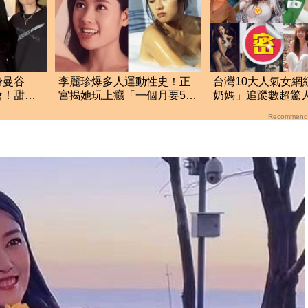
身曼谷
李麗珍爆多人運動性史！正
台灣10大人氣女網
會！甜蜜
宮揭她玩上癮「一個月要52
奶媽」追蹤數超驚人
次」榨乾情夫
名網推爆：唯一清
Recommend