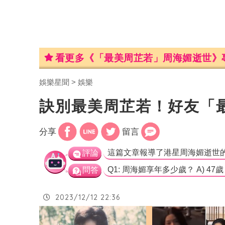
看更多《「最美周芷若」周海媚逝世》
娛樂星聞
娛樂
訣別最美周芷若！好友「
分享
留言
評論
問答
2023/12/12 22:36