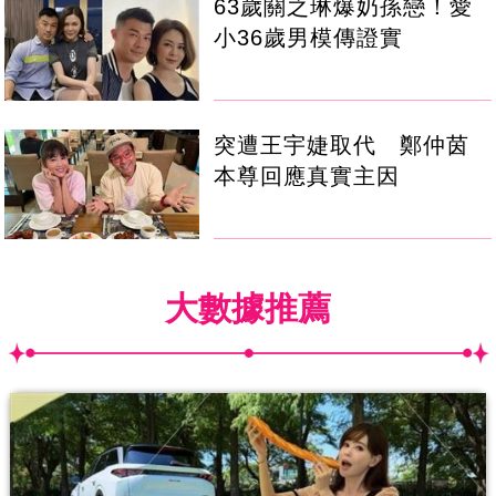
63歲關之琳爆奶孫戀！愛
小36歲男模傳證實
突遭王宇婕取代 鄭仲茵
本尊回應真實主因
大數據推薦