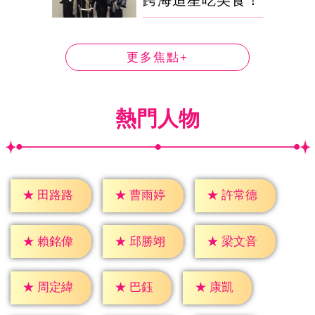
更多焦點+
熱門人物
★
田路路
★
曹雨婷
★
許常德
★
賴銘偉
★
邱勝翊
★
梁文音
★
巴鈺
★
康凱
★
周定緯