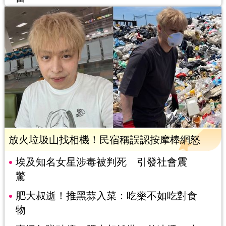
放火垃圾山找相機！民宿稱誤認按摩棒網怒
埃及知名女星涉毒被判死 引發社會震
驚
肥大叔逝！推黑蒜入菜：吃藥不如吃對食
物