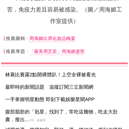
苦，免疫力差且容易被感染。（圖／周海媚工
作室提供）
推薦圖輯
周海媚出席化妝品晚宴
推薦專題
「最美周芷若」周海媚逝世
林襄比賽露2點開裸體趴！上空全裸被看光
最即時的新聞話題 追蹤訂閱三立新聞網
一手掌握明星動態 即刻下載娛樂星聞APP
腹部脂肪的「剋星」找到了，常吃這幾物，吃走大肚
囊，瘦出...
PR・新素簡