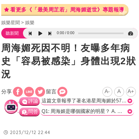
看更多《「最美周芷若」周海媚逝世》專題報導
娛樂星聞
娛樂
0:00
0:00
聽新聞
周海媚死因不明！友曝多年病
史「容易被感染」身體出現2狀
況
A-
A
A+
分享
留言
這篇文章報導了著名港星周海媚於57歲時因病去世的消息。根據官方工作室的聲明，周海媚因病醫治無效，在2023年12月11日離世。據稱，她長期受到紅斑性狼瘡的困擾，且免疫力較差，容易感染。然而，對於周海媚的具體病況和治療情況，目前仍沒有更進一步的消息。 這篇文章以簡潔明瞭的方式報導了周海媚的去世消息，並提供了與她健康狀況相關的背景資料。同時，透過報導中的好友田啟文的言談，我們可以得知周海媚的免疫力較差、容易感染的情況，這也可能是導致她去世的原因之一。 然而，這篇文章缺乏關於周海媚具體健康狀況的進一步資訊，例如她的病情發展和治療情況如何。此外，文章也未提及關於她去世的具體時間以及周遭人的反應。 總體而言，這篇文章提供了周海媚去世的基本資訊並引起讀者的關注。然而，更多詳細的資訊和進一步報導可能有助於我們更好地了解周海媚的逝世過程和人們對此的反應。>
評論
Q1: 周海媚是哪個國家的明星？ A. 台灣 B. 香港 C. 中國大陸 D. 日本 正確答案：B. 香港 Q2: 周海媚因病醫治無效的消息是從哪個官方工作室發出的？ A. 田啟文工作室 B. 北京某醫院工作室 C. 周海媚工作室 D. 陸媒工作室 正確答案：C. 周海媚工作室 Q3: 周海媚長年飽受什麼疾病所苦？ A. 紅斑性狼瘡 B. 癌症 C. 心臟疾病 D. 肺炎 正確答案：A. 紅斑性狼瘡
問答
2023/12/12 22:44