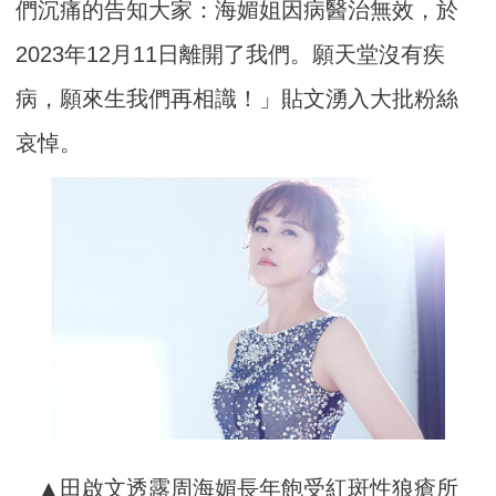
們沉痛的告知大家：海媚姐因病醫治無效，於
2023年12月11日離開了我們。願天堂沒有疾
病，願來生我們再相識！」貼文湧入大批粉絲
哀悼。
▲田啟文透露周海媚長年飽受紅斑性狼瘡所