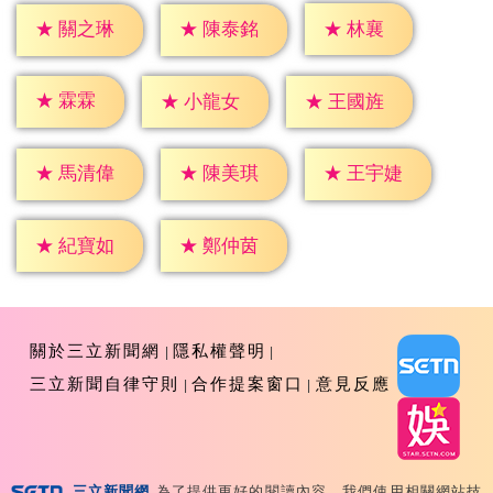
★
林襄
★
關之琳
★
陳泰銘
★
霖霖
★
小龍女
★
王國旌
★
馬清偉
★
陳美琪
★
王宇婕
★
紀寶如
★
鄭仲茵
關於三立新聞網
隱私權聲明
三立新聞自律守則
合作提案窗口
意見反應
三立新聞網
為了提供更好的閱讀內容，我們使用相關網站技