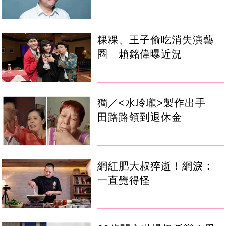
粿粿、王子偷吃消失演藝
圈 賴銘偉曝近況
獨／<水玲瓏>製作出手
田路路領到退休金
網紅肥大叔猝逝！網淚：
一直覺得怪