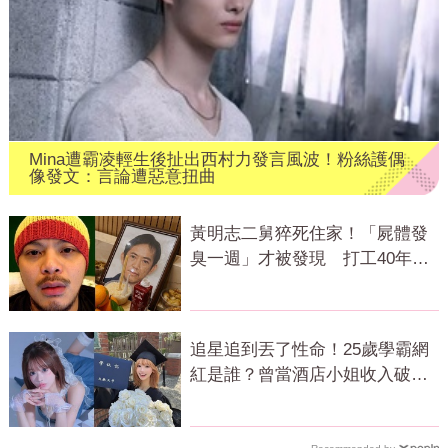
Mina遭霸凌輕生後扯出西村力發言風波！粉絲護偶
像發文：言論遭惡意扭曲
黃明志二舅猝死住家！「屍體發
臭一週」才被發現 打工40年悲
慘餘生曝
追星追到丟了性命！25歲學霸網
紅是誰？曾當酒店小姐收入破
億 警方證實