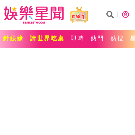
1
針線緣
請世界吃桌
即時
熱門
熱搜