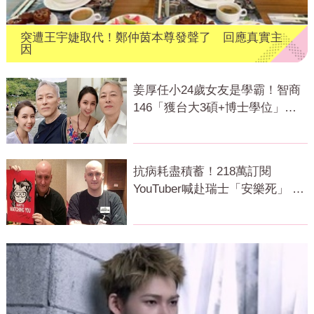
突遭王宇婕取代！鄭仲茵本尊發聲了 回應真實主
因
姜厚任小24歲女友是學霸！智商
146「獲台大3碩+博士學位」
超狂經歷曝
抗病耗盡積蓄！218萬訂閱
YouTuber喊赴瑞士「安樂死」 上
萬網急關切