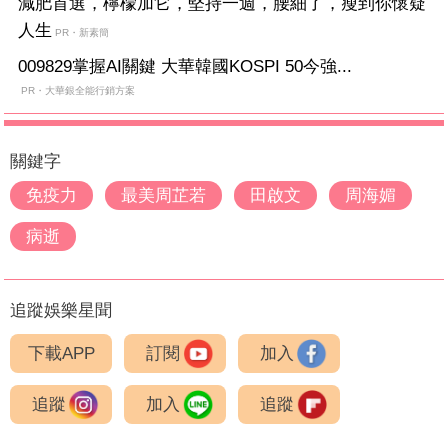
減肥首選，檸檬加它，堅持一週，腰細了，瘦到你懷疑
人生
PR・新素簡
009829掌握AI關鍵 大華韓國KOSPI 50今強...
PR・大華銀全能行銷方案
關鍵字
免疫力
最美周芷若
田啟文
周海媚
病逝
追蹤娛樂星聞
下載APP
訂閱
加入
追蹤
加入
追蹤