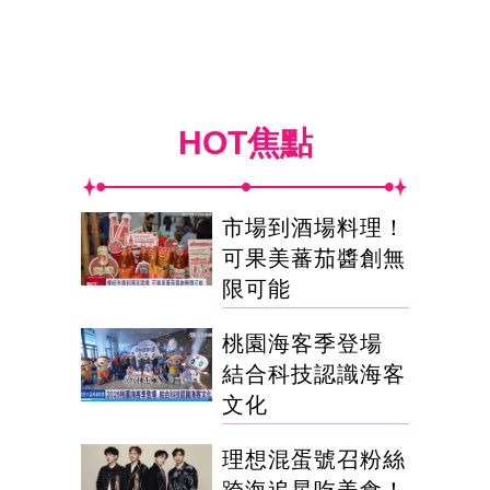
HOT焦點
市場到酒場料理！
可果美蕃茄醬創無
限可能
桃園海客季登場
結合科技認識海客
文化
理想混蛋號召粉絲
跨海追星吃美食！