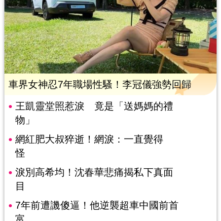
車界女神忍7年職場性騷！李冠儀強勢回歸
王凱靈堂照惹淚 竟是「送媽媽的禮
物」
網紅肥大叔猝逝！網淚：一直覺得
怪
淚別高希均！沈春華悲痛揭私下真面
目
7年前遭譏傻逼！他逆襲超車中國前首
富