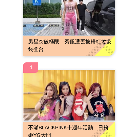
男星突破極限 秀服遭丟披粉紅垃圾
袋登台
4
不滿BLACKPINK十週年活動 日粉
砸YG大門