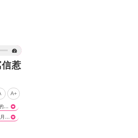
寫信惹
A
A+
這篇文章報導了韓國男團EXO的成員世勳將於12月21日入伍的消息，成為團體中最後一位服兵役的成員。文章中提到，他在粉絲平台上公開了一封手寫信，向粉絲們告知入伍的消息，表示很抱歉這麼晚才告訴粉絲們。他也承諾會以健康的狀態回來，並感謝粉絲對他的喜愛和支持。 此外，文章也提到了另一個韓國男團防彈少年團的成員RMV最近也陸續入伍的消息。粉絲們雖然不捨，但也紛紛祝福世勳順利完成兵役並健康回歸。 這篇文章以簡潔明瞭的方式報導了世勳入伍的消息以及他向粉絲們表達的感謝和承諾。同時，提到了同為韓國男團的防彈少年團成員也陸續入伍的事實，突顯了韓國娛樂圈兵役制度的普遍性和重要性。文章的觀點客觀中立，報導了粉絲們的期待和祝福，呈現了這段消息的全貌。>
Q1：EXO成員世勳將於何時入伍？ a) 12月13日 b) 5月份 c) 12月21日 d) 2025年 正確答案：c) 12月21日 Q2：EXO中最後一名將入伍的成員是誰？ a) 崔世勳 b) KAI c) RMV d) EXO-L 正確答案：a) 崔世勳 Q3：預計在何時能看到完整體回歸的EXO？ a) 12月21日 b) 5月份 c) 2025年 d) 不確定 正確答案：c) 2025年