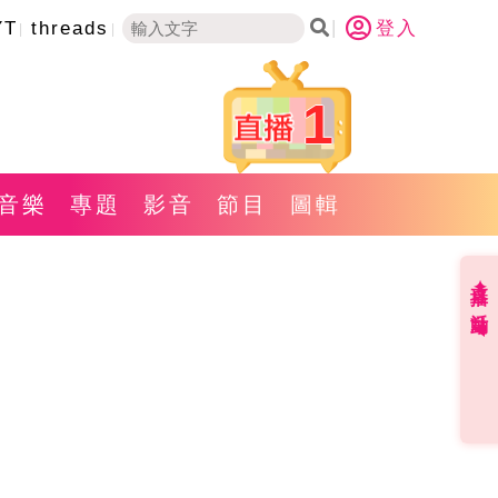
YT
threads
登入
1
音樂
專題
影音
節目
圖輯
直播✦活動