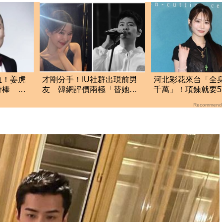
血！姜虎
才剛分手！IU社群出現前男
河北彩花來台「全
持棒 背
友 韓網評價兩極「替她抱
千萬」！項鍊就要
不平」：該避嫌才對
驚呼：我也買不起
Recommend