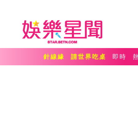
針線緣
請世界吃桌
即時