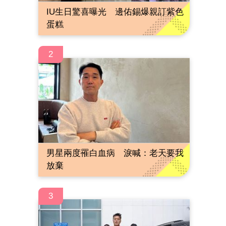
IU生日驚喜曝光 邊佑錫爆親訂紫色
蛋糕
2
男星兩度罹白血病 淚喊：老天要我
放棄
3