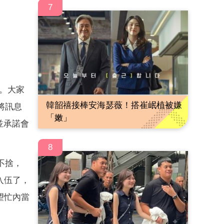
7
勳。大家
韓韶禧接棒安海瑟薇！搭崔岷植被嫌
將訊息
「嫩」
並承諾會
8
不捨，
入伍了，
望忙內當