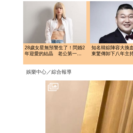
28歲女星無預警生了！閃婚2
知名韓綜陣容大換
年迎愛的結晶 老公第一時
東驚傳卸下八年主
間「1動作」放閃
後原因曝
娛樂中心／綜合報導