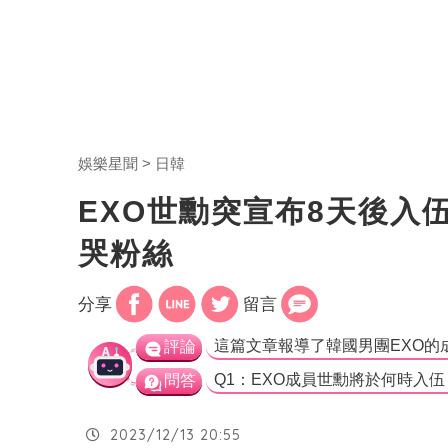
娛樂星聞
日韓
EXO世勳突宣布8天後入
哭粉絲
分享
留言
評論
問答
2023/12/13 20:55