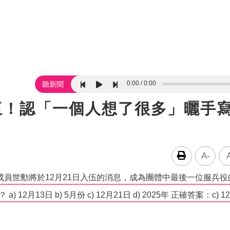
0:00
0:00
聽新聞
伍！認「一個人想了很多」曬手
A-