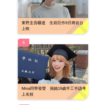
東野圭吾驟逝 生前巨作9月將在台
上映
6
Mina同學發聲 揭她19歲半工半讀考
上名校