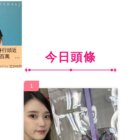
身行頭近
今日頭條
5百萬 她
ed by
1