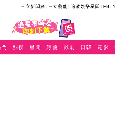
三立新聞網
三立藝能
追蹤娛樂星聞
FB
熱門
熱搜
星聞
綜藝
戲劇
日韓
電影