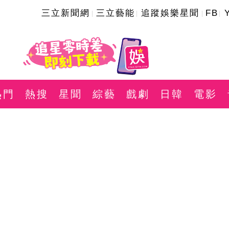
三立新聞網
三立藝能
追蹤娛樂星聞
FB
熱門
熱搜
星聞
綜藝
戲劇
日韓
電影