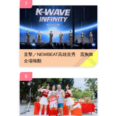
7
直擊／NEWBEAT高雄首秀 震胸舞
全場嗨翻
8