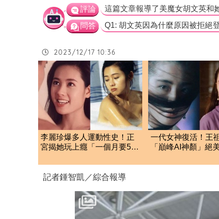
評論
問答
2023/12/17 10:36
李麗珍爆多人運動性史！正
一代女神復活！王
宮揭她玩上癮「一個月要52
「巔峰AI神顏」絕
次」榨乾情夫
幽魂》肖像重現
記者鍾智凱／綜合報導