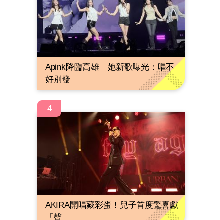
Apink降臨高雄 她新歌曝光：唱不
好別發
4
AKIRA開唱藏彩蛋！兒子首度驚喜獻
「聲」