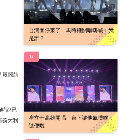
台灣囡仔來了 馬蒔權開唱嗨喊：我
是誰？
6
「最爛航
n時說已
崔立于高雄開唱 台下讓他氣噗噗：
間講義大利
隨便啦