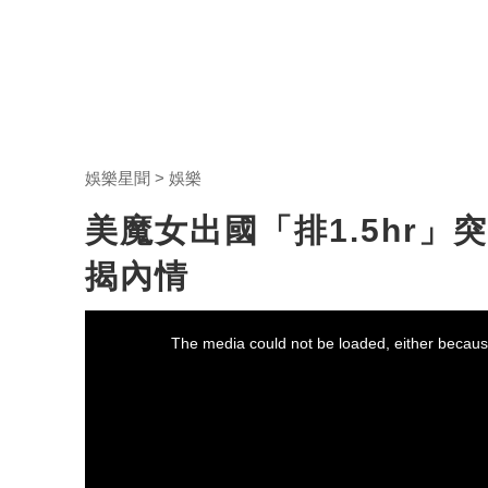
娛樂星聞
娛樂
美魔女出國「排1.5hr
揭內情
This
is
a
The media could not be loaded, either because
modal
window.