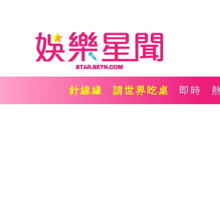
針線緣
請世界吃桌
即時