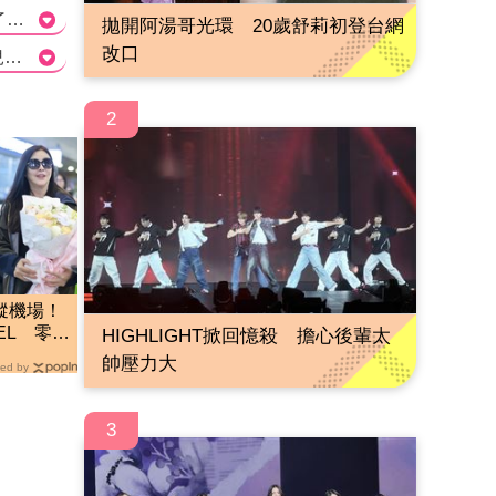
這篇文章報導了美魔女胡文英和她的女兒鄭靚歆在歐洲旅行時遇到的糟糕經歷。胡文英當場表達了對這間航空公司的不滿，並表示這是她坐過的最差的航空公司之一。她們在羅馬的機場提前一個半小時到達，但當她們想要辦理登機手續時被告知已經關閉了。胡文英指責航空公司在廣播通知巴塞隆納登機的時間上只用義大利文，導致她們聽不懂。航空公司的態度強硬，不允許她們退票或換登機時間，最終她們只能重新購買明天的機票並在機場等待7個小時。鄭靚歆也表示她們只差了短短的5分鐘就能登機，但航空公司卻不讓她們辦理手續，並要求她們自己再買票。胡文英氣得說她一輩子都不會再來羅馬。 這篇文章報導了胡文英和鄭靚歆在歐洲旅行時遇到的不愉快經歷。透過這個事件，我們可以看到在機場遇到的不良服務，例如航空公司使用不恰當的語言通知旅客登機時間，以及他們的態度強硬，不願退票或提供其他解決方案。這種類型的客戶服務不僅影響了胡文英和鄭靚歆的旅行體驗，也對航空公司的聲譽造成了負面影響。航空公司應該重視旅客的需求，提供清晰的指引，並以友善和尊重的態度應對問題。>
拋開阿湯哥光環 20歲舒莉初登台網
改口
Q1: 胡文英因為什麼原因被拒絕登機？ a) 她遲到了 b) 她無法理解使用義大利文的廣播 c) 她與女兒排隊時遇到了問題 正確答案: b) 她無法理解使用義大利文的廣播 Q2: 航空公司如何處理胡文英的情況？ a) 退還機票費用並改期 b) 拒絕退票或更改登機時間 c) 拆票並要求重新購買機票 正確答案: c) 拆票並要求重新購買機票 Q3: 鄭靚歆對此事件的感受是什麼？ a) 她感到十分憤怒和生氣 b) 她沒有理解廣播的內容 c) 她對航空公司的服務態度感到滿意 正確答案: a) 她感到十分憤怒和生氣
2
蹤機場！
NEL 零修
HIGHLIGHT掀回憶殺 擔心後輩太
帥壓力大
ed by
3