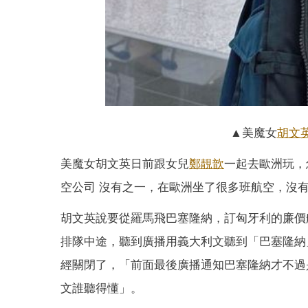
▲美魔女
胡文
美魔女胡文英日前跟女兒
鄭靚歆
一起去歐洲玩，
空公司 沒有之一，在歐洲坐了很多班航空，沒
胡文英說要從羅馬飛巴塞隆納，訂匈牙利的廉價航空
排隊中途，聽到廣播用義大利文聽到「巴塞隆納」
經關閉了，「前面最後廣播通知巴塞隆納才不過是3分
文誰聽得懂」。