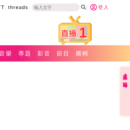
YT
threads
登入
1
音樂
專題
影音
節目
圖輯
直播✦活動