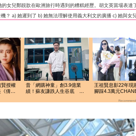
祖賢授權
昔「網購神童」創3.9億業
王祖賢息影22年現
美《倩女
績！蘇友謙跌人生谷底 日
腳踩4.3萬元CHA
領700元零用錢重出發
圖真實狀態曝光
Recommend