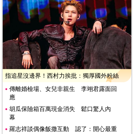
指追星沒邊界！西村力挨批：獨厚國外粉絲
傳離婚檢場、女兒非親生 李翊君露面回
應
胡瓜保險箱百萬現金消失 鬆口驚人內
幕
羅志祥談偶像飯撒互動 認了：開心最重