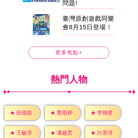
問題!
臺灣原創遊戲同樂
會8月15日登場！
更多焦點+
熱門人物
★
田路路
★
曹雨婷
★
李翊君
★
王敏淳
★
潘越雲
★
許景淳