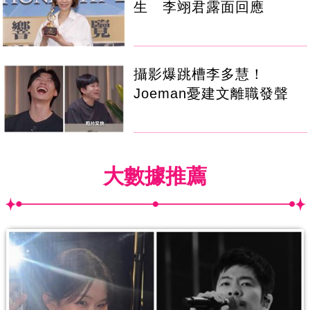
生 李翊君露面回應
攝影爆跳槽李多慧！
Joeman憂建文離職發聲
大數據推薦