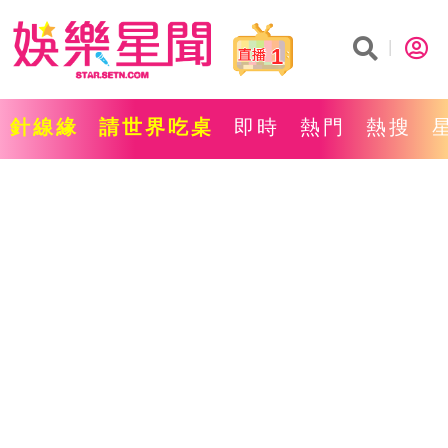
1
針線緣
請世界吃桌
即時
熱門
熱搜