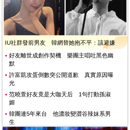
IU社群發前男友 韓網替她抱不平：該避嫌
好友離世成創作契機 樂團主唱吐黑色幽
默
許富凱攻蛋倒數突公開道歉 真實原因曝
光
范曉萱好友竟是大咖天后 1句打動孫淑
媚
韓團連5年來台 他濃妝變澀谷辣妹系男
生