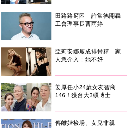
田路路窮困 許常德開轟
工會理事長曹雨婷
亞莉安娜瘦成排骨精 家
人急介入：她不好
姜厚任小24歲女友智商
146！獲台大3碩博士
傳離婚檢場、女兒非親