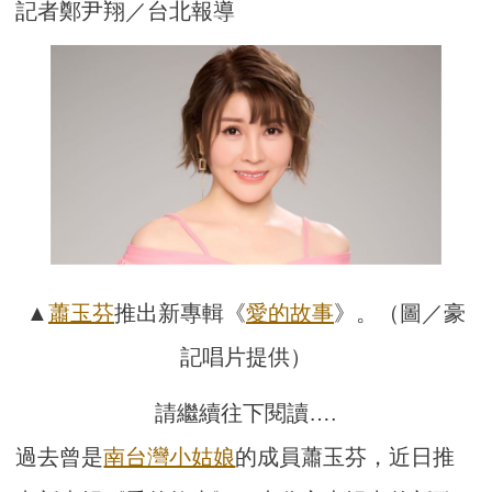
記者鄭尹翔／台北報導
▲
蕭玉芬
推出新專輯《
愛的故事
》。（圖／豪
記唱片提供）
請繼續往下閱讀….
過去曾是
南台灣小姑娘
的成員蕭玉芬，近日推