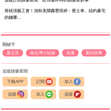
追蹤訂閱娛樂星聞 給你最即時的娛樂星鮮事
再槓演藝工會！池秋美開轟曹雨婷：賓士車、紐約豪宅
的錢哪...
關鍵字
蕭玉芬
南台灣小姑娘
直播
愛的故事
追蹤娛樂星聞
下載APP
訂閱
加入
追蹤
加入
追蹤