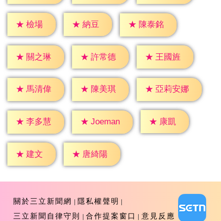
★
檢場
★
納豆
★
陳泰銘
★
關之琳
★
許常德
★
王國旌
★
馬清偉
★
陳美琪
★
亞莉安娜
★
康凱
★
李多慧
★
Joeman
★
建文
★
唐綺陽
關於三立新聞網
隱私權聲明
三立新聞自律守則
合作提案窗口
意見反應