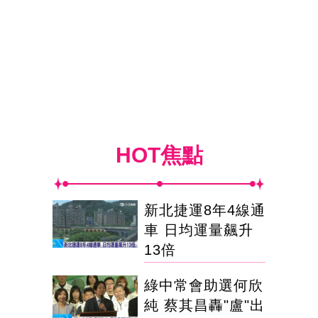
HOT焦點
新北捷運8年4線通
車 日均運量飆升
13倍
綠中常會助選何欣
純 蔡其昌轟"盧"出