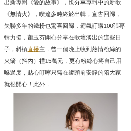
出新專輯《愛的故事》，也分享專輯中的新歌
《無情火》，睽違多時終於出輯，宣告回歸，
失聯多年的鐵粉也驚喜回歸，霸氣訂購100張專
輯力挺，蕭玉芬開心分享在歌壇淡出的這些日
子，斜槓
直播
主，曾一個晚上收到熱情粉絲的
火箭（抖內）禮15萬元，更有粉絲心疼自己用
嗓過度，貼心叮嚀只需在鏡頭前安靜的陪大家
就很開心！此外，