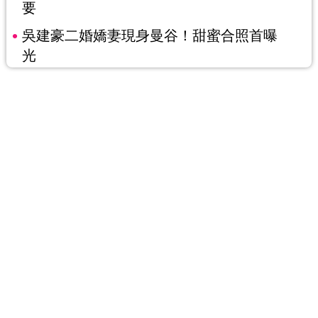
要
吳建豪二婚嬌妻現身曼谷！甜蜜合照首曝
光