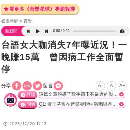
看更多《音樂星球》專題報導
娛樂星聞
音樂
0:00
0:00
聽新聞
台語女大咖消失7年曝近況！一
晚賺15萬 曾因病工作全面暫
停
A-
A
A+
分享
留言
這篇文章報導了歌手蕭玉芬最近的動態和回歸消息。文章指出蕭玉芬推出新專輯《愛的故事》，並分享了專輯中的新歌《無情火》。她曾經淡出歌壇，但現在宣布回歸，並引起曾經失聯的鐵粉們的驚喜。鐵粉們不僅把她的專輯訂購了100張，還送了禮物給她。蕭玉芬也分享了自己在歌壇淡出期間擔任斜槓直播主的經歷，並表示自己很開心能夠有與粉絲相聚的時光。文章中也評論了蕭玉芬的新歌曲風格，認為她以輕搖滾的演唱搭配濃郁的深情，形成強烈的對比，令人驚艷。 整體而言，這篇文章報導了蕭玉芬的音樂回歸和她在直播領域的新嘗試，並對她的新曲風給予了肯定。這些資訊對於蕭玉芬的粉絲來說是一個令人振奮的消息，也能讓大眾更加了解她的近況和努力。希望蕭玉芬能夠繼續保持音樂的創作激情，並為聽眾帶來更多驚喜。>
評論
Q1: 蕭玉芬曾在音樂專輯中演唱哪首歌？ A. 愛的故事 B. 無情火 C. 金曲毒藥 D. 天道 正確答案：B. 無情火 Q2: 蕭玉芬在疫情期間利用直播的方式與粉絲互動多久？ A. 30分鐘 B. 1小時 C. 2小時 D. 3小時 正確答案：C. 2小時 Q3: 蕭玉芬稱直播中的線上粉絲為什麼？ A. 朋友 B. 粉絲 C. 家人 D. 觀眾 正確答案：C. 家人
問答
2023/12/20 12:12