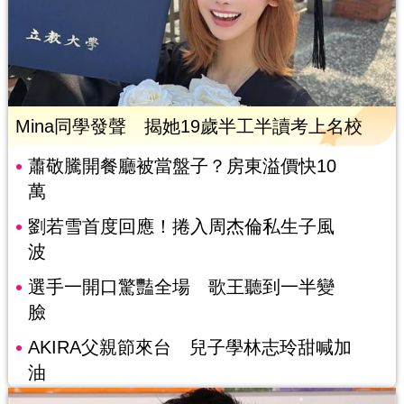
Mina同學發聲 揭她19歲半工半讀考上名校
蕭敬騰開餐廳被當盤子？房東溢價快10
萬
劉若雪首度回應！捲入周杰倫私生子風
波
選手一開口驚豔全場 歌王聽到一半變
臉
AKIRA父親節來台 兒子學林志玲甜喊加
油