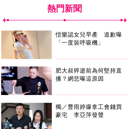
熱門新聞
愷樂認女兒早產 道歉曝
「一度裝呼吸機」
肥大叔猝逝前為何堅持直
播？網悲曝這原因
獨／曹雨婷爆拿工會錢買
豪宅 李亞萍發聲