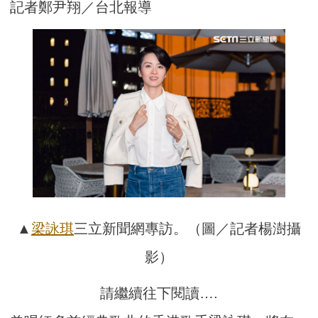
記者鄭尹翔／台北報導
▲
梁詠琪
三立新聞網專訪。（圖／記者楊澍攝
影）
請繼續往下閱讀….