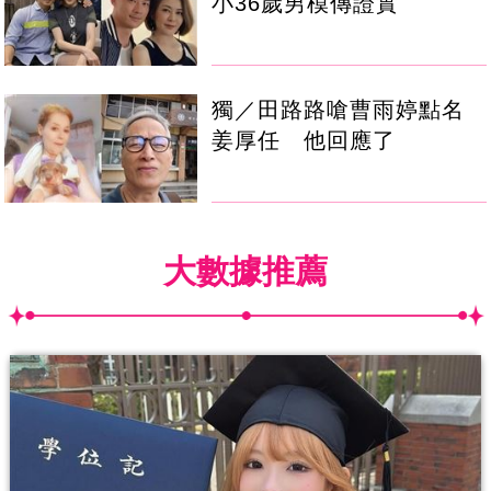
小36歲男模傳證實
獨／田路路嗆曹雨婷點名
姜厚任 他回應了
大數據推薦