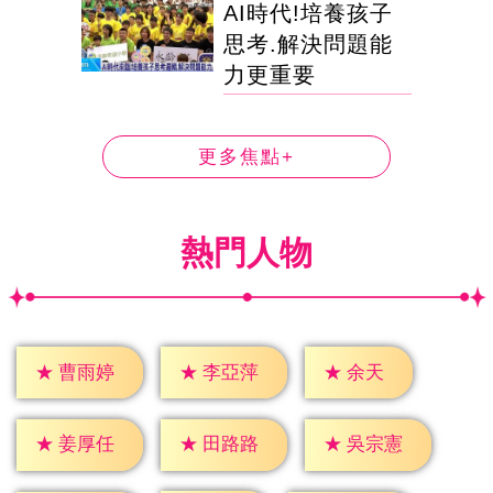
AI時代!培養孩子
思考.解決問題能
力更重要
更多焦點+
熱門人物
★
余天
★
曹雨婷
★
李亞萍
★
姜厚任
★
田路路
★
吳宗憲