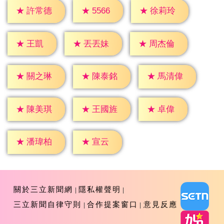
★
5566
★
許常德
★
徐莉玲
★
王凱
★
丟丟妹
★
周杰倫
★
關之琳
★
陳泰銘
★
馬清偉
★
卓偉
★
陳美琪
★
王國旌
★
宣云
★
潘瑋柏
關於三立新聞網
隱私權聲明
三立新聞自律守則
合作提案窗口
意見反應