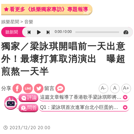
看更多《娛樂獨家專訪》專題報導
娛樂星聞
音樂
0:00
0:00
聽新聞
獨家／梁詠琪開唱前一天出意
外！最壞打算取消演出 曝超
煎熬一天半
A-
A
A+
分享
留言
這篇文章報導了香港歌手梁詠琪即將在明年四月在台北小巨蛋舉辦演唱會的消息，並分享了她出道28年來最深刻的演出經驗。梁詠琪在專訪中談到曾遇到颱風和失聲的困擾，巧合地，演唱會因為颱風延期而讓她有更多時間恢復聲音。她主張這是冥冥中的安排，颱風為她而來，幫她延了一天的演唱會。 梁詠琪作為一位香港歌手，擁有豐富的舞台經驗和人氣，近年來活躍於台灣音樂界。她即將在台北小巨蛋舉辦演唱會，對於她而言，無疑是一個重要的里程碑。文章中強調了她28年的音樂生涯，並呈現了她分享對演出的深刻體驗。 其中，梁詠琪提到了一次演出遇到颱風和失聲的情況。這種困擾對於任何一位歌手來說都是令人擔憂的。然而，巧合的是，延期的演唱會給了她更多的時間來恢復聲音。她認為這是冥冥中的安排，並感謝颱風給予她這樣的機會。 這篇文章成功地將讀者帶入了梁詠琪的演唱會??過程中，並展示了她在面對困難時的樂觀態度。梁詠琪的故事表達了不僅僅是個人努力，還有一些令人驚訝的巧合能夠影響演出的結果。這使得文章更有趣並突出了她的專業素養和對音樂事業的熱情。 唯一的缺點是，這篇文章可能更加豐富和深入地介紹梁詠琪的音樂事業和她面臨的挑戰。更多關於她達到演唱會在台北小巨蛋舉辦背後的故事和努力，以及她穩定音樂成就的故事將使這篇文章更加完整和引人入勝。 總的來說，這篇文章通過與梁詠琪近期的演唱會相結合，成功地呈現了她在音樂事業中的重要里程碑和最深刻的演出經驗。雖然有一些可以改進的地方，但文章的整體內容仍然具有吸引力，讓人期待梁詠琪在台北小巨蛋的演唱會。>
評論
Q1：梁詠琪首次進軍台北小巨蛋的演唱會將在哪個月舉行？ a) 三月 b) 四月 c) 五月 d) 六月 正確答案：b) 四月 Q2：梁詠琪遇到的失聲事件發生在什麼地方的演唱會上？ a) 台北小巨蛋 b) 香港紅館 c) 台中逢甲夜市 d) 深圳 正確答案：d) 深圳 Q3：梁詠琪因為什麼原因而差點取消演唱會？ a) 颱風來襲 b) 失聲 c) 拜訪台北 d) 突發狀況 正確答案：b) 失聲
問答
2023/12/20 20:00