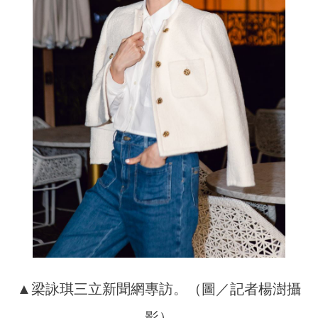
▲梁詠琪三立新聞網專訪。（圖／記者楊澍攝
影）