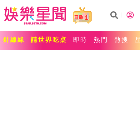
1
針線緣
請世界吃桌
即時
熱門
熱搜