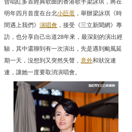
曾唱紅多首經典歌曲的香港歌手梁詠琪，將在
明年四月首度在台北
小巨蛋
，舉辦梁詠琪《時
間遇上我們》
演唱會
，接受《三立新聞網》專
訪，也分享自己出道28年來，最深刻的演出經
驗，其中還聊到有一次演出，先是遇到颱風延
期一天，沒想到又突然失聲，
意外
和狀況連
連，讓她一度要取消演唱會。