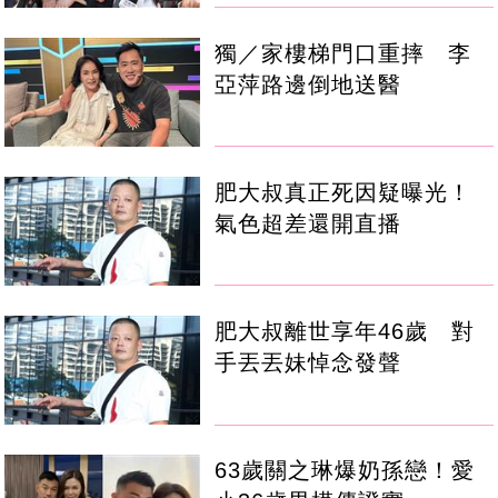
獨／家樓梯門口重摔 李
亞萍路邊倒地送醫
肥大叔真正死因疑曝光！
氣色超差還開直播
肥大叔離世享年46歲 對
手丟丟妹悼念發聲
63歲關之琳爆奶孫戀！愛