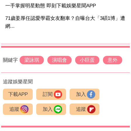
一手掌握明星動態 即刻下載娛樂星聞APP
71歲姜厚任認愛學霸女友翻車？自曝台大「3碩1博」遭
網...
關鍵字
梁詠琪
演唱會
小巨蛋
意外
追蹤娛樂星聞
下載APP
訂閱
加入
追蹤
加入
追蹤