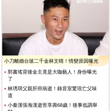
小刀離婚台玻二千金林文晴！情變原因曝光
郭書瑤背後金主竟是大咖藝人！身份曝光
了
林琇琪父親肝癌病逝！錄音室驚現亡父味
道
小秦漢張海漢逝世享壽68歲！後事低調舉