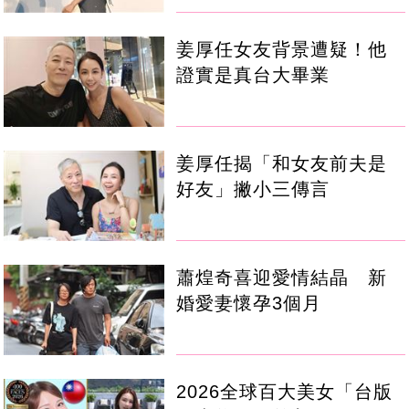
姜厚任女友背景遭疑！他
證實是真台大畢業
姜厚任揭「和女友前夫是
好友」撇小三傳言
蕭煌奇喜迎愛情結晶 新
婚愛妻懷孕3個月
2026全球百大美女「台版