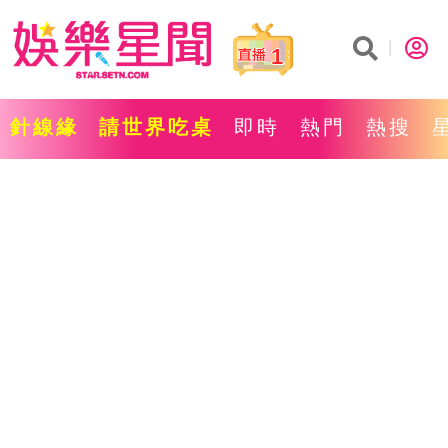
1
針線緣
請世界吃桌
即時
熱門
熱搜