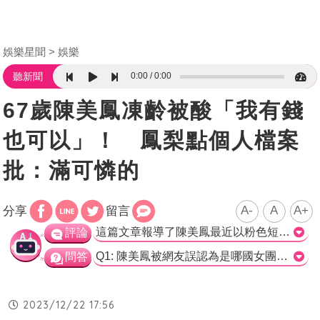
娛樂星聞
娛樂
0:00
0:00
聽新聞
67歲陳美鳳凍齡被酸「我有錢
也可以」！ 鳳梨點個人檔案
批：滿可憐的
A-
A
A+
分享
留言
這篇文章報導了陳美鳳最近以粉色短髮亮相的活動，強調她不僅擁有凍齡美貌，還有窈窕身材，讓人難以相信她已經67歲。文章還提到，陳美鳳的這個造型被網友誤認為是韓國女團成員，並引述了網友們的一些評論。另外，文章也報導了網紅鳳梨對於這些酸民的回應，她表示觀察到一些人批評陳美鳳的同時也留意到他們個人檔案中的一些特徵，認為他們屬於仇富、社會邊緣人、反社會人格等類型。這番言論引起許多網友的討論。 就整篇文章來說，它專注於介紹陳美鳳的新造型及她的年輕形象，以及網紅鳳梨對於酸民對陳美鳳的評論的回應。文章承載了一些網友的情緒和對社會現象的看法，但並未給出更深入的分析或評論。除此之外，這篇報導並沒有提供更多關於陳美鳳在娛樂圈或其他方面的資訊。 然而，這篇文章仍然成功地帶出了大量的討論，引起了網友的熱議。人們對於公眾人物的外貌和形象常常有著不同的評價，這篇文章也反映了這種現象。鳳梨的觀點呼應了一部分網民認為那些誹謗他人的人缺乏能力或自律的看法。但是，我們也應該意識到，言論和評論是每個人的權利，而不應該輕易對他人做出評斷。 ?的??，?篇文章提供了人???美?最新形象的?道，并引出了酸民和网?鳳梨之?的??。??主??然是????，但文章?理得并不深入，缺乏更多分析和背景信息。最后，我???鼓??极的??和尊重他人?利的言?。>
評論
Q1: 陳美鳳被網友誤認為是哪國女團成員？ A. 韓國女團 B. 台灣女團 C. 日本女團 D. 中國女團 正確答案：A. 韓國女團 Q2: 陳美鳳最近的新髮型是什麼顏色？ A. 棕色 B. 紅色 C. 黑色 D. 粉色 正確答案：D. 粉色 Q3: 網紅鳳梨對於網友的評論有何感想？ A. 感到困擾 B. 覺得好笑 C. 覺得可憐 D. 感到悲哀 正確答案：C. 覺得可憐
問答
2023/12/22 17:56