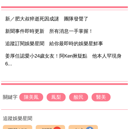
新／肥大叔猝逝死因成謎 團隊發聲了
新聞事件即時更新 所有消息一手掌握！
追蹤訂閱娛樂星聞 給你最即時的娛樂星鮮事
姜厚任認愛小24歲女友！阿Ken揪疑點 他本人罕現身
6...
關鍵字
陳美鳳
鳳梨
酸民
醫美
追蹤娛樂星聞