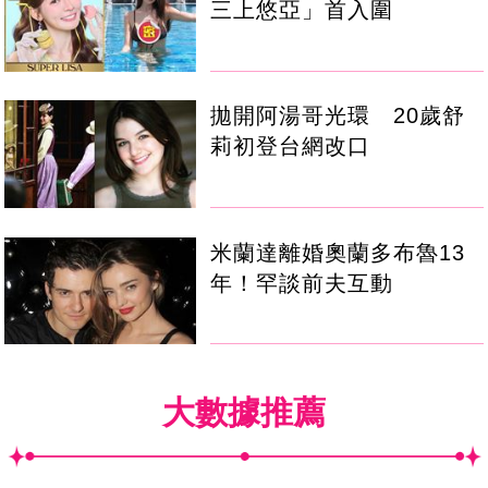
三上悠亞」首入圍
拋開阿湯哥光環 20歲舒
莉初登台網改口
米蘭達離婚奧蘭多布魯13
年！罕談前夫互動
大數據推薦