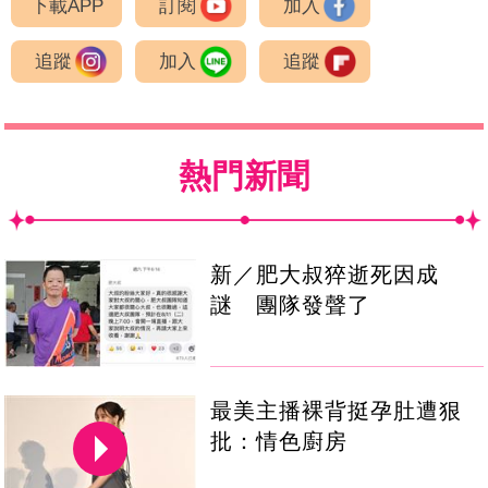
下載APP
訂閱
加入
追蹤
加入
追蹤
熱門新聞
新／肥大叔猝逝死因成
謎 團隊發聲了
最美主播裸背挺孕肚遭狠
批：情色廚房