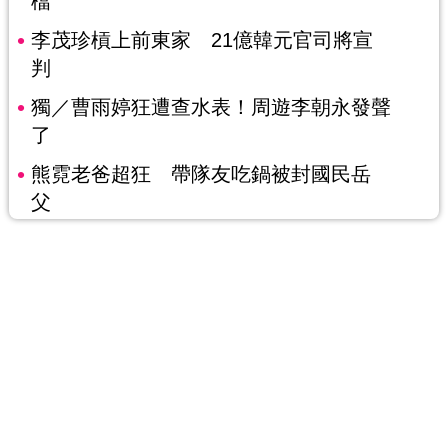
檔
李茂珍槓上前東家 21億韓元官司將宣
判
獨／曹雨婷狂遭查水表！周遊李朝永發聲
了
熊霓老爸超狂 帶隊友吃鍋被封國民岳
父