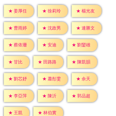
★
姜厚任
★
徐莉玲
★
楊光友
★
曹雨婷
★
沈政男
★
連勝文
★
安迪
★
蔡依珊
★
劉鑾雄
★
甘比
★
田路路
★
陳凱韻
★
余天
★
劉芯妤
★
蕭彤雯
★
陳沂
★
李亞萍
★
郭品超
★
王凱
★
林伯實