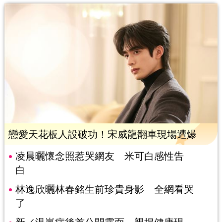
戀愛天花板人設破功！宋威龍翻車現場遭爆
凌晨曬懷念照惹哭網友 米可白感性告
白
林逸欣曬林春銘生前珍貴身影 全網看哭
了