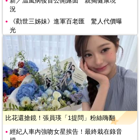
新／温嵐病後首公開露面 親揭健康現
況
《勸世三姊妹》進軍百老匯 驚人代價曝
光
比花還搶鏡！張員瑛「1提問」粉絲嗨翻
經紀人車內強吻女星挨告！最終栽在錄音