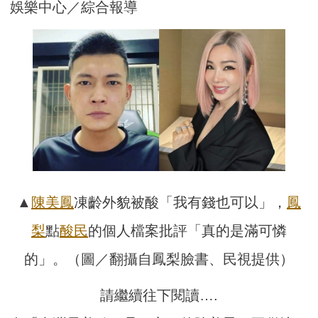
娛樂中心／綜合報導
▲
陳美鳳
凍齡外貌被酸「我有錢也可以」，
鳳
梨
點
酸民
的個人檔案批評「真的是滿可憐
的」。（圖／翻攝自鳳梨臉書、民視提供）
請繼續往下閱讀….