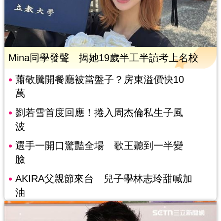
Mina同學發聲 揭她19歲半工半讀考上名校
蕭敬騰開餐廳被當盤子？房東溢價快10
萬
劉若雪首度回應！捲入周杰倫私生子風
波
選手一開口驚豔全場 歌王聽到一半變
臉
AKIRA父親節來台 兒子學林志玲甜喊加
油