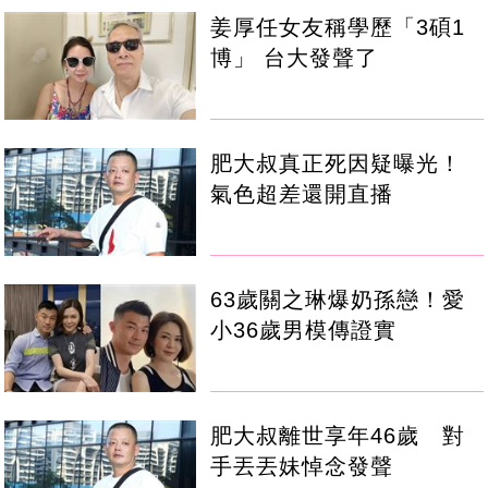
姜厚任女友稱學歷「3碩1
博」 台大發聲了
肥大叔真正死因疑曝光！
氣色超差還開直播
63歲關之琳爆奶孫戀！愛
小36歲男模傳證實
肥大叔離世享年46歲 對
手丟丟妹悼念發聲