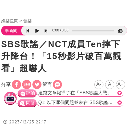
娛樂星聞
音樂
0:00
0:00
聽新聞
SBS歌謠／NCT成員Ten摔下
升降台！「15秒影片破百萬觀
看」超嚇人
A-
A
A+
分享
留言
這篇文章報導了在「SBS歌謠大戰」上出現的一系列問題，包括假票、無法進場、保安疑慮，以及表演舞台的錯誤。特別是NCT成員Ten在獨舞開場時摔落舞台的情況更引起了觀眾的關注。儘管Ten後來表現得很完美，但這段15秒的影片仍然引發了網絡上的熱議。 從這篇報導中，我們可以看到在這次活動中出現了一系列的問題，給觀眾帶來了不快的體驗。從假票到觀眾無法進場，以及保安疑慮，這些問題的存在讓活動的進行受到了阻礙。此外，表演舞台上的錯誤更加凸顯了這次活動的混亂程度，運鏡和音響方面的錯誤都讓人感到遺憾。 對於摔落舞台的事件，雖然Ten能夠優雅地完成表演，但粉絲們對於他的安危仍然感到擔心。短短的15秒影片引發了粉絲們的熱議，並對SBS的處理能力提出了質疑。 從整體來看，這篇文章報導了在「SBS歌謠大戰」中出現的各種問題。這些問題不僅給觀眾帶來了不快的體驗，也讓人對活動的組織能力產生了質疑。希望未來的音樂活動能夠更加注重細節和組織管理，以提供觀眾一個更好的觀賞體驗。>
評論
Q1: 以下哪個問題並未在"SBS歌謠大戰"中發生？ a) 假票問題 b) 進入演出會場問題 c) 音響放錯歌問題 d) 保安上的疑慮 正確答案: d) 保安上的疑慮 Q2: 在"NCT U"的表演中，哪位成員在舞台上摔下舞台坑？ a) Ten b) NCT 127 c) NCT成員 d) 沒有提到具體成員 正確答案: a) Ten Q3: 15秒的影片在哪個社群媒體上引發熱議？ a) Facebook b) Instagram c) Weibo d) Twitter 正確答案: d) Twitter
問答
2023/12/25 22:17