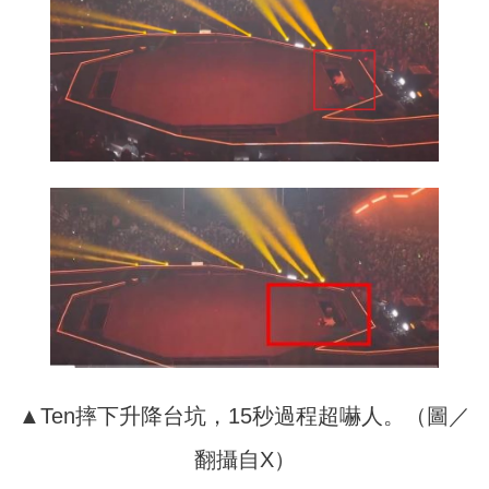
▲Ten摔下升降台坑，15秒過程超嚇人。（圖／
翻攝自X）