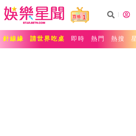
1
針線緣
請世界吃桌
即時
熱門
熱搜