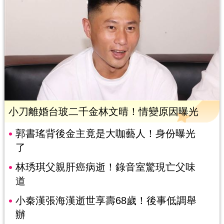
小刀離婚台玻二千金林文晴！情變原因曝光
郭書瑤背後金主竟是大咖藝人！身份曝光
了
林琇琪父親肝癌病逝！錄音室驚現亡父味
道
小秦漢張海漢逝世享壽68歲！後事低調舉
辦