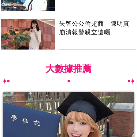
失智公公偷超商 陳明真
崩潰報警親立遺囑
大數據推薦