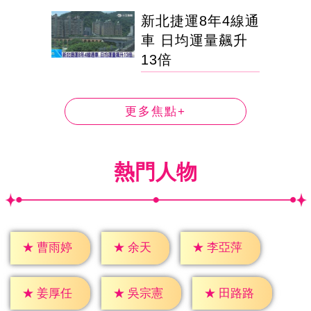
新北捷運8年4線通
車 日均運量飆升
13倍
更多焦點+
熱門人物
★
余天
★
曹雨婷
★
李亞萍
★
姜厚任
★
吳宗憲
★
田路路