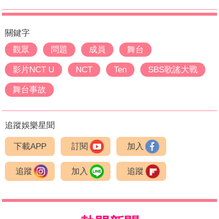
關鍵字
觀眾
問題
成員
舞台
影片NCT U
NCT
Ten
SBS歌謠大戰
舞台事故
追蹤娛樂星聞
下載APP
訂閱
加入
追蹤
加入
追蹤