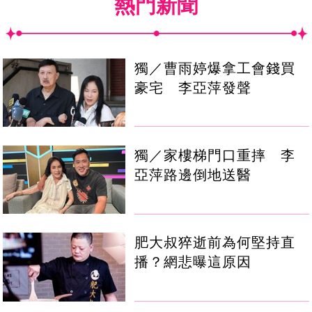
熱門新聞
獨／曹雨婷爆拿工會錢買
豪宅 李亞萍發聲
獨／家樓梯門口重摔 李
亞萍路邊倒地送醫
肥大叔猝逝前為何堅持直
播？網悲曝這原因