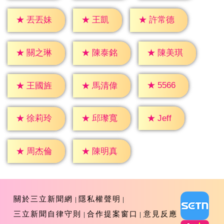
★
王凱
★
丟丟妹
★
許常德
★
關之琳
★
陳泰銘
★
陳美琪
★
5566
★
王國旌
★
馬清偉
★
Jeff
★
徐莉玲
★
邱瓈寬
★
周杰倫
★
陳明真
關於三立新聞網
隱私權聲明
三立新聞自律守則
合作提案窗口
意見反應