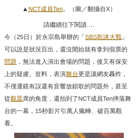
▲
NCT
成員
Ten
。（圖／翻攝自X）
請繼續往下閱讀….
今（25日）於永宗島舉辦的「
SBS歌謠大戰
」
可以說是狀況百出，還沒開始就有拿到假票的
問題
，無法進入演出會場的問題，後又有保安
上的疑慮。豈料，表演
舞台
更是讓網友轟炸，
不僅運鏡有誤還有音響放錯歌的問題外，甚至
從
觀眾
席的角度，還拍到了NCT成員Ten摔落舞
台的一幕，15秒影片引萬人瘋轉、破百萬觀
看。