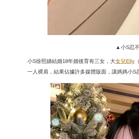
▲小S忍
小S徐熙娣結婚18年婚後育有三女，大
女兒
Elly
一人裸肩，結果佔據許多媒體版面，讓媽媽小S