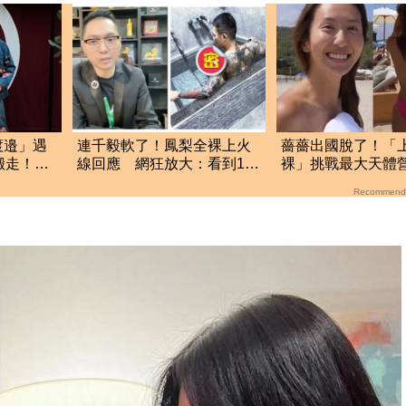
渡邉」遇
連千毅軟了！鳳梨全裸上火
薔薔出國脫了！「
搬走！逼
線回應 網狂放大：看到19
裸」挑戰最大天體
公分
美胸被路人狂讚
Recommend