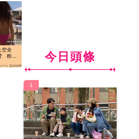
上空全
今日頭條
營 粉紅
ed by
1