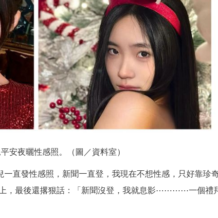
兒平安夜曬性感照。（圖／資料室）
女兒一直發性感照，新聞一直登，我現在不想性感，只好靠珍
上，最後還撂狠話：「新聞沒登，我就息影⋯⋯⋯⋯一個禮