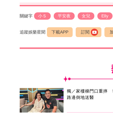
關鍵字
小Ｓ
平安夜
女兒
Elly
追蹤娛樂星聞
下載APP
訂閱
獨／家樓梯門口重摔 
路邊倒地送醫