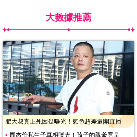
大數據推薦
肥大叔真正死因疑曝光！氣色超差還開直播
周杰倫私生子真相曝光！孩子的親爹竟是