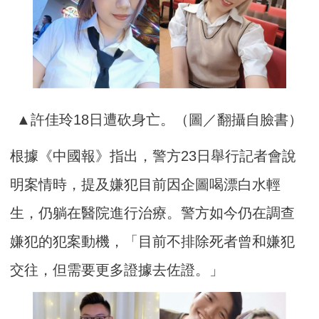
▲許佳玲18日遭砍身亡。（圖／翻攝自臉書）
根據《中國報》指出，警方23日舉行記者會說
明案情時，提及嫌犯目前因企圖喝漂白水輕
生，仍躺在醫院進行治療。警方如今仍在調查
嫌犯的犯案動機，「目前不排除死者曾和嫌犯
交往，但需要更多證據去佐證。」