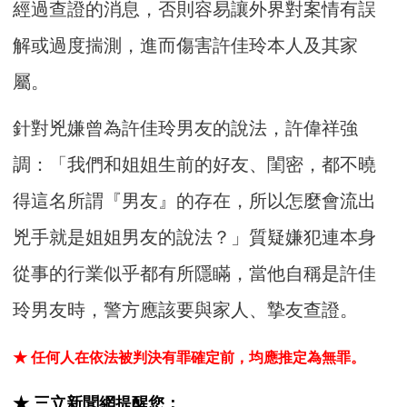
經過查證的消息，否則容易讓外界對案情有誤
解或過度揣測，進而傷害許佳玲本人及其家
屬。
針對兇嫌曾為許佳玲男友的說法，許偉祥強
調：「我們和姐姐生前的好友、閨密，都不曉
得這名所謂『男友』的存在，所以怎麼會流出
兇手就是姐姐男友的說法？」質疑嫌犯連本身
從事的行業似乎都有所隱瞞，當他自稱是許佳
玲男友時，警方應該要與家人、摯友查證。
★ 任何人在依法被判決有罪確定前，均應推定為無罪。
★ 三立新聞網提醒您：