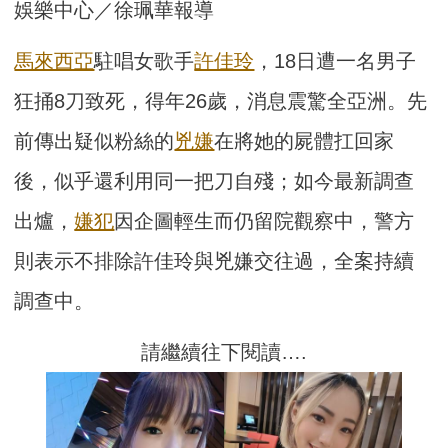
娛樂中心／徐珮華報導
馬來西亞
駐唱女歌手
許佳玲
，18日遭一名男子
狂捅8刀致死，得年26歲，消息震驚全亞洲。先
前傳出疑似粉絲的
兇嫌
在將她的屍體扛回家
後，似乎還利用同一把刀自殘；如今最新調查
出爐，
嫌犯
因企圖輕生而仍留院觀察中，警方
則表示不排除許佳玲與兇嫌交往過，全案持續
調查中。
請繼續往下閱讀….