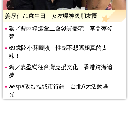
姜厚任71歲生日 女友曝神級朋友圈
獨／曹雨婷爆拿工會錢買豪宅 李亞萍發
聲
69歲陸小芬曬照 性感不想遮姐真的太
辣！
獨／嘉盈嚮往台灣應援文化 香港跨海追
夢
aespa攻蛋推城市行銷 台北6大活動曝
光