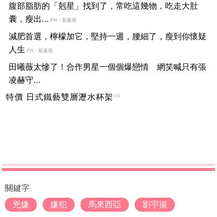
腹部脂肪的「剋星」找到了，常吃這幾物，吃走大肚
囊，瘦出...
PR・新素簡
減肥首選，檸檬加它，堅持一週，腰細了，瘦到你懷疑
人生
PR・新素簡
田曦薇太慘了！合作男星一個個爆戀情 網笑喊只有張
凌赫守...
特價 日式鐵藝雙層瀝水杯架
PR
關鍵字
兇嫌
嫌犯
馬來西亞
劉宇揚