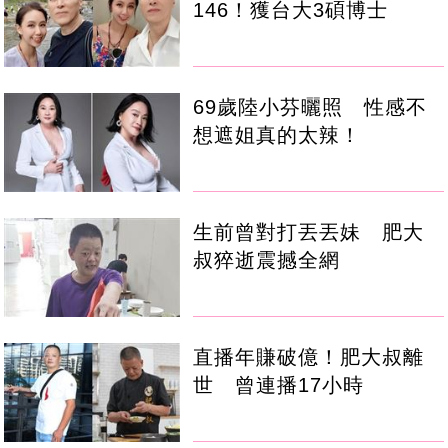
146！獲台大3碩博士
69歲陸小芬曬照 性感不
想遮姐真的太辣！
生前曾對打丟丟妹 肥大
叔猝逝震撼全網
直播年賺破億！肥大叔離
世 曾連播17小時