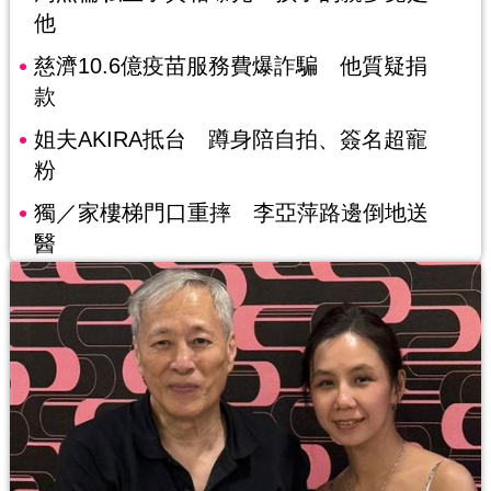
他
慈濟10.6億疫苗服務費爆詐騙 他質疑捐
款
姐夫AKIRA抵台 蹲身陪自拍、簽名超寵
粉
獨／家樓梯門口重摔 李亞萍路邊倒地送
醫