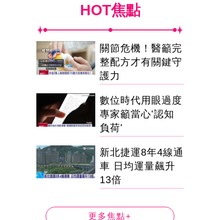
HOT焦點
關節危機！醫籲完
整配方才有關鍵守
護力
數位時代用眼過度
專家籲當心'認知
負荷'
新北捷運8年4線通
車 日均運量飆升
13倍
更多焦點+