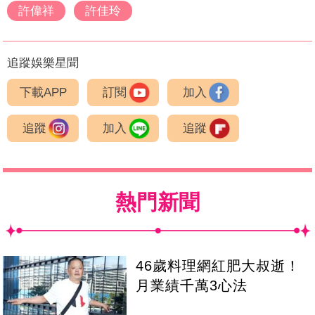
許偉祥
許佳玲
追蹤娛樂星聞
下載APP
訂閱
加入
追蹤
加入
追蹤
熱門新聞
46歲料理網紅肥大叔逝！
月業績千萬3心法