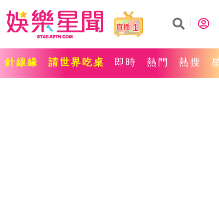
1
針線緣
請世界吃桌
即時
熱門
熱搜