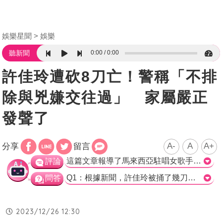
娛樂星聞
娛樂
0:00
0:00
聽新聞
許佳玲遭砍8刀亡！警稱「不排
除與兇嫌交往過」 家屬嚴正
發聲了
A-
A
A+
分享
留言
這篇文章報導了馬來西亞駐唱女歌手許佳玲被男子謀殺的案件。這一事件給亞洲社會帶來了巨大震撼。根據最新調查，嫌犯因企圖輕生而被留院觀察，警方並未排除許佳玲與兇嫌交往的可能性，但需要更多證據來佐證。在媒體訪問中，許佳玲的男友及其家屬要求警方在公布案件進度時謹慎，避免公佈仍在調查的細節。此外，他們質疑嫌犯自稱是許佳玲男友的說法是否屬實，呼籲警方與家人、好友查證。整個案件仍在持續調查中。 根據報導，警方表示嫌犯目前仍在醫院接受治療，並且他的企圖輕生行為令人關注。然而，需要更多的調查才能確定兇嫌的動機和與許佳玲的關係。警方在進行調查時，應該與許佳玲的家人、好友進行充分的溝通，以確保訊息的真實性以及最大限度地保護許佳玲及其家屬的隱私。 此外，媒體在報導案件時應該謹慎處理，避免對案情進行過度揣測或不準確的報導，以免對公眾、家屬和死者造成不必要的傷害。媒體應重視事實查證，確保所報導的消息真實可靠，以避免誤導觀眾對案情的理解。同時，公眾也應保持冷靜，等待警方調查結果的公佈，避免過度猜測並形成不正確的觀點。 最後，我們也要關注社會對心理健康的重視和支持，尤其是對那些有自殘行為的個人提供適當的幫助和關懷。這樣可以幫助減少類似悲劇事件的發生，保護人們的生命和安全。 對於此事件，希望警方能夠儘快做出正確判斷，查明真相，保障正義。同時也要向許佳玲的家人和親朋好友致以最深切的慰問和哀悼。>
評論
Q1：根據新聞，許佳玲被捅了幾刀？ a) 5刀 b) 6刀 c) 7刀 d) 8刀 正確解答：d) 8刀 Q2：目前該兇案嫌犯的情況是什麼？ a) 已逃逸 b) 在醫院觀察中 c) 已被逮捕 d) 正在接受審判 正確解答：b) 在醫院觀察中 Q3：根據新聞，許佳玲的男友對於警方的說法有何反應？ a) 希望警方公布更多調查細節 b) 質疑兇嫌是否為許佳玲的男友 c) 表示對案情有誤解或過度揣測 d) 呼籲警方加強調查兇嫌的行業背景 正確解答：b) 質疑兇嫌是否為許佳玲的男友
問答
2023/12/26 12:30