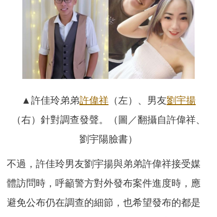
▲許佳玲弟弟
許偉祥
（左）、男友
劉宇揚
（右）針對調查發聲。（圖／翻攝自許偉祥、
劉宇陽臉書）
不過，許佳玲男友劉宇揚與弟弟許偉祥接受媒
體訪問時，呼籲警方對外發布案件進度時，應
避免公布仍在調查的細節，也希望發布的都是