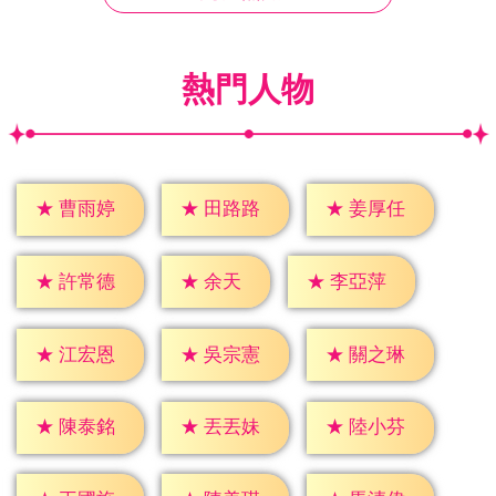
熱門人物
★
曹雨婷
★
田路路
★
姜厚任
★
余天
★
許常德
★
李亞萍
★
江宏恩
★
吳宗憲
★
關之琳
★
陳泰銘
★
丟丟妹
★
陸小芬