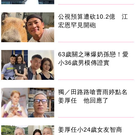
公視預算遭砍10.2億 江
宏恩罕見開砲
63歲關之琳爆奶孫戀！愛
小36歲男模傳證實
獨／田路路嗆曹雨婷點名
姜厚任 他回應了
姜厚任小24歲女友智商