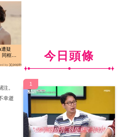
a遭疑
今日頭條
 同框互
ed by
1
關注。
不幸逝