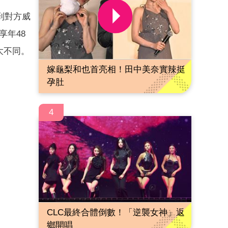
到對方威
享年48
大不同。
嫁龜梨和也首亮相！田中美奈實辣挺
孕肚
4
CLC最終合體倒數！「逆襲女神」返
鄉開唱