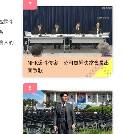
7
揭露性
為
下藝人的
NHK爆性侵案 公司處裡失當會長出
面致歉
8