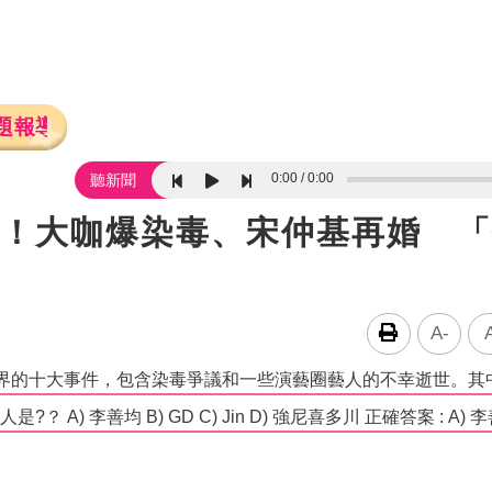
題報導
0:00
0:00
聽新聞
大事！大咖爆染毒、宋仲基再婚 
A-