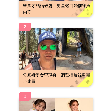
55歲才結婚破處 男星鬆口婚前守貞
內幕
2
吳彥祖愛女罕現身 網驚撞臉韓男團
台成員
3