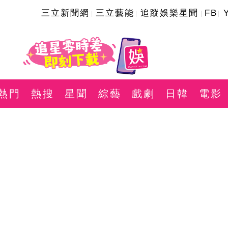
三立新聞網
三立藝能
追蹤娛樂星聞
FB
熱門
熱搜
星聞
綜藝
戲劇
日韓
電影