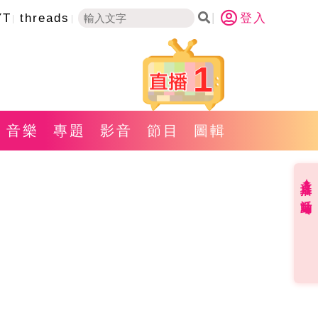
YT
threads
登入
1
音樂
專題
影音
節目
圖輯
直播✦活動