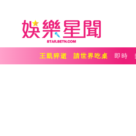
王凱猝逝
請世界吃桌
即時