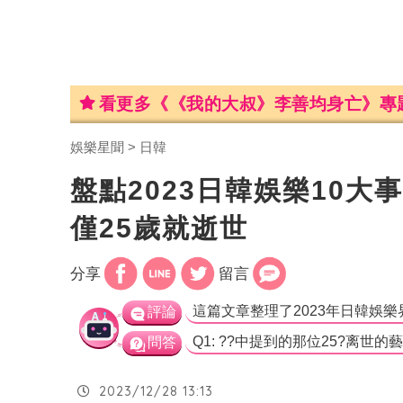
看更多《《我的大叔》李善均身亡》專
娛樂星聞
日韓
盤點2023日韓娛樂10
僅25歲就逝世
分享
留言
評論
問答
2023/12/28 13:13