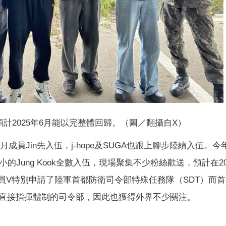
預計2025年6月能以完整體回歸。（圖／翻攝自X）
2月成員Jin先入伍，j-hope及SUGA也跟上腳步陸續入伍。今
小的Jung Kook全數入伍，現場聚集不少粉絲歡送，預計在20
員V特別申請了陸軍首都防衛司令部特殊任務隊（SDT）而
直接指揮體制的司令部，因此也獲得外界不少關注。