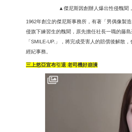
▲傑尼斯因創辦人爆出性侵醜聞，
1962年創立的傑尼斯事務所，有著「男偶像製
侵旗下練習生的醜聞，原先擔任社長一職的藤島茱
「SMILE-UP.」，將完成受害人的賠償後解散，也
經紀事務。
三上悠亞宣布引退 老司機好崩潰