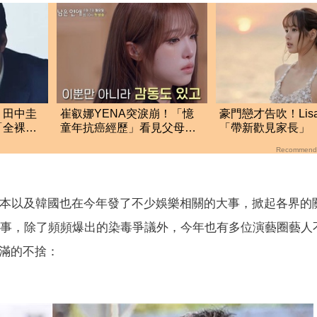
！田中圭
崔叡娜YENA突淚崩！「憶
豪門戀才告吹！Lis
「全裸宣
童年抗癌經歷」看見父母崩
「帶新歡見家長」
潰 自責：都是我的錯
動全被目擊
Recommend
，日本以及韓國也在今年發了不少娛樂相關的大事，掀起各界的
大事，除了頻頻爆出的染毒爭議外，今年也有多位演藝圈藝人
滿滿的不捨：