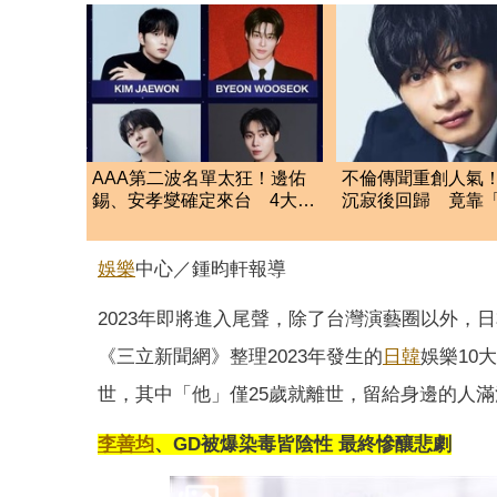
AAA第二波名單太狂！邊佑
不倫傳聞重創人氣
錫、安孝燮確定來台 4大韓
沉寂後回歸 竟靠
劇男神12月炸高雄
言」搶救演藝路
娛樂
中心／鍾昀軒報導
2023年即將進入尾聲，除了台灣演藝圈以外
《三立新聞網》整理2023年發生的
日韓
娛樂10
世，其中「他」僅25歲就離世，留給身邊的人
李善均
、GD被爆染毒皆陰性 最終慘釀悲劇