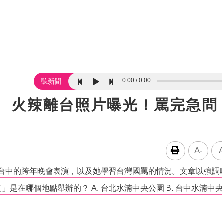
0:00
0:00
聽新聞
罵」 火辣離台照片曝光！罵完急問
A-