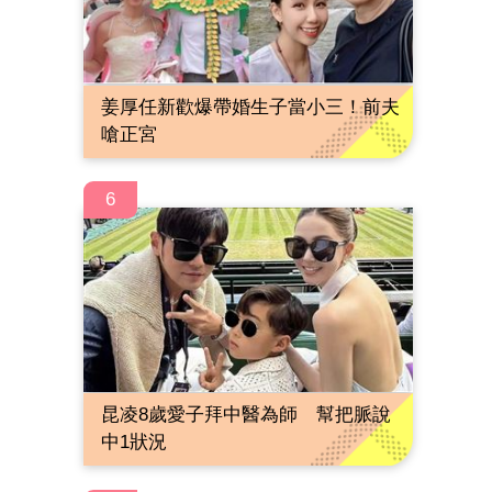
姜厚任新歡爆帶婚生子當小三！前夫
嗆正宮
6
昆凌8歲愛子拜中醫為師 幫把脈說
中1狀況