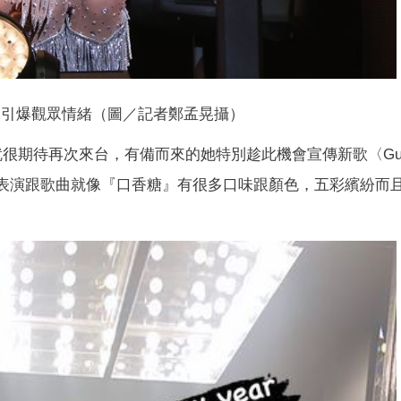
si引爆觀眾情緒（圖／記者鄭孟晃攝）
i就很期待再次來台，有備而來的她特別趁此機會宣傳新歌〈G
的表演跟歌曲就像『口香糖』有很多口味跟顏色，五彩繽紛而