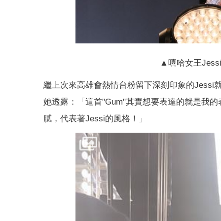
▲嘻哈女王Jes
繼上次來高雄會熱情台粉留下深刻印象的Jess
她透露：「這首"Gum"其實想要表達的就是我
膩，代表著Jessi的風格！」