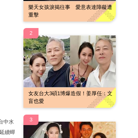
樂天女孩淚揭往事 愛意表達障礙遭
重擊
2
女友台大3碩1博爆造假！姜厚任：文
盲也愛
3
台中水
為延續蟬