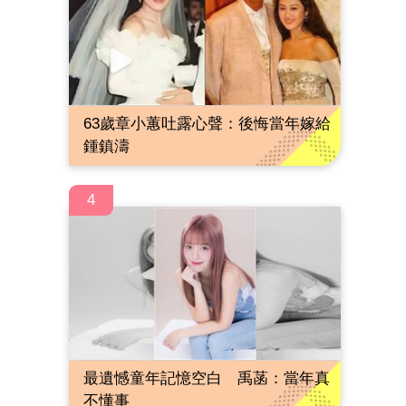
63歲章小蕙吐露心聲：後悔當年嫁給
鍾鎮濤
4
最遺憾童年記憶空白 禹菡：當年真
不懂事