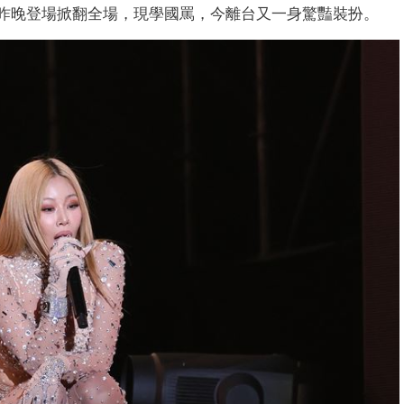
si昨晚登場掀翻全場，現學國罵，今離台又一身驚豔裝扮。