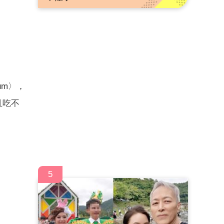
um〉，
且吃不
5