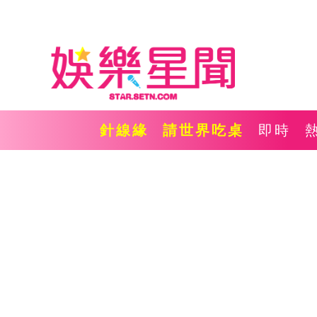
針線緣
請世界吃桌
即時