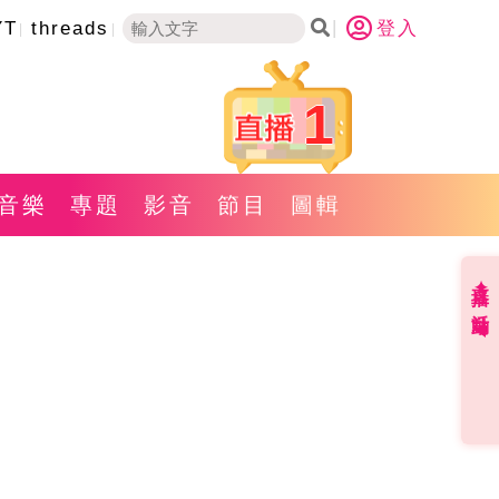
YT
threads
登入
1
音樂
專題
影音
節目
圖輯
直播✦活動