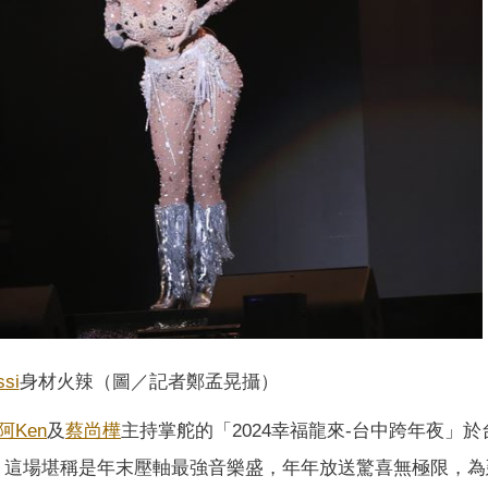
ssi
身材火辣（圖／記者鄭孟晃攝）
阿Ken
及
蔡尚樺
主持掌舵的「2024幸福龍來-台中跨年夜」於
場，這場堪稱是年末壓軸最強音樂盛，年年放送驚喜無極限，