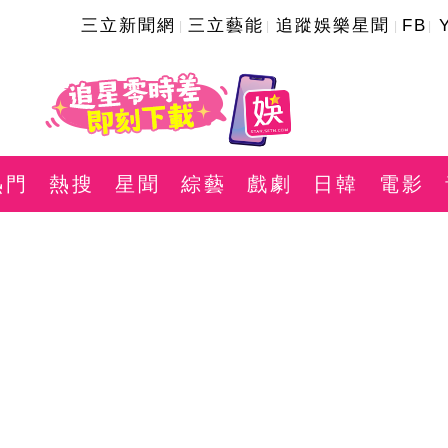
三立新聞網
三立藝能
追蹤娛樂星聞
FB
熱門
熱搜
星聞
綜藝
戲劇
日韓
電影