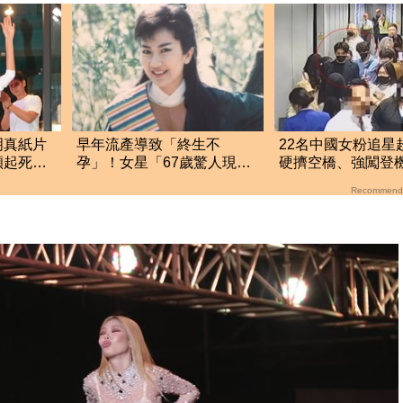
明真紙片
早年流產導致「終生不
22名中國女粉追星
穎起死回
孕」！女星「67歲驚人現
硬擠空橋、強闖登
況」曝 網驚：歲月不敗
航硬起來全拒載
Recommend