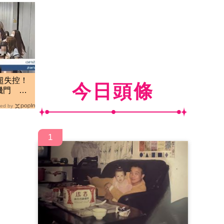
超失控！
今日頭條
機門 泰
ed by
1