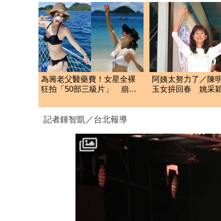
為籌老父醫藥費！女星全裸
阿姨太努力了／陳
狂拍「50部三級片」 崩潰
玉女拚回春 姚采
大哭：沒靈魂了
生有一腿
記者鍾智凱／台北報導