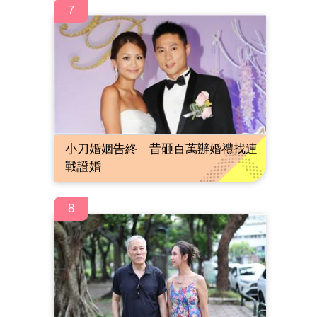
7
小刀婚姻告終 昔砸百萬辦婚禮找連
戰證婚
8