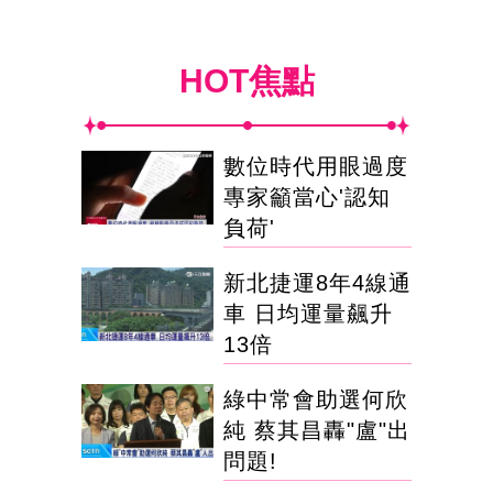
HOT焦點
數位時代用眼過度
專家籲當心'認知
負荷'
新北捷運8年4線通
車 日均運量飆升
13倍
綠中常會助選何欣
純 蔡其昌轟"盧"出
問題!