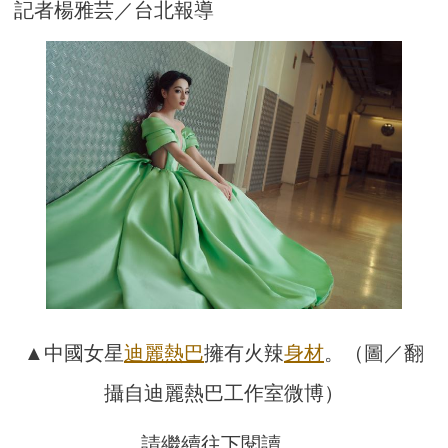
記者楊雅芸／台北報導
▲中國女星
迪麗熱巴
擁有火辣
身材
。（圖／翻
攝自迪麗熱巴工作室微博）
請繼續往下閱讀….