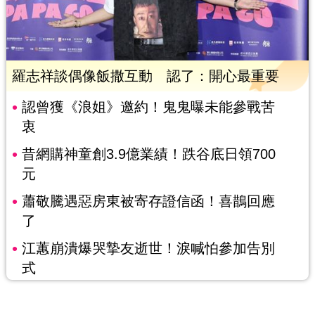
羅志祥談偶像飯撒互動 認了：開心最重要
認曾獲《浪姐》邀約！鬼鬼曝未能參戰苦
衷
昔網購神童創3.9億業績！跌谷底日領700
元
蕭敬騰遇惡房東被寄存證信函！喜鵲回應
了
江蕙崩潰爆哭摯友逝世！淚喊怕參加告別
式