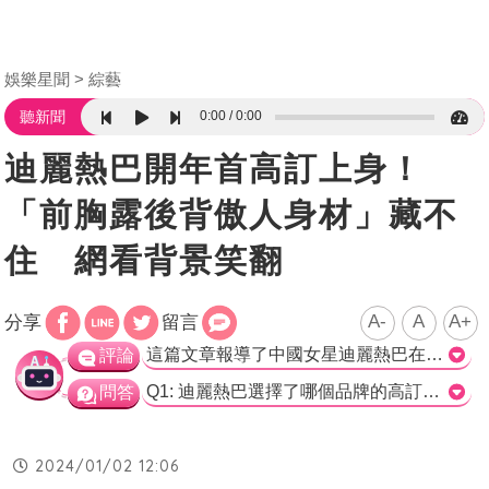
娛樂星聞
綜藝
0:00
0:00
聽新聞
迪麗熱巴開年首高訂上身！
「前胸露後背傲人身材」藏不
住 網看背景笑翻
A-
A
A+
分享
留言
這篇文章報導了中國女星迪麗熱巴在元旦曬出美照和與粉絲慶祝的消息。文章中描述了迪麗熱巴身穿嫩綠色禮服的性感形象，並提到了她是中國娛樂圈首位穿上高訂禮服的女星。這套禮服的特殊設計和迪麗熱巴傲人身材的結合，引起了網友的熱議和稱讚。然而，有些網友也注意到照片中的背景是倉庫和電梯，導致一些粉絲開玩笑稱她是"落跑公主"。 這篇文章著重報導了迪麗熱巴的美貌和在時尚界的地位。選擇黎巴嫩高訂品牌GEORGES HOBEIKA的服裝，顯示了她具有時尚品味和影響力。文章也成功地捕捉到了網友對迪麗熱巴的熱情回應和關注。 然而，雖然這篇文章的主題是迪麗熱巴慶祝元旦和晒美照，但部分網友的關注點卻轉移到了背景設置。這種評論可能是基於照片內容的趣味性，但對於正式的新聞報導而言，這種註解可能顯得不太重要，並不會對讀者對迪麗熱巴的形象和活動產生實質上的影響。 總的來說，這篇報導關注了迪麗熱巴的美貌和時尚品味，並概述了她在元旦活動中的亮點。然而，在報導中出現對背景設置的註解，可能對於主題的重要性而言不太恰當。>
評論
Q1: 迪麗熱巴選擇了哪個品牌的高訂禮服？ A) DIOR B) CHANEL C) GEORGES HOBEIKA D) GUCCI 正確答案：C) GEORGES HOBEIKA Q2: 迪麗熱巴曬出美照的日期是？ A) 跨年前夜 B) 元旦 C) 元宵節 D) 情人節 正確答案：B) 元旦 Q3: 網友對於迪麗熱巴這套禮服的評價是？ A) 低調奢華 B) 華麗無比 C) 性感火辣 D) 簡約雅致 正確答案：C) 性感火辣
問答
2024/01/02 12:06