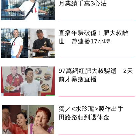
月業績千萬3心法
直播年賺破億！肥大叔離
世 曾連播17小時
97萬網紅肥大叔驟逝 2天
前才暴瘦直播
獨／<水玲瓏>製作出手
田路路領到退休金