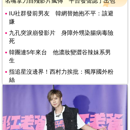
名嘴拿刀自殘影片瘋傳 平台發聲認了出包
IU社群發前男友 韓網替她抱不平：該避
嫌
九孔突淚崩發影片 身障外甥染腸病毒險
死
韓團連5年來台 他濃妝變澀谷辣妹系男
生
指追星沒邊界！西村力挨批：獨厚國外粉
絲