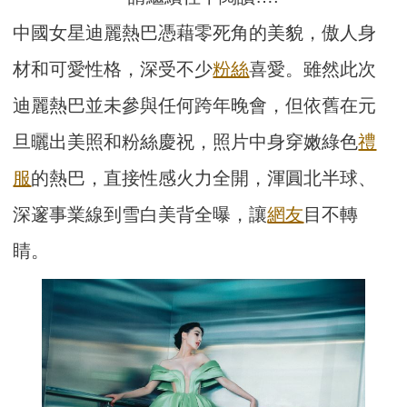
中國女星迪麗熱巴憑藉零死角的美貌，傲人身
材和可愛性格，深受不少
粉絲
喜愛。雖然此次
迪麗熱巴並未參與任何跨年晚會，但依舊在元
旦曬出美照和粉絲慶祝，照片中身穿嫩綠色
禮
服
的熱巴，直接性感火力全開，渾圓北半球、
深邃事業線到雪白美背全曝，讓
網友
目不轉
睛。