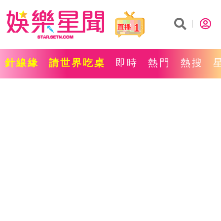
1
針線緣
請世界吃桌
即時
熱門
熱搜