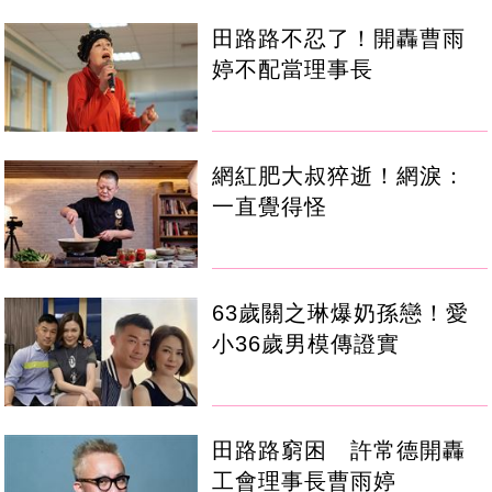
田路路不忍了！開轟曹雨
婷不配當理事長
網紅肥大叔猝逝！網淚：
一直覺得怪
63歲關之琳爆奶孫戀！愛
小36歲男模傳證實
田路路窮困 許常德開轟
工會理事長曹雨婷