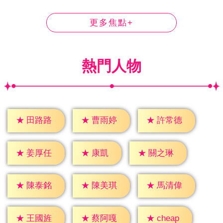
更多焦點+
熱門人物
★
田路路
★
曹雨婷
★
許常德
★
康凱
★
姜厚任
★
關之琳
★
陳泰銘
★
陳美琪
★
馬清偉
★
cheap
★
王國旌
★
蔡阿嘎