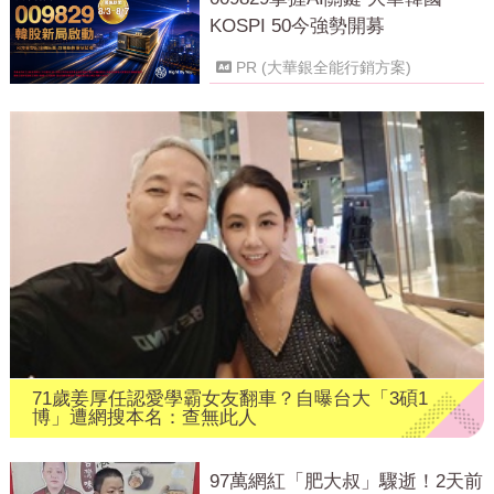
KOSPI 50今強勢開募
PR (大華銀全能行銷方案)
71歲姜厚任認愛學霸女友翻車？自曝台大「3碩1
博」遭網搜本名：查無此人
97萬網紅「肥大叔」驟逝！2天前