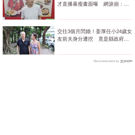
才直播暴瘦畫面曝 網淚崩：一
路好走
交往3個月閃婚！姜厚任小24歲女
友前夫身分遭挖 竟是縣政府高
官
Recommended by