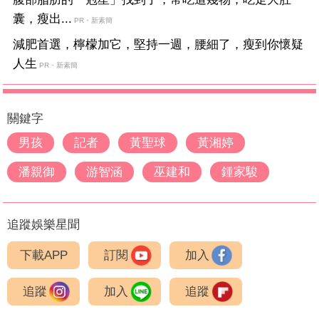
囊，瘦出...
PR・新素簡
減肥首選，檸檬加它，堅持一週，腰細了，瘦到你懷疑
人生
PR・新素簡
關鍵字
男孩
記者
黃聖球
黃湘婷
潘親御
游智涵
巫建和
鍾家駿
追蹤娛樂星聞
下載APP
訂閱
加入
追蹤
加入
追蹤