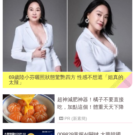
69歲陸小芬曬照狀態驚艷四方 性感不想遮「姐真的
太辣」
超神減肥神器！橘子不要直接
吃，加點這個！體重天天下降
PR (新素簡)
009829掌握AI關鍵 大華韓國