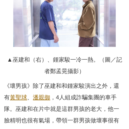
▲巫建和（右）、鍾家駿一冷一熱。（圖／記
者鄭孟晃攝影）
《壞男孩》除了巫建和和鍾家駿演出之外，還
有
黃聖球
、
潘親御
，4人組成詐騙集團的車手
隊。巫建和在片中就是這群男孩的老大，他一
臉精明也很有氣場，帶領一群男孩做壞事很有