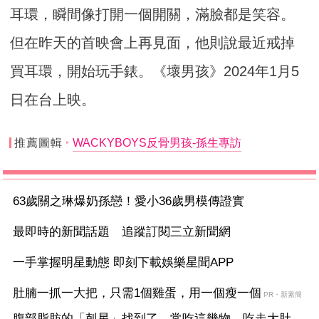
耳環，瞬間像打開一個開關，滿臉都是笑容。
但在昨天的首映會上再見面，他則說最近戒掉
買耳環，開始玩手錶。《壞男孩》2024年1月5
日在台上映。
推薦圖輯
WACKYBOYS反骨男孩-孫生專訪
63歲關之琳爆奶孫戀！愛小36歲男模傳證實
最即時的新聞話題 追蹤訂閱三立新聞網
一手掌握明星動態 即刻下載娛樂星聞APP
肚腩一抓一大把，只需1個雞蛋，用一個瘦一個
PR・新素簡
腹部脂肪的「剋星」找到了，常吃這幾物，吃走大肚