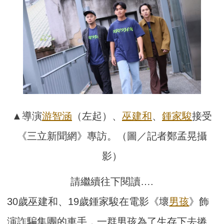
▲導演
游智涵
（左起）、
巫建和
、
鍾家駿
接受
《三立新聞網》專訪。（圖／記者鄭孟晃攝
影）
請繼續往下閱讀….
30歲巫建和、19歲鍾家駿在電影《壞
男孩
》飾
演詐騙集團的車手，一群男孩為了生存下去捲