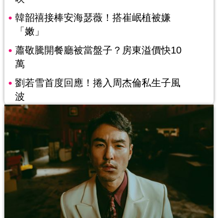
韓韶禧接棒安海瑟薇！搭崔岷植被嫌
「嫩」
蕭敬騰開餐廳被當盤子？房東溢價快10
萬
劉若雪首度回應！捲入周杰倫私生子風
波