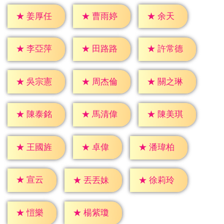
★
余天
★
姜厚任
★
曹雨婷
★
李亞萍
★
田路路
★
許常德
★
吳宗憲
★
周杰倫
★
關之琳
★
陳泰銘
★
馬清偉
★
陳美琪
★
卓偉
★
王國旌
★
潘瑋柏
★
宣云
★
丟丟妹
★
徐莉玲
★
愷樂
★
楊紫瓊