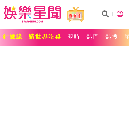
1
針線緣
請世界吃桌
即時
熱門
熱搜