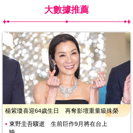
大數據推薦
楊紫瓊喜迎64歲生日 再奪影壇重量級殊榮
東野圭吾驟逝 生前巨作9月將在台上
映