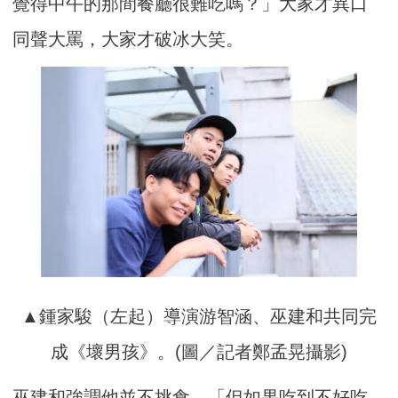
覺得中午的那間餐廳很難吃嗎？」大家才異口
同聲大罵，大家才破冰大笑。
▲鍾家駿（左起）導演游智涵、巫建和共同完
成《壞男孩》。(圖／記者鄭孟晃攝影)
巫建和強調他並不挑食，「但如果吃到不好吃