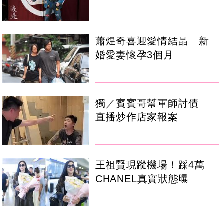
蕭煌奇喜迎愛情結晶 新
婚愛妻懷孕3個月
獨／賓賓哥幫軍師討債
直播炒作店家報案
王祖賢現蹤機場！踩4萬
CHANEL真實狀態曝