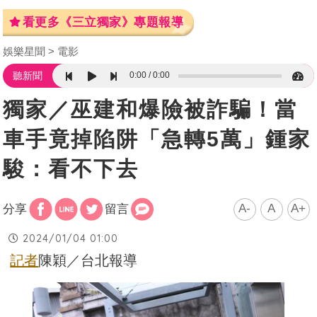
看更多《三立獨家》專題報導
娛樂星聞
電影
0:00
0:00
聽新聞
獨家／巫建和爆險被詐騙！當
車手竟掉陷阱「急轉5萬」鍾家
駿：看不下去
A-
A
A+
分享
留言
2024/01/04 01:00
記者
陳穎／台北報導