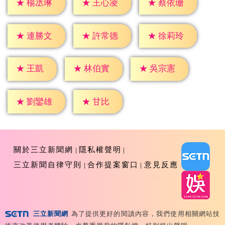
★
楊丞琳
★
王心凌
★
蔡依珊
★
連勝文
★
許常德
★
徐莉玲
★
王凱
★
林伯實
★
吳宗憲
★
甘比
★
劉鑾雄
關於三立新聞網
隱私權聲明
三立新聞自律守則
合作提案窗口
意見反應
三立新聞網
為了提供更好的閱讀內容，我們使用相關網站技
Copyright ©2026 Sanlih E-Television All Rights