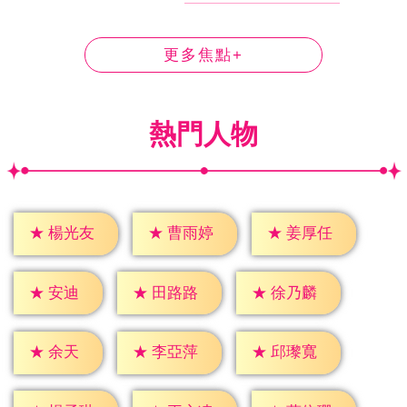
更多焦點+
熱門人物
★
楊光友
★
曹雨婷
★
姜厚任
★
安迪
★
田路路
★
徐乃麟
★
余天
★
李亞萍
★
邱瓈寬