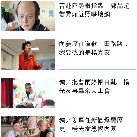
昔赴陸尋根挨轟 郭品超
變禿頭近照嚇壞網
向姜厚任道歉 田路路：
我要找的是楊光友
獨／批曹雨婷帳目亂 楊
光友再轟余天工會
獨／姜厚任新歡爆黑歷
史 楊光友怒揭內幕