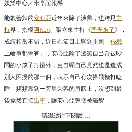
娛樂中心／宋亭誼報導
能歌善舞的
安心亞
近年來除了演戲，也跨足
主
持
界，搭檔
阿Ken
、張立東主持《
同學來了
》，
成績相當不錯，近日在節目上聊到主題「
飛機
上啥事都會有」，安心亞除了透露自己曾被吵
鬧的小孩子打擾外，更自曝自己竟然也是造成
別人困擾的那一個，表示自己有次搭飛機打瞌
睡，頻頻靠到一旁男乘客的肩膀上，沒想到最
後竟然直接
出事
，讓安心亞整個被嚇醒。
請繼續往下閱讀….