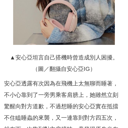
▲安心亞坦言自己搭機時曾造成別人困擾。
（圖／翻攝自安心亞IG）
安心亞透露有次因為在飛機上太無聊而睡著，
不小心靠到了一旁男乘客肩膀上，她雖然立刻
驚醒向對方道歉，不過想睡的安心亞實在抵擋
不住瞌睡蟲的來襲，又一連靠到對方四五次，