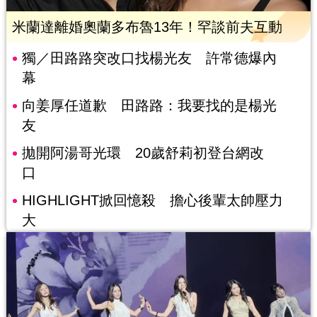
米蘭達離婚奧蘭多布魯13年！罕談前夫互動
獨／田路路突改口找楊光友 許常德爆內
幕
向姜厚任道歉 田路路：我要找的是楊光
友
拋開阿湯哥光環 20歲舒莉初登台網改
口
HIGHLIGHT掀回憶殺 擔心後輩太帥壓力
大