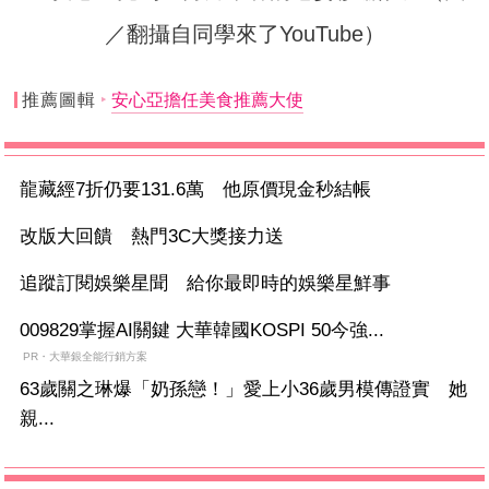
／翻攝自同學來了YouTube）
推薦圖輯
安心亞擔任美食推薦大使
龍藏經7折仍要131.6萬 他原價現金秒結帳
改版大回饋 熱門3C大獎接力送
追蹤訂閱娛樂星聞 給你最即時的娛樂星鮮事
009829掌握AI關鍵 大華韓國KOSPI 50今強...
PR・大華銀全能行銷方案
63歲關之琳爆「奶孫戀！」愛上小36歲男模傳證實 她
親...