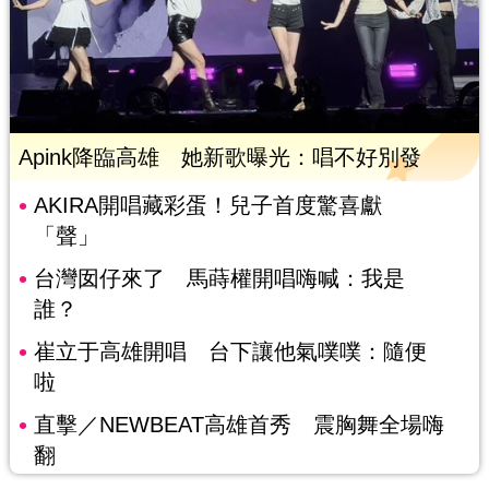
Apink降臨高雄 她新歌曝光：唱不好別發
AKIRA開唱藏彩蛋！兒子首度驚喜獻
「聲」
台灣囡仔來了 馬蒔權開唱嗨喊：我是
誰？
崔立于高雄開唱 台下讓他氣噗噗：隨便
啦
直擊／NEWBEAT高雄首秀 震胸舞全場嗨
翻