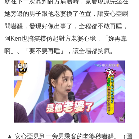
就在下一次靠到對方肩膀時，竟發現原先坐在
她旁邊的男子跟他老婆換了位置，讓安心亞瞬
間嚇醒，發現好像出事了，全程都不敢再睡，
阿Ken也搞笑模仿起對方老婆心境，「妳再靠
啊」、「要不要再睡」，讓全場都笑瘋。
▲ 安心亞見到一旁男乘客的老婆秒嚇醒。（圖