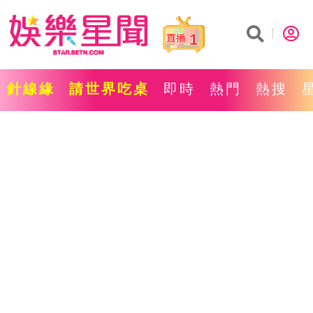
1
針線緣
請世界吃桌
即時
熱門
熱搜