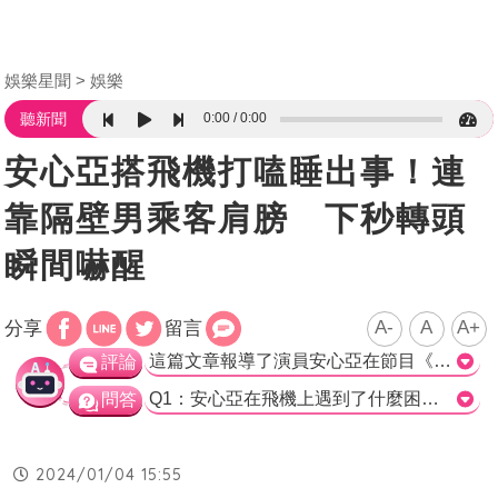
娛樂星聞
娛樂
0:00
0:00
聽新聞
安心亞搭飛機打嗑睡出事！連
靠隔壁男乘客肩膀 下秒轉頭
瞬間嚇醒
A-
A
A+
分享
留言
這篇文章報導了演員安心亞在節目《同學來了》中分享在飛機上的怪事。安心亞透露自己曾經在飛機上打瞌睡時不小心頻頻靠到旁邊男乘客的肩膀上，最後發現對方和他的妻子互換座位，讓安心亞感到很尷尬。這個故事引起了現場觀眾的笑聲，主持人阿Ken也幽默地模仿了對方的心情，讓整個場面充滿歡樂氛圍。 這篇文章以輕鬆有趣的方式描述了在飛機上遇到的怪事情。安心亞自嘲地分享了自己在飛機上的尷尬經歷，並且在描述時展現了一些幽默感，令人捧腹大笑。同時，主持人阿Ken的模仿也增添了文章的趣味性。這樣的輕松氛圍讓觀眾享受到了愉快的娛樂，大家都可以透過這些輕鬆的故事放鬆心情。 然而，這篇文章相對來說缺乏深度和實質性內容。雖然這些輕鬆的故事可以帶給觀眾歡樂，但是對於飛機的安全、乘客禮儀等問題並沒有涉及。或許未來的報導可以更加全面地探討在飛機上的種種情況，例如如何處理乘客之間的衝突、對待小孩子的方法等等。這樣的報導能夠提供更實用的資訊給觀眾，同時也能加強對飛行禮儀的重視和意識。 總結而言，這篇文章通過安心亞在節目中分享在飛機上的尷尬經歷，呈現了一個輕鬆有趣的場景，讓觀眾享受到了娛樂。然而，文章缺乏深度和實質性內容，希望未來的報導能更全面地探討飛機上的相關議題，提供更實用的資訊給觀眾。>
評論
Q1：安心亞在飛機上遇到了什麼困擾？ a) 被小孩子打擾 b) 坐不住的小朋友 c) 無聊的空檔時間 正確答案：a) 被小孩子打擾 Q2：在節目《同學來了》中，邀請了哪些人一起分享飛機上的怪事？ a) 歌手與演員 b) 空服員與機組人員 c) 主持人與觀眾 正確答案：b) 空服員與機組人員 Q3：安心亞在飛機上睡著後，靠到了哪位男乘客的肩膀上？ a) 阿Ken b) 張立東 c) 另一位男子 正確答案：c) 另一位男子
問答
2024/01/04 15:55