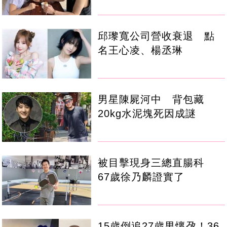
邱瓈寬公司營收衰退 點
名王心凌、楊丞琳
男星陳屍河中 背包藏
20kg水泥塊死因成謎
被目擊現身三總直腸科
67歲徐乃麟證實了
15歲倒追27歲男懷孕！36