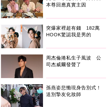
本尊回應真實主因
突爆家裡超有錢 182萬
HOOK驚認我是男的
周杰倫捲私生子風波 公
司杰威爾發聲了
孫燕姿悲慟現身告別式！
送別摯友化妝師