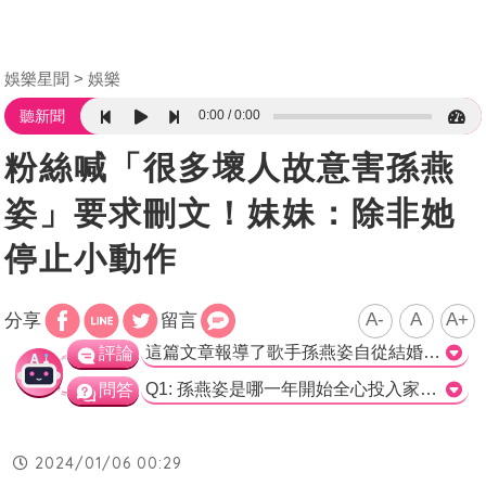
娛樂星聞
娛樂
0:00
0:00
聽新聞
粉絲喊「很多壞人故意害孫燕
姿」要求刪文！妹妹：除非她
停止小動作
A-
A
A+
分享
留言
這篇文章報導了歌手孫燕姿自從結婚後投入家庭生活，近日宣布重返歌壇並舉辦演唱會的消息，以及她的妹妹孫燕美在微博上宣布與孫燕姿斷絕關係的事情。文章提到孫燕姿妹妹比孫燕姿小6歲，外型常被認錯，並引用了孫燕美的微博文內容，透露自己曾被對方傷害。然後，文章轉述了網友們對這件事情的留言和猜測。留言中有網友勸告孫燕美刪除微博以避免孫燕姿受到壞人的利用，而孫燕美則回覆稱只要對方停止小動作，她就會停止。然後，其他網友則表示對孫燕美不熟悉，只知道孫燕姿。 就這篇文章而言，它報導了孫燕姿宣布重返歌壇和她妹妹宣布斷絕關係的消息，並引用了孫燕美的微博文內容。這樣的報導對於追蹤孫燕姿的歌迷來說可能是有趣和引人注目的。然而，這是一個來自孫燕美的個人聲明，我們無法確定兩人之間的具體情況和背景。因此，在不得而知所有事實和雙方觀點的情況下，我們應該保持客觀和公正的態度。我們也應該尊重孫燕美的個人決定和她對自己生活的期望。盡管這段雙方關係的斷絕似乎具有一定的戲劇性，但我們不應該隨意猜測或妄加揣測他們之間的關係。 然而，根據文章引述的網友留言，有人對孫燕美的微博疑問是否必要，因為這可能引起不必要的關注和壞人的利用。這是一個值得關注的問題，特別是在社交媒體上公開表達個人意見可能引發的負面影響。我們應該謹慎地使用社交媒體，並考慮到可能的後果，以避免造成不必要的困擾和傷害。 總之，這篇文章報導了孫燕姿宣布重返歌壇和她妹妹宣布斷絕關係的消息，引起了網友們的關注和猜測。我們應該保持客觀和公正的態度，並謹慎使用社交媒體，以避免可能的負面影響。>
評論
Q1: 孫燕姿是哪一年開始全心投入家庭生活？ A. 2011年 B. 2015年 C. 2020年 D. 2025年 正確答案: A. 2011年 Q2: 孫燕姿宣布重返歌壇的消息是在哪一年？ A. 2011年 B. 2015年 C. 2020年 D. 2025年 正確答案: C. 2020年 Q3: 孫燕姿妹妹發文宣布跟孫燕姿斷絕關係的社交平台是？ A. Facebook B. Instagram C. 微博 D. Twitter 正確答案: C. 微博
問答
2024/01/06 00:29