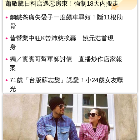
蕭敬騰日料店遇惡房東！強制18天內搬走
鋼鐵爸痛失愛子一度飆車尋短！斷11根肋
骨
昔營業中狂K曾沛慈挨轟 姚元浩首現
身
獨／賓賓哥幫軍師討債 直播炒作店家報
案
71歲「台版蘇志燮」認愛！小24歲女友曝
光