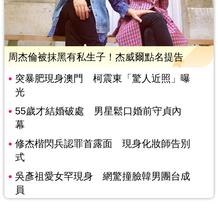
周杰倫被抹黑有私生子！杰威爾點名提告
突暴肥現身澳門 柯震東「驚人近照」曝
光
55歲才結婚破處 男星鬆口婚前守貞內
幕
修杰楷閃兵認罪首露面 現身化妝師告別
式
吳彥祖愛女罕現身 網驚撞臉韓男團台成
員