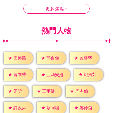
更多焦點+
熱門人物
★
田路路
★
郭台銘
★
曾馨瑩
★
曹雨婷
★
紀寶如
★
亞莉安娜
★
邵昕
★
王宇婕
★
周杰倫
★
許效舜
★
蔡阿嘎
★
鄭仲茵