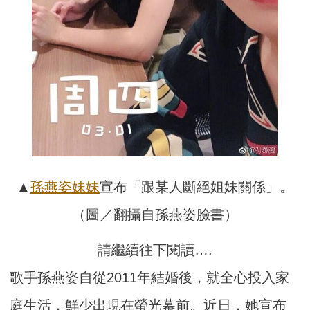
▲
孫燕姿
妹妹
宣布「跟某人斷絕姐妹關係」。
（圖／翻攝自孫燕姿臉書）
請繼續往下閱讀….
歌手孫燕姿自從2011年結婚後，就全心投入家
庭生活，鮮少出現在螢光幕前。近日，她宣布