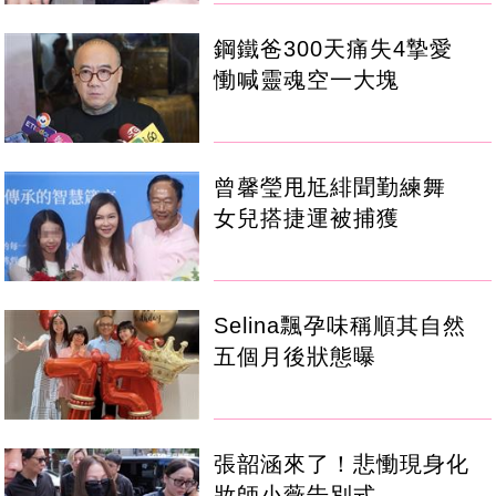
鋼鐵爸300天痛失4摯愛
慟喊靈魂空一大塊
曾馨瑩甩尪緋聞勤練舞
女兒搭捷運被捕獲
Selina飄孕味稱順其自然
五個月後狀態曝
張韶涵來了！悲慟現身化
妝師小薇告別式