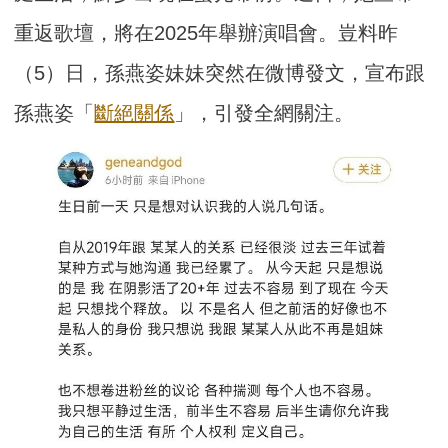
重返歌壇，將在2025年舉辦演唱會。豈料昨
（5）日，孫燕姿妹妹突然在微博發文，宣布跟
孫燕姿「
斷絕關係
」，引發全網關注。