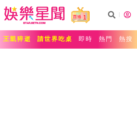
1
王凱猝逝
請世界吃桌
即時
熱門
熱搜