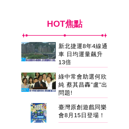
HOT焦點
新北捷運8年4線通
車 日均運量飆升
13倍
綠中常會助選何欣
純 蔡其昌轟"盧"出
問題!
臺灣原創遊戲同樂
會8月15日登場！