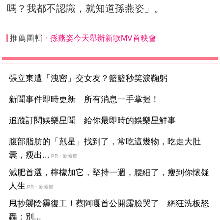
嗎？我都不認識，就知道孫燕姿」。
推薦圖輯
孫燕姿今天舉辦新歌MV首映會
張立東遭「洩密」交女友？籃籃秒笑淚鞠躬
新聞事件即時更新 所有消息一手掌握！
追蹤訂閱娛樂星聞 給你最即時的娛樂星鮮事
腹部脂肪的「剋星」找到了，常吃這幾物，吃走大肚
囊，瘦出...
PR・新素簡
減肥首選，檸檬加它，堅持一週，腰細了，瘦到你懷疑
人生
PR・新素簡
甩抄襲陰霾復工！蔡阿嘎首公開露臉哭了 網狂洗板怒
轟：別...