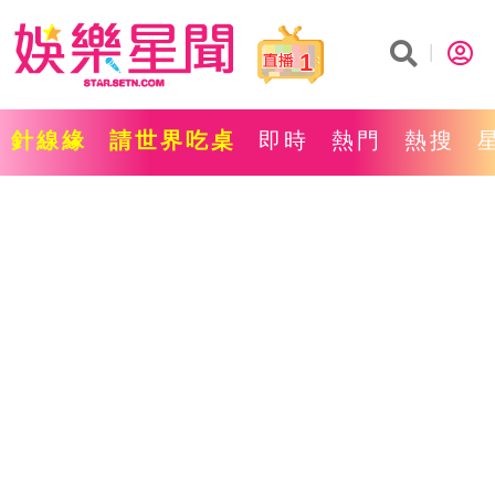
1
針線緣
請世界吃桌
即時
熱門
熱搜