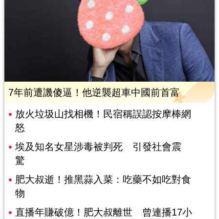
7年前遭譏傻逼！他逆襲超車中國前首富
放火垃圾山找相機！民宿稱誤認按摩棒網
怒
埃及知名女星涉毒被判死 引發社會震
驚
肥大叔逝！推黑蒜入菜：吃藥不如吃對食
物
直播年賺破億！肥大叔離世 曾連播17小