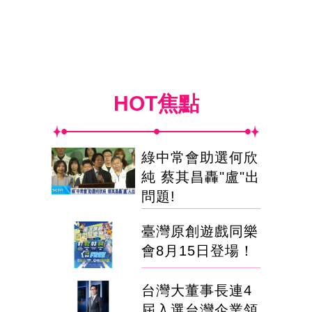
HOT焦點
綠中常會助選何欣
純 蔡其昌轟"盧"出
問題!
臺灣原創遊戲同樂
會8月15日登場！
台灣大董事長連4
屆入選台灣企業領