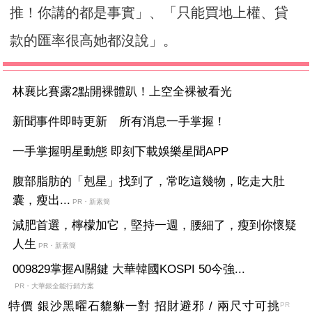
推！你講的都是事實」、「只能買地上權、貸
款的匯率很高她都沒說」。
林襄比賽露2點開裸體趴！上空全裸被看光
新聞事件即時更新 所有消息一手掌握！
一手掌握明星動態 即刻下載娛樂星聞APP
腹部脂肪的「剋星」找到了，常吃這幾物，吃走大肚
囊，瘦出...
PR・新素簡
減肥首選，檸檬加它，堅持一週，腰細了，瘦到你懷疑
人生
PR・新素簡
009829掌握AI關鍵 大華韓國KOSPI 50今強...
PR・大華銀全能行銷方案
特價 銀沙黑曜石貔貅一對 招財避邪 / 兩尺寸可挑
PR