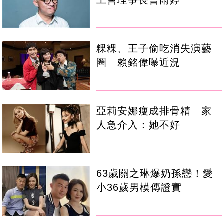
粿粿、王子偷吃消失演藝
圈 賴銘偉曝近況
亞莉安娜瘦成排骨精 家
人急介入：她不好
63歲關之琳爆奶孫戀！愛
小36歲男模傳證實