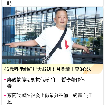
時
46歲料理網紅肥大叔逝！月業績千萬3心法
鄭靚歆德籍妻抗低潮2年 暫停創作休
養
蔡阿嘎喊怕被炎上做最好準備 網轟自打
臉