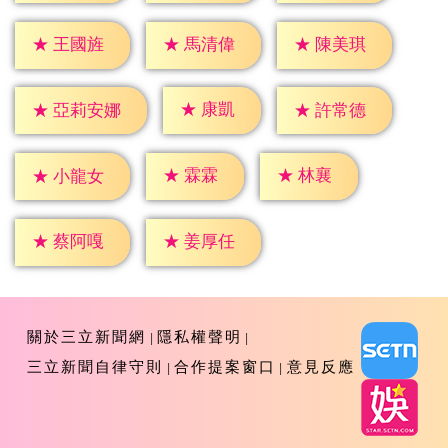
★
王國旌
★
馬清偉
★
陳美琪
★
康凱
★
許常德
★
亞莉安娜
★
霖霖
★
林襄
★
小龍女
★
蔡阿嘎
★
姜厚任
關於三立新聞網
隱私權聲明
三立新聞自律守則
合作提案窗口
意見反應