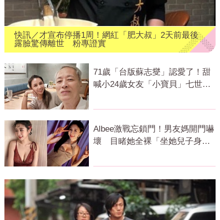
快訊／才宣布停播1周！網紅「肥大叔」2天前最後
露臉驚傳離世 粉專證實
71歲「台版蘇志燮」認愛了！甜
喊小24歲女友「小寶貝」七世情
緣震撼曝光
Albee激戰忘鎖門！男友媽開門嚇
壞 目睹她全裸「坐她兒子身
上」