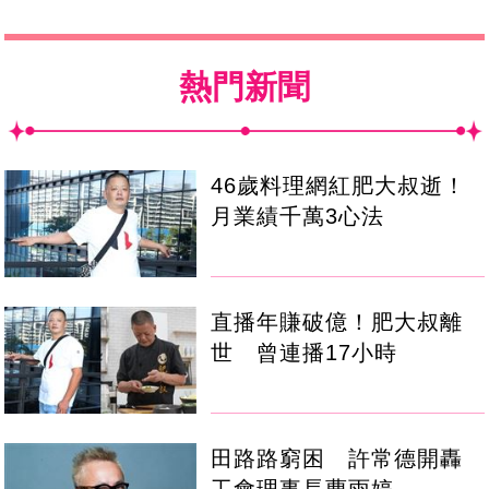
熱門新聞
46歲料理網紅肥大叔逝！
月業績千萬3心法
直播年賺破億！肥大叔離
世 曾連播17小時
田路路窮困 許常德開轟
工會理事長曹雨婷