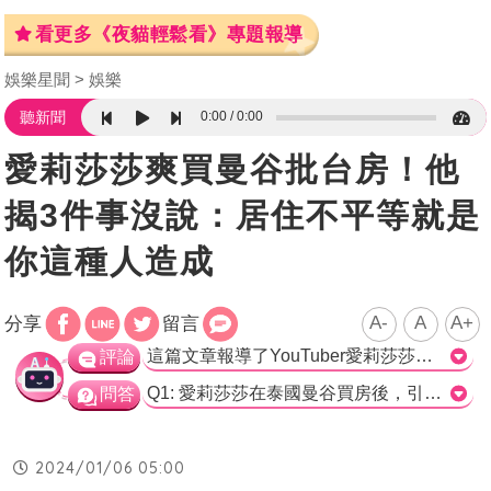
看更多《夜貓輕鬆看》專題報導
娛樂星聞
娛樂
0:00
0:00
聽新聞
愛莉莎莎爽買曼谷批台房！他
揭3件事沒說：居住不平等就是
你這種人造成
A-
A
A+
分享
留言
這篇文章報導了YouTuber愛莉莎莎在泰國買房的事件，引起了不少討論和批評。愛莉莎莎表示曼谷的房價相對於台灣便宜很多，並希望台灣能實現居住正義。然而，當地的台灣人粉專指出，對於大多數泰國人來說，曼谷精華區的房價仍然高得不合理。外國人無法貸款買房，且曼谷市中心的房子多數只能買地上權，這些限制讓愛莉莎莎所得的感受並不適用於所有人。愛莉莎莎的行為引起了一些人對於泰國居住不平等的不滿。 這篇文章透過報導愛莉莎莎的言論和粉專的回應，呈現了不同觀點和討論，但並未提供足夠的資料來完整了解當地的房地產市場和政策。報導的焦點主要集中在愛莉莎莎的言論和對她的批評，忽略了背後複雜的房地產情況。 這篇文章的重要性在於提醒讀者，即使是在不同國家的房價差異和居住條件也是值得思考和討論的議題。然而，作為新聞專家，我們需要更全面的資訊和觀點，以便獲得更深入的理解和分析。>
評論
Q1: 愛莉莎莎在泰國曼谷買房後，引來了哪些反對聲音？ a) 台人粉專認為房價太高，對大多數泰國人來說不合理。 正確答案: 台人粉專認為房價太高，對大多數泰國人來說不合理。 Q2: 泰國當地的房價與台灣相比，大約是多少？ a) 泰國的房價是台灣的五分之一。 正確答案: 泰國的房價是台灣的五分之一。 Q3: 在曼谷市中心買房的限制是什麼？ a) 沒有工作簽證或居留證的外國人不能貸款買房且必須一次付清，而且多數只能買地上權。 正確答案: 沒有工作簽證或居留證的外國人不能貸款買房且必須一次付清，而且多數只能買地上權。
問答
2024/01/06 05:00