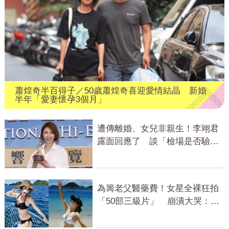
蕭煌奇半百得子／50歲蕭煌奇喜迎愛情結晶 新婚
半年「愛妻懷孕3個月」
遭傳離婚、女兒非親生！李翊君
露面回應了 談「檢場是否驗
DNA」反應曝
為籌老父醫藥費！女星全裸狂拍
「50部三級片」 崩潰大哭：沒
靈魂了