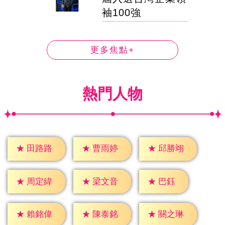
袖100強
更多焦點+
熱門人物
★
田路路
★
曹雨婷
★
邱勝翊
★
巴鈺
★
周定緯
★
梁文音
★
賴銘偉
★
陳泰銘
★
關之琳