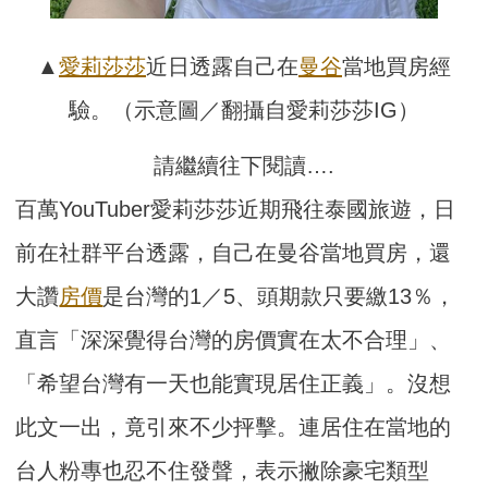
▲
愛莉莎莎
近日透露自己在
曼谷
當地買房經
驗。（示意圖／翻攝自愛莉莎莎IG）
請繼續往下閱讀….
百萬YouTuber愛莉莎莎近期飛往泰國旅遊，日
前在社群平台透露，自己在曼谷當地買房，還
大讚
房價
是台灣的1／5、頭期款只要繳13％，
直言「深深覺得台灣的房價實在太不合理」、
「希望台灣有一天也能實現居住正義」。沒想
此文一出，竟引來不少抨擊。連居住在當地的
台人粉專也忍不住發聲，表示撇除豪宅類型