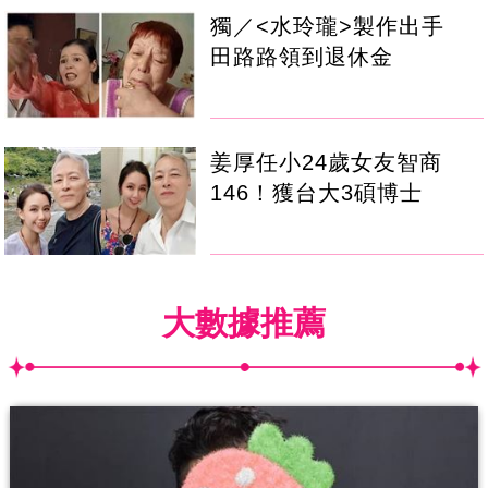
獨／<水玲瓏>製作出手
田路路領到退休金
姜厚任小24歲女友智商
146！獲台大3碩博士
大數據推薦