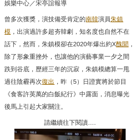
娛樂中心／宋亭誼報導
曾多次獲獎，演技備受肯定的
南韓
演員
朱鎮
模
，出演過許多超夯韓劇，知名度也自然不在
話下，然而，朱鎮模卻在2020年爆出約X
醜聞
，
除了形象重挫外，也讓他的演藝事業一夕之間
跌到谷底，歷經三年的沉寂，朱鎮模總算一甩
過往陰霾再次
復出
，昨（5）日證實將於節目
《食客許英萬的白飯紀行》中露面，消息曝光
後馬上引起大家關注。
請繼續往下閱讀….