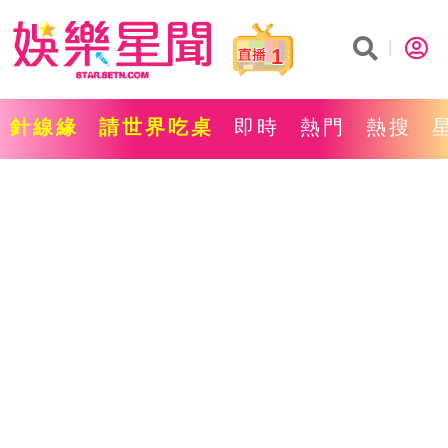
1
針線緣
請世界吃桌
即時
熱門
熱搜