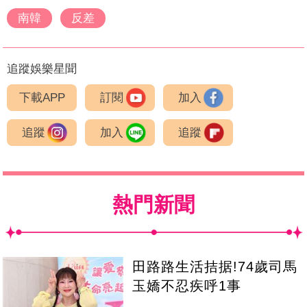
南韓
反差
追蹤娛樂星聞
下載APP
訂閱
加入
追蹤
加入
追蹤
熱門新聞
田路路生活拮据!74歲司馬
玉嬌不忍疾呼1事