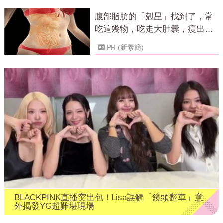
腹部脂肪的「剋星」找到了，常
吃這幾物，吃走大肚囊，瘦出小
蠻腰
PR (新素簡)
BLACKPINK直播突出包！Lisa誤觸「鏡頭翻車」意
外揭發YG超難堪現場