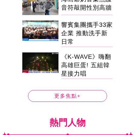
音符敲開性別高牆
響賓集團攜手33家
企業 推動洗手新
日常
《K-WAVE》嗨翻
高雄巨蛋! 五組韓
星接力唱
更多焦點+
熱門人物