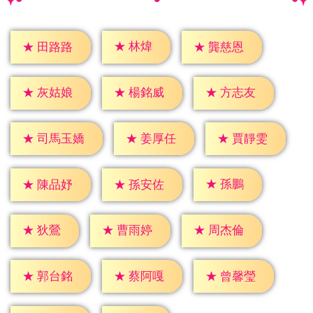
★
林煒
★
田路路
★
龔慈恩
★
灰姑娘
★
楊銘威
★
方志友
★
姜厚任
★
賈靜雯
★
司馬玉嬌
★
孫鵬
★
陳品妤
★
孫安佐
★
狄鶯
★
曹雨婷
★
周杰倫
★
郭台銘
★
蔡阿嘎
★
曾馨瑩