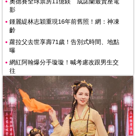
奧德賽全球票房11億鎂 成諾蘭最賣座電
影
鍾麗緹林志穎重現16年前舊照！網：神凍
齡
蘿拉父去世享壽71歲！告別式時間、地點
曝
網紅阿翰爆分手璇璇！喊考慮改跟男生交
往