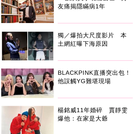
友痛揭隱瞞病1年
獨／爆拍大尺度影片 本
土網紅曝下海原因
BLACKPINK直播突出包！
他誤觸YG難堪現場
楊銘威11年婚碎 賈靜雯
爆他：在家是大爺