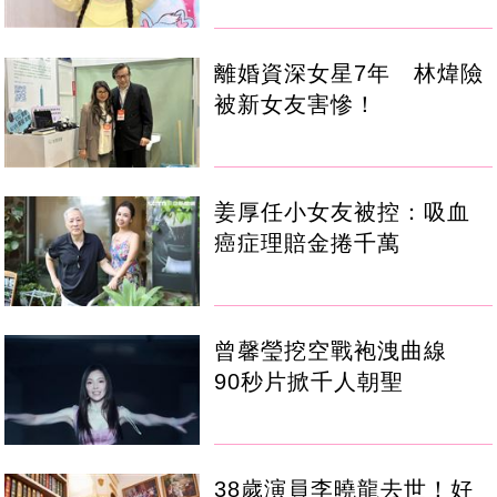
離婚資深女星7年 林煒險
被新女友害慘！
姜厚任小女友被控：吸血
癌症理賠金捲千萬
曾馨瑩挖空戰袍洩曲線
90秒片掀千人朝聖
38歲演員李曉龍去世！好