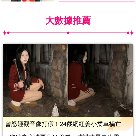
大數據推薦
曾怒砸觀音像打假！24歲網紅姜小柔車禍亡