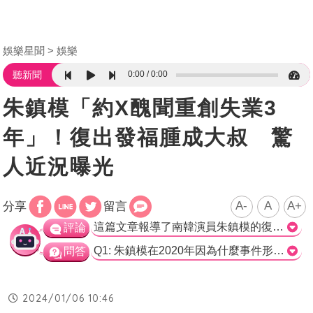
娛樂星聞
娛樂
0:00
0:00
聽新聞
朱鎮模「約X醜聞重創失業3
年」！復出發福腫成大叔 驚
人近況曝光
A-
A
A+
分享
留言
這篇文章報導了南韓演員朱鎮模的復出消息，他曾因被指涉及約X醜聞而引起巨大風波，陷入三年的低迷期。不過，朱鎮模現在將在節目《食客許英萬的白飯紀行》中露面，這也是他五年來的首次出現。根據報導和影片片段可以看出，他將分享這幾年的故事，并表達對妻子的感謝之情。一些觀眾對他的復出表示期待，但也有人注意到他似乎有些發福。 文章以客觀的角度介紹了朱鎮模的復出情況，報導了他遭受的風波以及近期的動向。值得肯定的是，朱鎮模能夠恢復演藝事業並重返螢光幕前，對他來說是一個很大的挑戰。他將在節目中分享這幾年的經歷，這將對他的形象和事業產生很大的影響。 另外，文章也提到了有些觀眾關注朱鎮模的發福情況。作為一位演員，外貌在某種程度上是他個人形象的一部分。然而，對於一個三年多未亮相的演員來說，可能有一些身材或外貌上的改變是正常的。重要的是他在節目中的表現和故事，而不是他的外貌。 總之，朱鎮模的復出消息引起了人們的關注，這次參加《食客許英萬的白飯紀行》節目將是他重返演藝圈的重要一步。對於觀眾來說，期待他能夠展現出自己的實力和魅力，用作品說話。>
評論
Q1: 朱鎮模在2020年因為什麼事件形象遭受重創？ A) 約會醜聞 B) 經濟詐騙案 C) 藥物濫用 D) 酒醉鬧事 正確答案：A) 約會醜聞 Q2: 朱鎮模在何時確定以節目《食客許英萬的白飯紀行》回歸演藝圈？ A) 2020年 B) 2019年 C) 2018年 D) 2017年 正確答案：A) 2020年 Q3: 朱鎮模在回歸演藝圈的節目中，將會做什麼事情？ A) 分享這幾年的故事 B) 公開揭露圈中黑幕 C) 批評同行演員 D) 宣傳自己的新電影 正確答案：A) 分享這幾年的故事
問答
2024/01/06 10:46