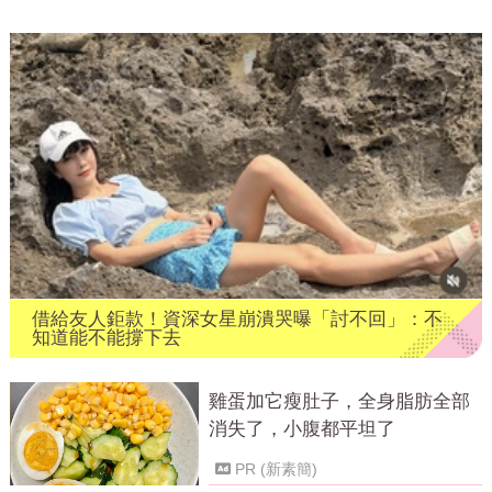
借給友人鉅款！資深女星崩潰哭曝「討不回」：不
知道能不能撐下去
雞蛋加它瘦肚子，全身脂肪全部
消失了，小腹都平坦了
PR (新素簡)