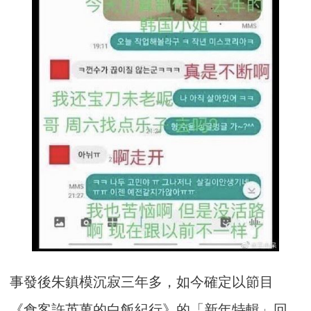
事發後朱鎮模沉寂三年多，如今確定以節目
《食客許英萬的白飯紀行》的「新年特輯」回