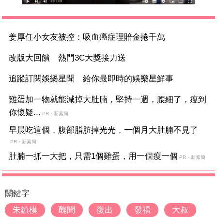
姜厚任小女友被控：吸血癌症理賠金捲千萬
改版大回饋 熱門3C大獎接力送
追蹤訂閱娛樂星聞 給你最即時的娛樂星鮮事
雞蛋加一物就能減掉大肚腩，堅持一週，腰細了，瘦到
你懷疑...
PR・新素簡
早晨吃這個，腹部脂肪掉光光，一個月大肚腩不見了
PR・新素簡
肚腩一抓一大把，只需1個雞蛋，用一個瘦一個
PR・新素簡
關鍵字
朱鎮模
醜聞
復出
發福
大叔