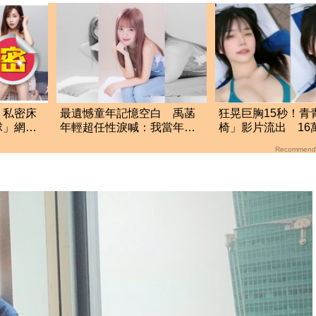
！私密床
最遺憾童年記憶空白 禹菡
狂晃巨胸15秒！青
球」網暴
年輕超任性淚喊：我當年真
椅」影片流出 16
的好不懂事
光
Recommend