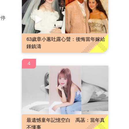
會停
63歲章小蕙吐露心聲：後悔當年嫁給
鍾鎮濤
4
最遺憾童年記憶空白 禹菡：當年真
不懂事