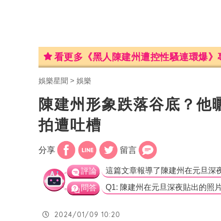
看更多《黑人陳建州遭控性騷連環爆》
娛樂星聞
娛樂
陳建州形象跌落谷底？他
拍遭吐槽
分享
留言
評論
問答
2024/01/09 10:20