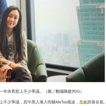
一年依舊惹上不少爭議。（圖／翻攝陳建州IG）
不少爭議，其中黑人捲入性騷MeToo風波，
形象
跌落谷底