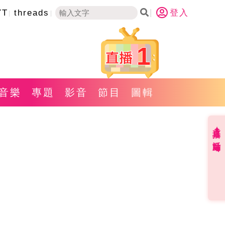
YT
threads
登入
1
音樂
專題
影音
節目
圖輯
直播✦活動