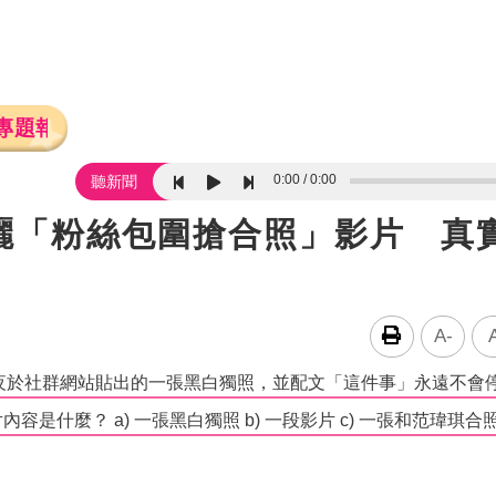
專題報導
0:00
0:00
聽新聞
曬「粉絲包圍搶合照」影片 真
A-