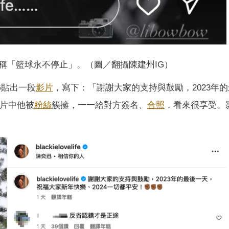
稱「籃球永不停止」。（圖／翻攝陳建州IG）
G貼出一段
影片
，寫下：「謝謝大家的支持與鼓勵，2023年
影片中他被
粉絲
簇擁，一一給對方簽名、
合照
，看來很享受。