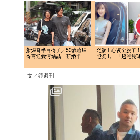
蕭煌奇半百得子／50歲蕭煌
兇版王心凌全脫了
奇喜迎愛情結晶 新婚半年
照流出 「超兇雙
「愛妻懷孕3個月」
動噴血
文／鏡週刊