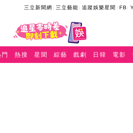
三立新聞網
三立藝能
追蹤娛樂星聞
FB
熱門
熱搜
星聞
綜藝
戲劇
日韓
電影