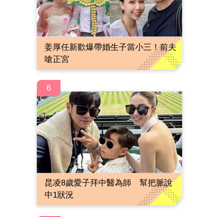
姜厚任新歡爆帶婚生子當小三！前夫
嗆正宮
6
昆凌8歲愛子拜中醫為師 幫把脈說
中1狀況