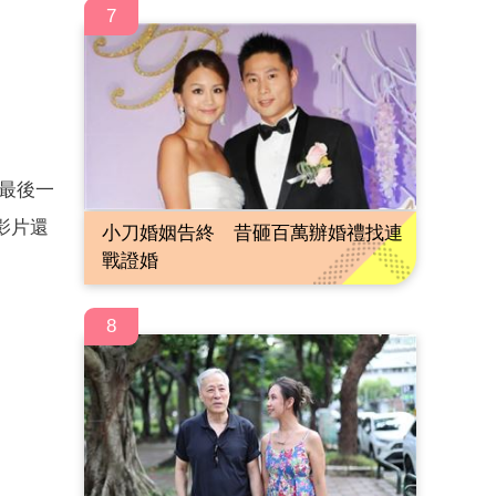
7
的最後一
影片還
小刀婚姻告終 昔砸百萬辦婚禮找連
戰證婚
8