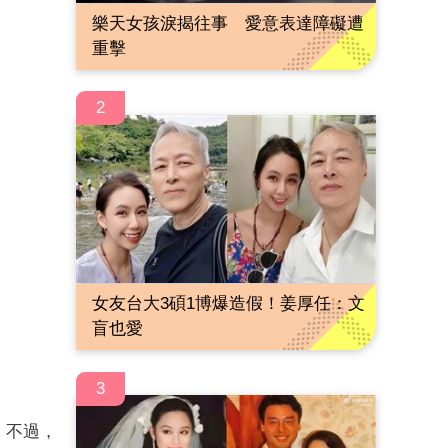
樂天女孩淚揭往事 愛意表達障礙遭
重擊
2
女友台大3碩1博爆造假！姜厚任：文
盲也愛
3
。不過，