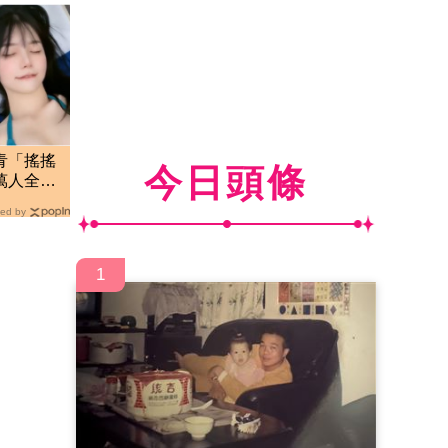
青「搖搖
今日頭條
萬人全看
ed by
1