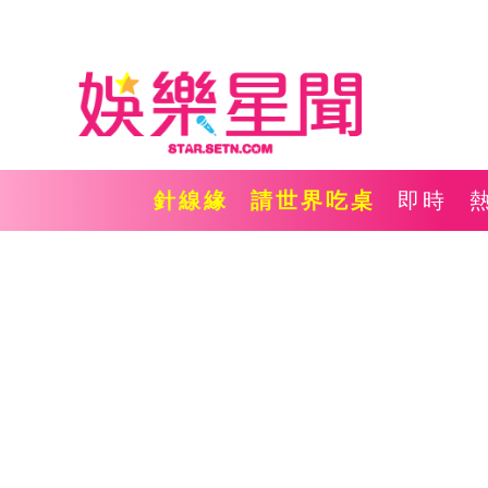
針線緣
請世界吃桌
即時