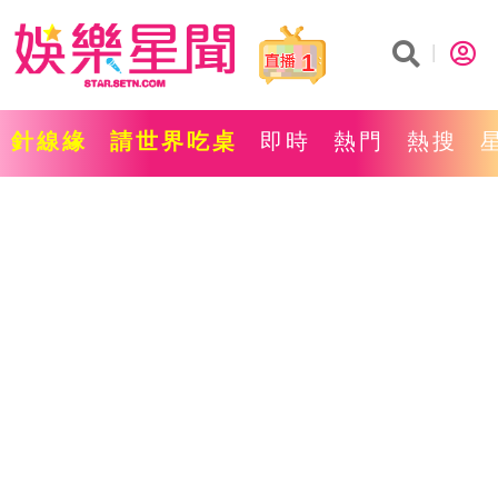
1
針線緣
請世界吃桌
即時
熱門
熱搜