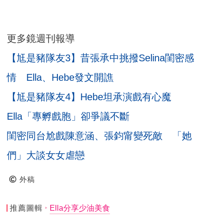
更多鏡週刊報導
【尪是豬隊友3】昔張承中挑撥Selina閨密感
情 Ella、Hebe發文開譙
【尪是豬隊友4】Hebe坦承演戲有心魔
Ella「專孵戲胞」卻爭議不斷
閨密同台尬戲陳意涵、張鈞甯變死敵 「她
們」大談女女虐戀
外稿
推薦圖輯
Ella分享少油美食