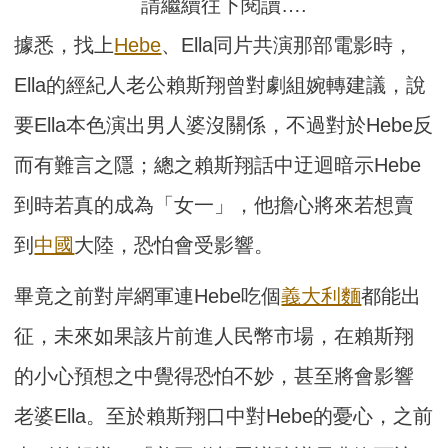
請繼續往下閱讀….
據悉，找上
Hebe
、Ella同片共演那部電影時，
Ella的經紀人老公賴斯翔曾對劇組婉轉建議，說
要Ella本色演出男人婆沒關係，不過對於Hebe反
而有難言之隱；總之賴斯翔話中迂迴暗示Hebe
到時若真的成為「女一」，他擔心將來若想賣
到
中國
大陸，恐怕會受影響。
畢竟之前對岸網軍連Hebe吃個
義大利麵
都能出
征，未來如果該片前進人民幣市場，在賴斯翔
的小心預想之中覺得恐怕不妙，甚至將會影響
老婆Ella。至於賴斯翔口中對Hebe的憂心，之前