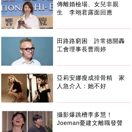
傳離婚檢場、女兒非親
生 李翊君露面回應
田路路窮困 許常德開轟
工會理事長曹雨婷
亞莉安娜瘦成排骨精 家
人急介入：她不好
攝影爆跳槽李多慧！
Joeman憂建文離職發聲