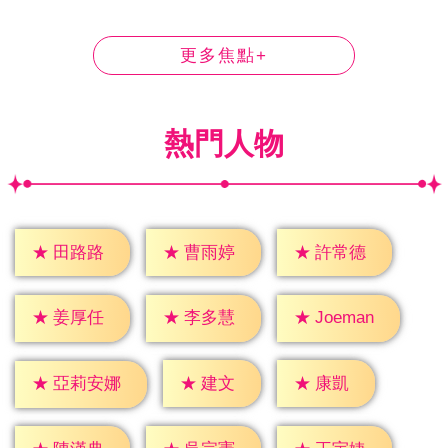
更多焦點+
熱門人物
★
田路路
★
曹雨婷
★
許常德
★
姜厚任
★
李多慧
★
Joeman
★
建文
★
康凱
★
亞莉安娜