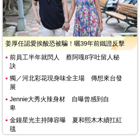
姜厚任認愛挨酸恐被騙！曬39年前鐵證反擊
前員工半年就閃人 蔡阿嘎8字吐留人秘
訣
獨／河北彩花現身味全主場 傳想來台發
展
Jennie大秀火辣身材 自曝曾感到自
卑
金鐘星光主持陣容曝 夏和熙木木續扛紅
毯