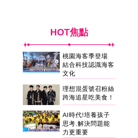
HOT焦點
桃園海客季登場
結合科技認識海客
文化
理想混蛋號召粉絲
跨海追星吃美食！
AI時代!培養孩子
思考.解決問題能
力更重要