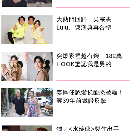
大熱門回歸 吳宗憲
Lulu、陳漢典再合體
突爆家裡超有錢 182萬
HOOK驚認我是男的
姜厚任認愛挨酸恐被騙！
曬39年前鐵證反擊
獨／<水玲瓏>製作出手