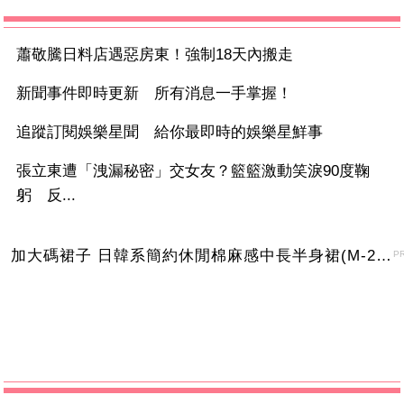
蕭敬騰日料店遇惡房東！強制18天內搬走
新聞事件即時更新 所有消息一手掌握！
追蹤訂閱娛樂星聞 給你最即時的娛樂星鮮事
張立東遭「洩漏秘密」交女友？籃籃激動笑淚90度鞠
躬 反...
加大碼裙子 日韓系簡約休閒棉麻感中長半身裙(M-2XL)【XMS54038】＊艾美時尚(現+預)
P