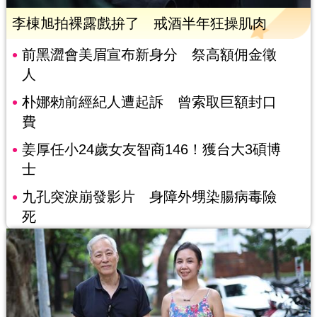
李棟旭拍裸露戲拚了 戒酒半年狂操肌肉
前黑澀會美眉宣布新身分 祭高額佣金徵
人
朴娜勑前經紀人遭起訴 曾索取巨額封口
費
姜厚任小24歲女友智商146！獲台大3碩博
士
九孔突淚崩發影片 身障外甥染腸病毒險
死