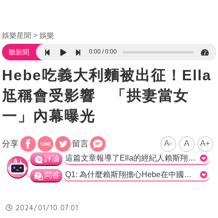
娛樂星聞
娛樂
0:00
0:00
聽新聞
Hebe吃義大利麵被出征！Ella
尪稱會受影響 「拱妻當女
一」內幕曝光
A-
A
A+
分享
留言
這篇文章報導了Ella的經紀人賴斯翔對於她和Hebe共同演出的電影的看法。賴斯翔似乎擔心Hebe的形象可能會受到中國大陸網民的影響，對於將來在中國大陸的市場銷售可能帶來負面的影響。文章提到了之前因Hebe在Instagram分享吃義大利麵的照片而遭到中國大陸網軍的指控，結果被認為是辱華行為。儘管文章也提到Hebe在對岸的事業並未受到太大影響，然而賴斯翔卻在背後使用這一事件來挑撥Ella和Hebe的關係。整體上，這篇文章報導了一個娛樂圈的小道消息，但其中也反映了中國大陸網民的敏感性和對於「辱華」行為的憂慮。>
評論
Q1: 為什麼賴斯翔擔心Hebe在中國大陸市場的發展？ A) 因為Hebe在IG限時動態中吃義大利麵的照片引發中國網軍出征，被認為是辱華事件。 B) 因為Hebe在中國大陸市場有很多粉絲，賣不好會受到批評。 C) 因為裴洛西是義大利裔，Hebe吃義大利麵被認為是辱華事件。 正確答案: A) 因為Hebe在IG限時動態中吃義大利麵的照片引發中國網軍出征，被認為是辱華事件。 Q2: 賴斯翔的建議對象是誰？ A) Hebe B) Ella C) 裴洛西 正確答案: A) Hebe Q3: 根據報導，Hebe在對岸的事業受到「義麵事件」的影響嗎？ A) 是，使得她在中國大陸市場的發展受到損害。 B) 否，她在當時冷處理，沒讓風暴持續擴大。 C) 無法確定，報導中並未提及該事件對她的影響。 正確答案: B) 否，她在當時冷處理，沒讓風暴持續擴大。
問答
2024/01/10 07:01