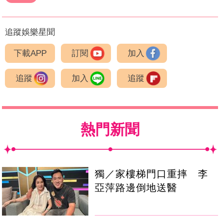
追蹤娛樂星聞
下載APP
訂閱
加入
追蹤
加入
追蹤
熱門新聞
獨／家樓梯門口重摔 李
亞萍路邊倒地送醫