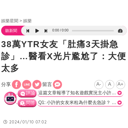
娛樂星聞
娛樂
0:00
0:00
聽新聞
38萬YTR女友「肚痛3天掛急
診」…醫看X光片尷尬了：大便
太多
A-
A
A+
分享
留言
這篇文章報導了知名遊戲實況主小許的女友米粒因肚子痛而被送往急診的故事。小許先以為米粒可能懷孕，但經過檢查後發現是因為大便太多導致肚子痛。這個故事引起了一些網友的回應和共鳴。 這篇文章使用輕鬆的口吻來報導這個故事，以幽默的方式描述了小許和米粒在醫院的經歷。這種報導風格讓讀者在閱讀過程中感到輕鬆愉快，有趣的經歷也引起了許多網友的討論。 這個故事也提醒了我們，有時候身體不適可能是因為一些意想不到的原因，而非嚴重的健康問題。不過，我們也應該意識到，經常出現肚子痛等症狀可能是身體有問題的警訊，應該及時就醫檢查。 此外，我們也應該避免將此類私人經歷當成笑料，儘管這篇文章可能是以幽默的方式報導，但是對於個人的健康狀況應該保持尊重和正確的態度。網友的回應中，有些人將這種經歷與自身或他人的經歷做比較，這樣的討論並不恰當，我們應該尊重每個人的隱私。 總的來說，這篇文章通過輕鬆幽默的方式報導了小許和米粒在醫院的趣事，吸引了許多網友的討論。作為讀者，我們應該適度保持對這類報導的娛樂性，同時要尊重每個人的隱私和身體健康。>
評論
Q1: 小許的女友米粒為什麼去急診？ a) 有喜了 b) 肚子痛 c) 受傷了 正確解答: b) 肚子痛 Q2: 醫生起初認為米粒可能是什麼原因造成肚子痛？ a) 急性婦科疾病 b) 腸胃炎 c) 懷孕 正確解答: c) 懷孕 Q3: 米粒的肚子痛原因最終是什麼？ a) 懷孕 b) 宿便 c) 腸胃炎 正確解答: b) 宿便
問答
2024/01/10 07:02