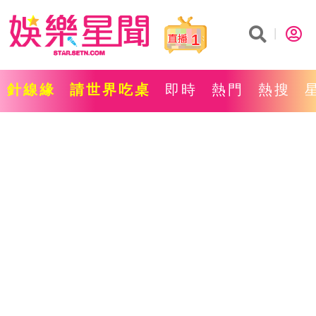
1
針線緣
請世界吃桌
即時
熱門
熱搜