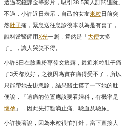
透過花錢課金等影片，吸引38.5萬人訂閱追蹤。
不過，小許近日表示，自己的女友
米粒
日前突
然
肚子
痛，緊急送往急診後本以為是有喜了，
誰料當醫師用
X光
一照，竟然是「
大便
太多
了」，讓人哭笑不得。
小許8日在臉書粉專發文透露，最近米粒肚子痛
了3天都沒好，之後因為實在痛得受不了，所以
只能帶她去掛急診，結果醫生摸了一下她的肚
便說，「這痛的位置應該要看婦科，有機率是
懷孕
」，因此先打點滴止痛、驗血及驗尿。
小許接著說，因為米粒很怕打針，當下直接大