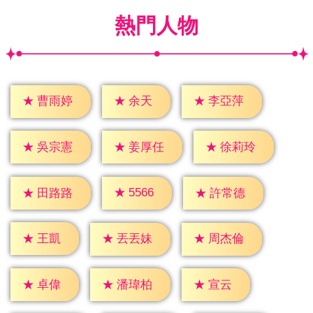
熱門人物
★
余天
★
曹雨婷
★
李亞萍
★
吳宗憲
★
姜厚任
★
徐莉玲
★
5566
★
田路路
★
許常德
★
王凱
★
丟丟妹
★
周杰倫
★
卓偉
★
宣云
★
潘瑋柏