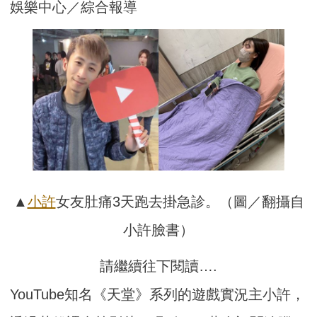
娛樂中心／綜合報導
▲
小許
女友肚痛3天跑去掛急診。（圖／翻攝自
小許臉書）
請繼續往下閱讀….
YouTube知名《天堂》系列的遊戲實況主小許，