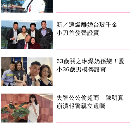
新／遭爆離婚台玻千金
小刀首發聲證實
63歲關之琳爆奶孫戀！愛
小36歲男模傳證實
失智公公偷超商 陳明真
崩潰報警親立遺囑