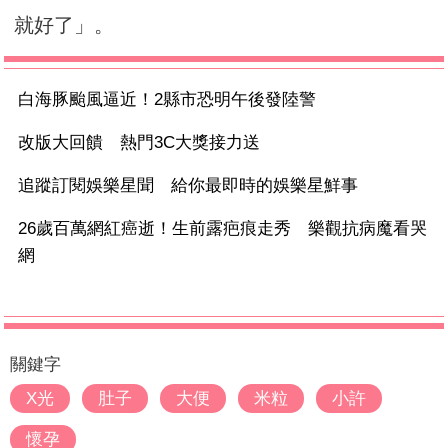
就好了」。
白海豚颱風逼近！2縣市恐明午後發陸警
改版大回饋 熱門3C大獎接力送
追蹤訂閱娛樂星聞 給你最即時的娛樂星鮮事
26歲百萬網紅癌逝！生前露疤痕走秀 樂觀抗病魔看哭
網
關鍵字
X光
肚子
大便
米粒
小許
懷孕