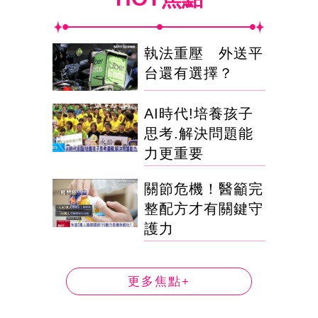
執法重壓 外送平
台還有選擇？
AI時代!培養孩子
思考.解決問題能
力更重要
關節危機！醫籲完
整配方才有關鍵守
護力
更多焦點+