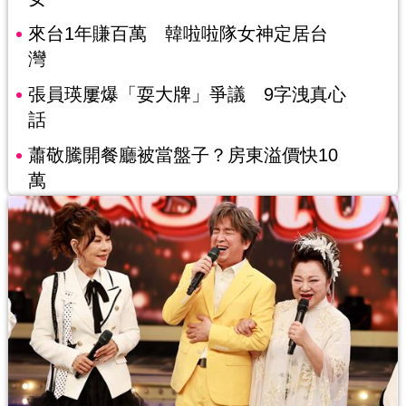
來台1年賺百萬 韓啦啦隊女神定居台
灣
張員瑛屢爆「耍大牌」爭議 9字洩真心
話
蕭敬騰開餐廳被當盤子？房東溢價快10
萬