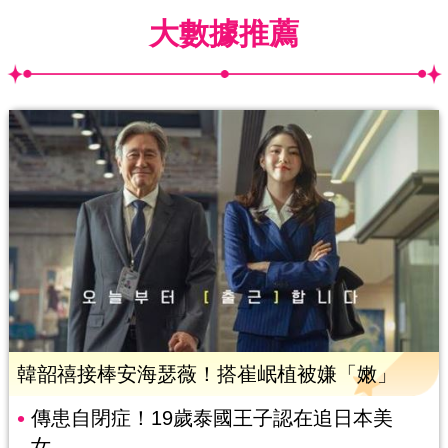
大數據推薦
韓韶禧接棒安海瑟薇！搭崔岷植被嫌「嫩」
傳患自閉症！19歲泰國王子認在追日本美
女