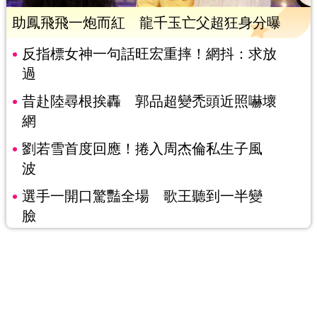
助鳳飛飛一炮而紅 龍千玉亡父超狂身分曝
反指標女神一句話旺宏重摔！網抖：求放
過
昔赴陸尋根挨轟 郭品超變禿頭近照嚇壞
網
劉若雪首度回應！捲入周杰倫私生子風
波
選手一開口驚豔全場 歌王聽到一半變
臉