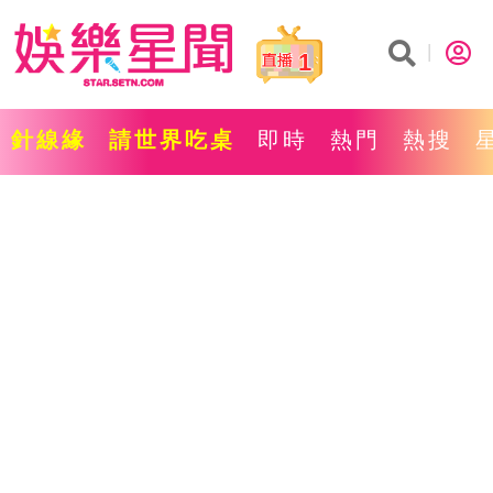
1
針線緣
請世界吃桌
即時
熱門
熱搜