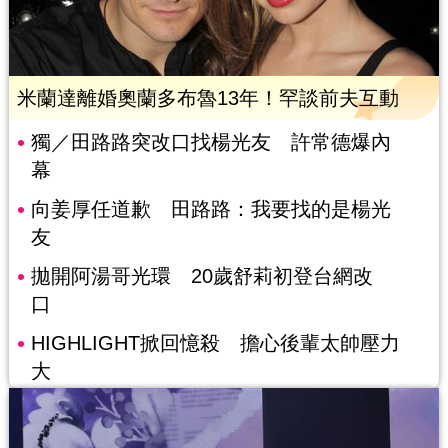
米蘭達離婚奧蘭多布魯13年！罕談前夫互動
獨／田路路突改口找楊光友 許常德爆內
幕
向姜厚任道歉 田路路：我要找的是楊光
友
拋開阿湯哥光環 20歲舒莉初登台網改
口
HIGHLIGHT掀回憶殺 擔心後輩太帥壓力
大