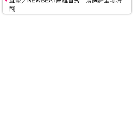
直擊／NEWBEAT高雄首秀 震胸舞全場嗨
翻