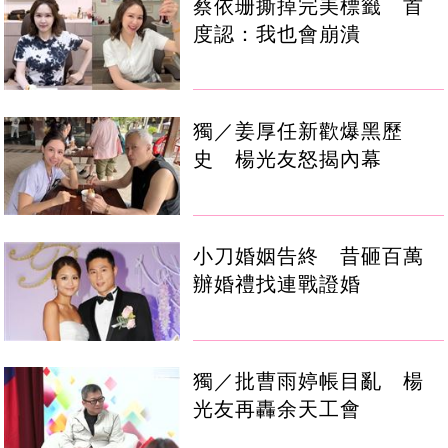
蔡依珊撕掉完美標籤 首
度認：我也會崩潰
獨／姜厚任新歡爆黑歷
史 楊光友怒揭內幕
小刀婚姻告終 昔砸百萬
辦婚禮找連戰證婚
獨／批曹雨婷帳目亂 楊
光友再轟余天工會