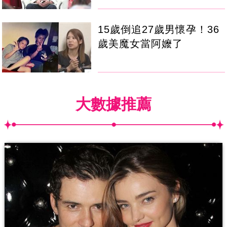
15歲倒追27歲男懷孕！36
歲美魔女當阿嬤了
大數據推薦