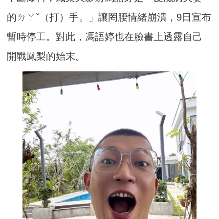
的ㄉㄚˇ（打）手。」讓罔腰情緒崩潰，9日宣布
暫時停工。對此，馮語婷也在臉書上透露自己
開戰鳳梨的始末。