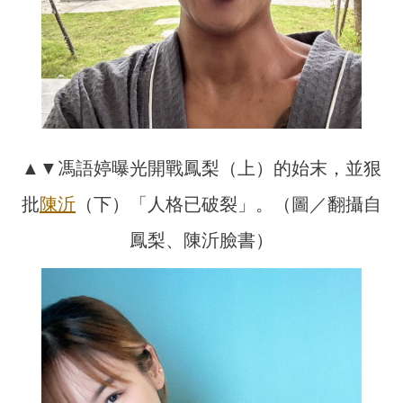
▲▼馮語婷曝光開戰鳳梨（上）的始末，並狠
批
陳沂
（下）「人格已破裂」。（圖／翻攝自
鳳梨、陳沂臉書）