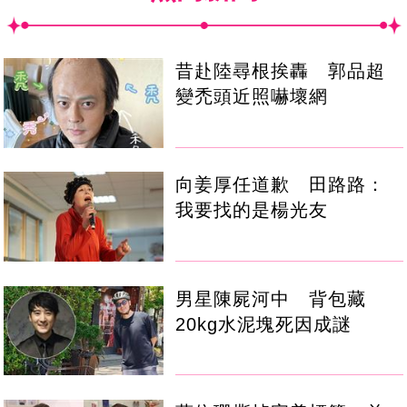
昔赴陸尋根挨轟 郭品超
變禿頭近照嚇壞網
向姜厚任道歉 田路路：
我要找的是楊光友
男星陳屍河中 背包藏
20kg水泥塊死因成謎