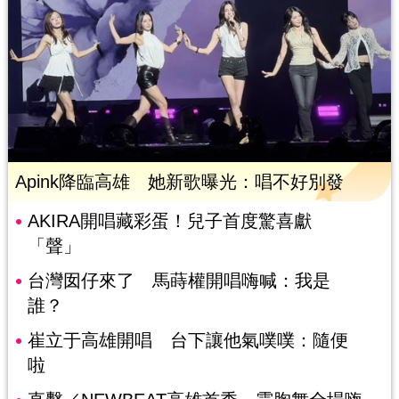
Apink降臨高雄 她新歌曝光：唱不好別發
AKIRA開唱藏彩蛋！兒子首度驚喜獻
「聲」
台灣囡仔來了 馬蒔權開唱嗨喊：我是
誰？
崔立于高雄開唱 台下讓他氣噗噗：隨便
啦