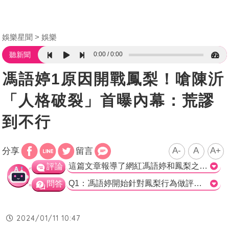
娛樂星聞
娛樂
0:00
0:00
聽新聞
馮語婷1原因開戰鳳梨！嗆陳沂
「人格破裂」首曝內幕：荒謬
到不行
A-
A
A+
分享
留言
這篇文章報導了網紅馮語婷和鳳梨之間的爭議以及她們之間的糾紛。根據文章的描述，雙方都向對方互相扔擲指責，而這場風波吸引了不少網友的關注和討論。 文章中提到，馮語婷表示她開戰鳳梨是因為鳳梨在直播中不斷罵髒話，影響了社會風氣。她表示自己希望能做些事情來制止這樣的風氣，所以從去年4月開始對鳳梨的行為進行評論。另外，文章也提到了馮語婷對於和陳沂之間的糾紛的看法，表示她拿出了一些證據來打臉陳沂，但陳沂則否定了這些證據的存在。馮語婷還質疑了陳沂和鳳梨是否聯手對付她，並稱陳沂的人格和尊嚴已經破裂。 從這篇文章中可以看出這場爭議的雙方都在互相指責、互相攻擊。這樣的情況可能會給網友造成混淆，因為雙方都提供了不同的說法和證據。這也給人一種雙方都有背後幕後指使者的感覺，而這樣的情況也會持續埋下疑問和爭議的種子。 網路上的爭議難免存在，但在報導時，應該儘量客觀公正地呈現事實，以確保讀者能夠了解事件的真相。不過，這篇文章並未提供足夠的事實來支持或反駁任何一方的觀點。希望未來的報導能夠更加細緻地探討事實細節，以幫助讀者做出自己的判斷。>
評論
Q1：馮語婷開始針對鳳梨行為做評論的原因是什麼？ A. 鳳梨涉及詐欺、吸毒和逼女子墮胎等爭議 B. 鳳梨在直播時不斷罵髒話，影響社會風氣 C. 鳳梨質疑馮語婷是「愛滋病夫妻的ㄉㄚˇ（打）手」 正確答案：B. 鳳梨在直播時不斷罵髒話，影響社會風氣 Q2：馮語婷提到自己拿出證據實錘陳沂的結果是什麼？ A. 陳沂的業配被影響、真相被揭穿、誠信被質疑 B. 陳沂大言不慚，說全部都沒證據、都是造謠 C. 陳沂跟鳳梨聯手是黑白通吃 正確答案：A. 陳沂的業配被影響、真相被揭穿、誠信被質疑 Q3：馮語婷在這篇貼文中強調了什麼？ A. 她和鳳梨是黑道囉 B. 她是女生 C. 她開戰鳳梨的始末 正確答案：B. 她是女生
問答
2024/01/11 10:47