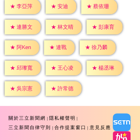
★
安迪
★
李亞萍
★
蔡依珊
★
連勝文
★
林文晴
★
彭康育
★
連戰
★
阿Ken
★
徐乃麟
★
邱瓈寬
★
王心凌
★
楊丞琳
★
吳宗憲
★
許常德
關於三立新聞網
隱私權聲明
三立新聞自律守則
合作提案窗口
意見反應