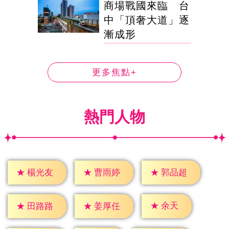
商場戰國來臨 台
中「頂奢大道」逐
漸成形
更多焦點+
熱門人物
★
楊光友
★
曹雨婷
★
郭品超
★
余天
★
田路路
★
姜厚任