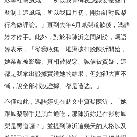
影響社會風氣，「所以我覺得我應該要做些什
麼制止這風氣，所以我四月初，開始針對鳳梨
行為做評論。」直到去年4月鳳梨道歉後，馮語
婷才停手。此外，對於和陳沂之間糾紛，馮語
婷表示，「從我收集一堆證據打臉陳沂開始，
她業配被影響、真相被揭穿、誠信被質疑，這
都是我拿出證據實錘她的結果，但她卻大言不
慚，說全部都沒證據、都是造謠。」
不僅如此，馮語婷更在貼文中質疑陳沂，「她
跟鳳梨聯手是黑白通吃，那陳沂妳是在影射鳳
梨是黑道囉？」並提到陳沂這幾天的人格以及