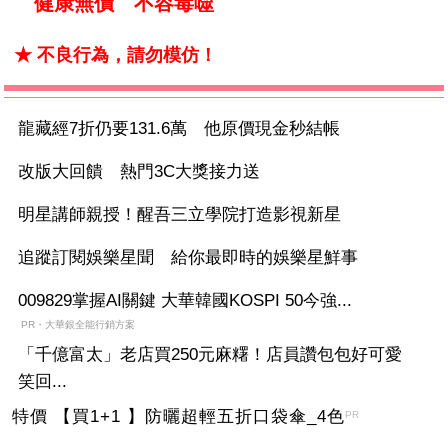
健康無價 不容毒噬
★ 不良行為，請勿模仿！
龍藏經7折仍要131.6萬 他原價現金秒結帳
改版大回饋 熱門3C大獎接力送
明星講師親授！醒吾三立學院打造影視新星
追蹤訂閱娛樂星聞 給你最即時的娛樂星鮮事
009829掌握AI關鍵 大華韓國KOSPI 50今強...
PR・大華銀全能行銷方案
「千億富太」老店買250元麻糬！店員讚包包好可愛
笑回...
特價 【買1+1 】防曬超輕五折口袋傘_4色
PR