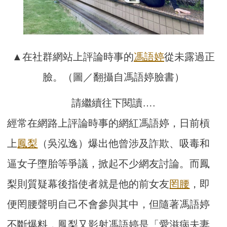
▲在社群網站上評論時事的
馮語婷
從未露過正
臉。（圖／翻攝自馮語婷臉書）
請繼續往下閱讀….
經常在網路上評論時事的網紅馮語婷，日前槓
上
鳳梨
（吳泓逸）爆出他曾涉及詐欺、吸毒和
逼女子墮胎等爭議，掀起不少網友討論。而鳳
梨則質疑幕後指使者就是他的前女友
罔腰
，即
便罔腰聲明自己不會參與其中，但隨著馮語婷
不斷爆料，鳳梨又影射馮語婷是「愛滋病夫妻