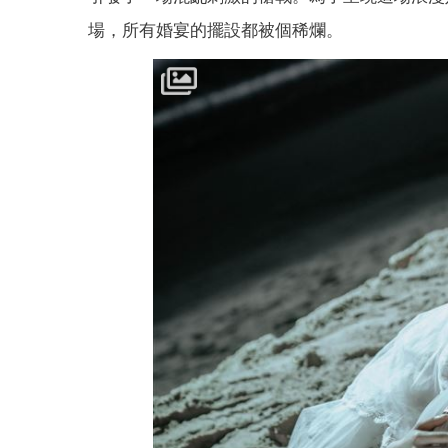
場，所有婚宴的擺設都被個稀爛。