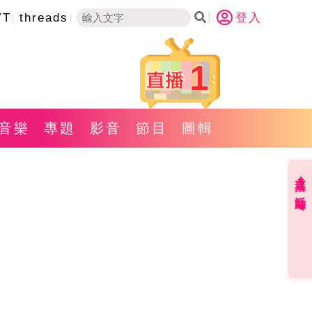
YT
threads
登入
1
音樂
專題
影音
節目
圖輯
直播✦活動