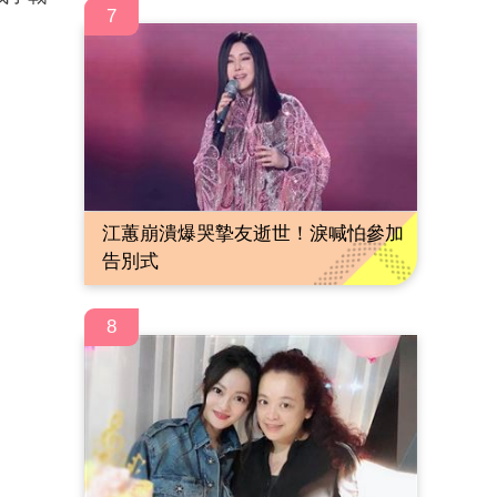
7
江蕙崩潰爆哭摯友逝世！淚喊怕參加
告別式
8