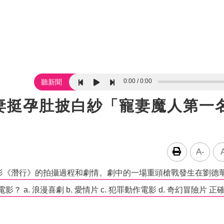
0:00
0:00
聽新聞
妻挺孕肚披白紗「寵妻魔人第一
A-