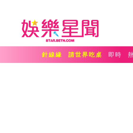
針線緣
請世界吃桌
即時