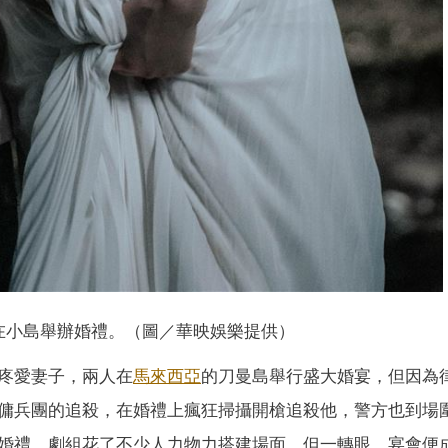
在小島舉辦婚禮。（圖／華映娛樂提供）
疼愛妻子，兩人在
馬來西亞
的刀曼島舉行盛大婚宴，但因為
傭兵團的追殺，在婚禮上瘋狂掃攝開槍追殺他，警方也到場
婚禮，劇組花了不少人力物力搭建場面，但一轉眼，宴會便