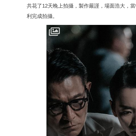
共花了12天晚上拍攝，製作嚴謹，場面浩大，
利完成拍攝。