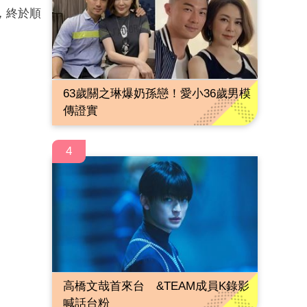
，終於順
63歲關之琳爆奶孫戀！愛小36歲男模
傳證實
4
高橋文哉首來台 &TEAM成員K錄影
喊話台粉