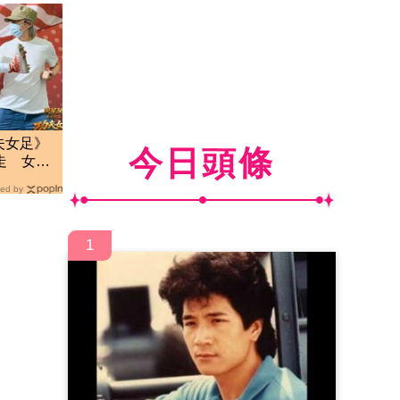
夫女足》
今日頭條
走 女主
入
ed by
1