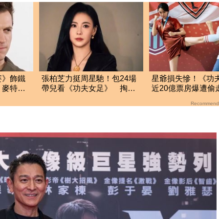
賽》飾鐵
張柏芝力挺周星馳！包24場
星爺損失慘！《功
 麥特戴
帶兒看《功夫女足》 掏老
近20億票房爆遭偷
花眼鏡喊：以防萬一
角衰受波及影響收
Recommend