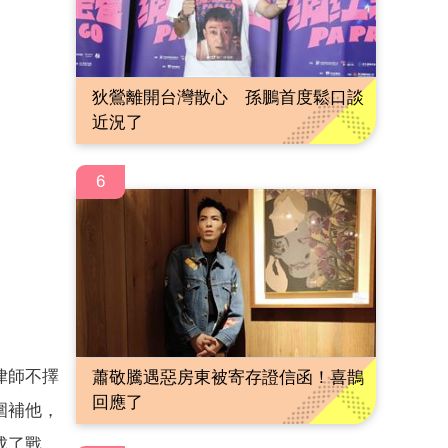
狄鶯離開台灣散心 孫鵬首度鬆口談
近況了
6
律師不擇
蕭敬騰遇惡房東被寄存證信函！喜鵲
回應了
圍補他，
成了戰