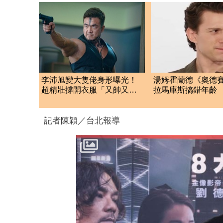
李沛旭變大隻佬身形曝光！
湯姆霍蘭德《奧德
超精壯撐開衣服「又帥又
拉馬庫斯搞錯年齡
man」網驚：沒認出他
蒙一句話讓他慌了
記者陳穎／台北報導