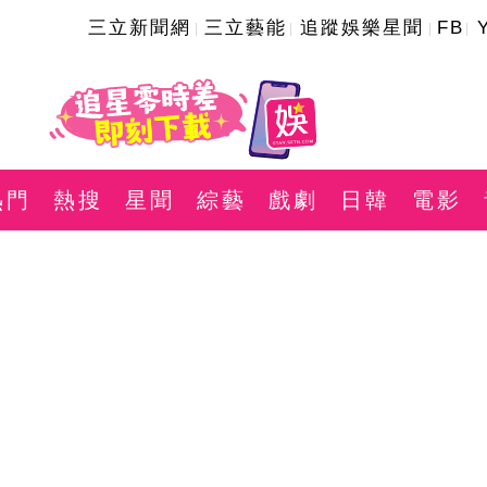
三立新聞網
三立藝能
追蹤娛樂星聞
FB
熱門
熱搜
星聞
綜藝
戲劇
日韓
電影