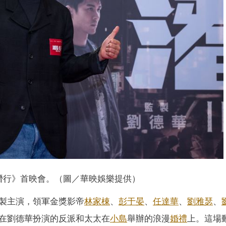
潛行》首映會。（圖／華映娛樂提供）
製主演，領軍金獎影帝
林家棟
、
彭于晏
、
任達華
、
劉雅瑟
、
在劉德華扮演的反派和太太在
小島
舉辦的浪漫
婚禮
上。這場