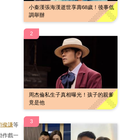
小秦漢張海漢逝世享壽68歲！後事低
調舉辦
2
周杰倫私生子真相曝光！孩子的親爹
竟是他
3
劉俊謙
等
動作戲一