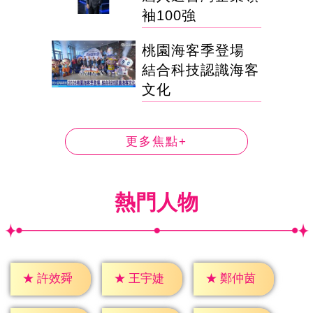
袖100強
桃園海客季登場
結合科技認識海客
文化
更多焦點+
熱門人物
★
許效舜
★
王宇婕
★
鄭仲茵