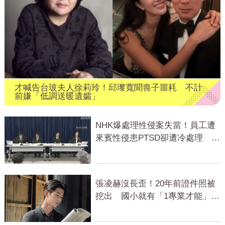
才喊告台玻夫人徐莉玲！邱瓈寬聞喪子噩耗 不計
前嫌「低調送暖遺孀」
NHK爆處理性侵案失當！員工遭
來賓性侵患PTSD卻遭冷處理 會
長出面致歉
張凌赫沒長歪！20年前證件照被
挖出 國小就有「1專業才能」震
撼網