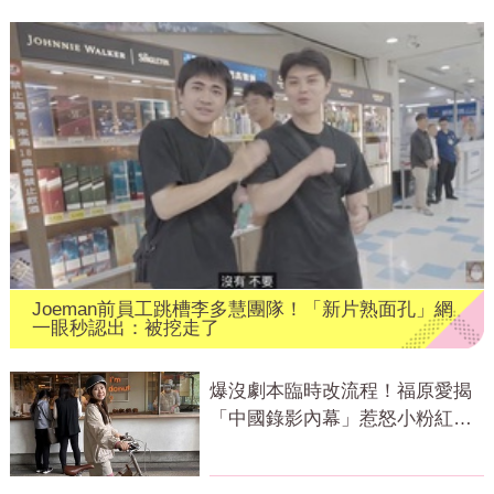
Joeman前員工跳槽李多慧團隊！「新片熟面孔」網
一眼秒認出：被挖走了
爆沒劇本臨時改流程！福原愛揭
「中國錄影內幕」惹怒小粉紅：
忘恩負義