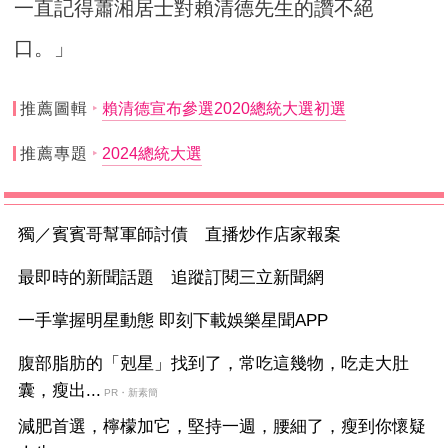
一直記得蕭湘居士對賴清德先生的讚不絕
口。」
推薦圖輯
賴清德宣布參選2020總統大選初選
推薦專題
2024總統大選
獨／賓賓哥幫軍師討債 直播炒作店家報案
最即時的新聞話題 追蹤訂閱三立新聞網
一手掌握明星動態 即刻下載娛樂星聞APP
腹部脂肪的「剋星」找到了，常吃這幾物，吃走大肚
囊，瘦出...
PR・新素簡
減肥首選，檸檬加它，堅持一週，腰細了，瘦到你懷疑