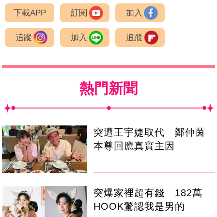
下載APP
訂閱
加入
追蹤
加入
追蹤
熱門新聞
突遭王宇婕取代 鄭仲茵
本尊回應真實主因
突爆家裡超有錢 182萬
HOOK驚認我是男的