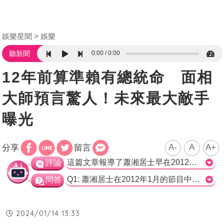
娛樂星聞
娛樂
0:00
0:00
聽新聞
12年前算準賴有總統命 面相
大師預言驚人！未來最大敵手
曝光
A-
A
A+
分享
留言
這篇文章報導了蕭湘居士早在2012年就對賴清德的未來發展做出了準確的預測。他在當時的節目中根據賴清德的面相分析，認為他的相貌好，做人處事有分寸，並且沒有本省外省的觀念，因此看好他未來的仕途。蕭湘居士還預測了民進黨的發展趨勢，指出陳菊、蘇貞昌、謝長廷的時代已經過去，而賴清德將成為民進黨的領導人。 這篇文章提供了一個有趣的背景故事，描述了蕭湘居士當時對賴清德的評價和預測。蕭湘居士的分析並非依據科學方法，而是根據相貌和個人特質的觀察和臆測。然而，值得注意的是，相貌學並不被科學界廣泛接受，其準確性和可靠性有待商榷。 儘管如此，這樣的預測在某種程度上仍然引起了公眾的興趣和關注。許多網友也留言回應，表達了對蕭湘居士對賴清德的讚譽和認同。 然而，我們應該謹慎以待這樣的面相學預測，並不應過度依賴個人觀察和臆測來做出重大決定。政治人物的發展和成功不僅僅取決於外表和個人特質，還受到眾多外部因素的影響。因此，我們應該以更全面和客觀的角度來評估政治人物的能力和適合性。>
評論
Q1: 蕭湘居士在2012年1月的節目中，如何評價賴清德的面相？ A) 比朱立倫更好 B) 輸給朱立倫 C) 勝過吳敦義、郝龍斌、蘇嘉全 正確答案: C) 勝過吳敦義、郝龍斌、蘇嘉全 Q2: 蕭湘居士在《新聞挖挖哇》中對於賴清德的未來發展給出了什麼預測？ A) 賴清德將成為2024總統當選人 B) 賴清德將當選台南市長 C) 賴清德將成為民進黨主席 正確答案: A) 賴清德將成為2024總統當選人 Q3: 蕭湘居士在當時節目中如何評價連勝文的未來發展？ A) 連勝文具有總統命 B) 連勝文後福相不好，發展不會太好 C) 連勝文與賴清德是伯仲之間 正確答案: B) 連勝文後福相不好，發展不會太好
問答
2024/01/14 13:33