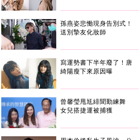
孫燕姿悲慟現身告別式！
送別摯友化妝師
寫運勢書下半年廢了！唐
綺陽瘦下來原因曝
曾馨瑩甩尪緋聞勤練舞
女兒搭捷運被捕獲