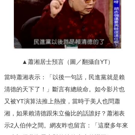
▲蕭湘居士預言（圖／翻攝自YT）
當時蕭湘表示：「以後一句話，民進黨就是賴
清德的天下了！」斷言有總統命。如今影片也
又被YT演算法推上熱搜，當時于美人也問蕭
湘，如果賴清德跟朱立倫比的話誰好？蕭湘表
示2人伯仲之間。網友昨也留言：「這麼多年來