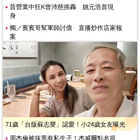
昔營業中狂K曾沛慈挨轟 姚元浩首現
身
獨／賓賓哥幫軍師討債 直播炒作店家報
案
71歲「台版蘇志燮」認愛！小24歲女友曝光
周杰倫被抹黑有私生子！杰威爾點名提