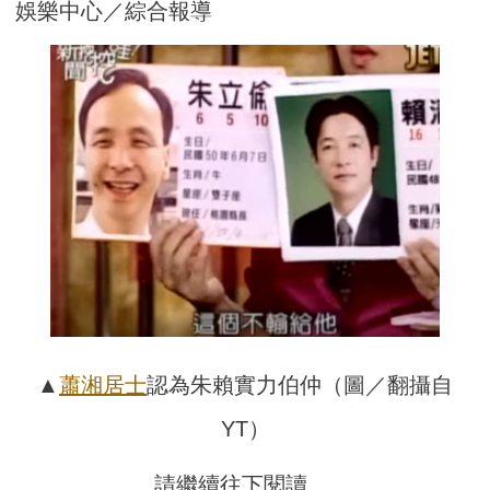
娛樂中心／綜合報導
▲
蕭湘居士
認為朱賴實力伯仲（圖／翻攝自
YT）
請繼續往下閱讀….