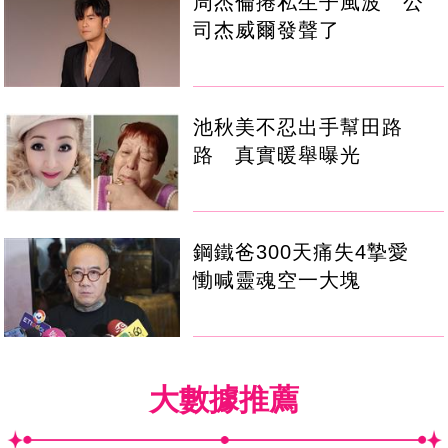
周杰倫捲私生子風波 公
司杰威爾發聲了
池秋美不忍出手幫田路
路 真實暖舉曝光
鋼鐵爸300天痛失4摯愛
慟喊靈魂空一大塊
大數據推薦