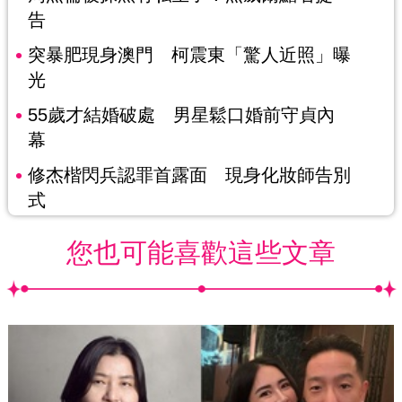
告
突暴肥現身澳門 柯震東「驚人近照」曝
光
55歲才結婚破處 男星鬆口婚前守貞內
幕
修杰楷閃兵認罪首露面 現身化妝師告別
式
您也可能喜歡這些文章