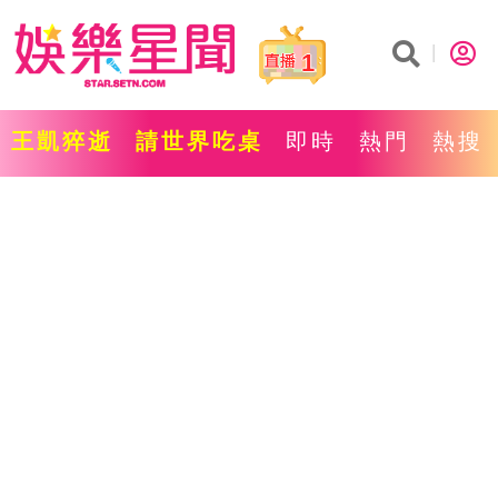
1
王凱猝逝
請世界吃桌
即時
熱門
熱搜