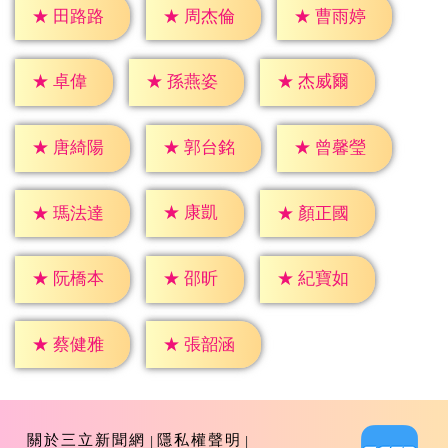
★
田路路
★
周杰倫
★
曹雨婷
★
卓偉
★
孫燕姿
★
杰威爾
★
唐綺陽
★
郭台銘
★
曾馨瑩
★
康凱
★
瑪法達
★
顏正國
★
邵昕
★
阮橋本
★
紀寶如
★
蔡健雅
★
張韶涵
關於三立新聞網
隱私權聲明