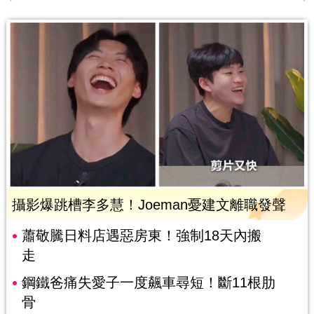
攝影爆跳槽李多慧！Joeman憂建文離職發聲
蕭敬騰日料店遇惡房東！強制18天內搬
走
鋼鐵爸痛失愛子一度飆車尋短！斷11根肋
骨