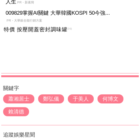
人生
PR・新素簡
009829掌握AI關鍵 大華韓國KOSPI 50今強...
PR・大華銀全能行銷方案
特價 按壓開蓋密封調味罐
PR
關鍵字
蕭湘居士
鄭弘儀
于美人
何博文
賴清德
追蹤娛樂星聞