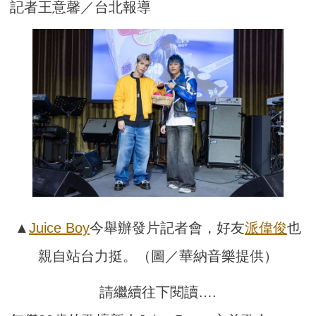
記者王意馨／台北報導
▲
Juice Boy
今舉辦發片記者會，好友
派偉俊
也
親自站台力挺。（圖／華納音樂提供）
請繼續往下閱讀….