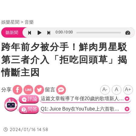
娛樂星聞
音樂
0:00
0:00
聽新聞
跨年前夕被分手！鮮肉男星駁
第三者介入「拒吃回頭草」揭
情斷主因
A-
A
A+
分享
留言
這篇文章報導了年僅20歲的歌壇新人Juice Boy在跨年前夕遭到分手的消息。Juice Boy在發片記者會上表示，他沒有預料到在個人首張全創作專輯發行僅四天後就遭到分手。他提到了自己的感受以及因此需要依賴褪黑激素入睡的情況。Juice Boy坦承自己專注於音樂工作，甚至整晚待在錄音室，可能因此與前女友之間的距離漸行漸遠。儘管他曾試圖挽回這段感情，但失敗了。在被問及是否有第三者介入時，Juice Boy表示自己不確定，也不希望知道。他描述了在跨年夜看到身旁都是情侶而不禁淚崩的情景，並且明確表示不會與前女友復合，因為這段感情已經走到終點。至於下一段感情，Juice Boy表示可能要等待下個EP發行後才會考慮，他目前還沒有準備好。>
評論
Q1: Juice Boy在YouTube上六首歌的總流量破多少？ A) 一百五十萬 B) 一千五百萬 C) 一億五千萬 D) 十五億 正確答案：B) 一千五百萬 Q2: Juice Boy的首張全創作專輯《Juice》是在哪天發行的？ A) 12/20 B) 12/26 C) 12/31 D) 1/1 正確答案：B) 12/26 Q3: Juice Boy提到自己在跨年前夕被分手，他說自己用了什麼才能入睡？ A) 安眠藥 B) 褪黑激素 C) 紅酒 D) 空腹入睡 正確答案：B) 褪黑激素
問答
2024/01/16 14:58