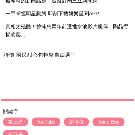
最即時的新聞話題 追蹤訂閱三立新聞網
一手掌握明星動態 即刻下載娛樂星聞APP
真相太殘酷！曾沛慈兩年前遭推水池影片瘋傳 陶晶瑩
揭演藝...
特價 國民甜心包輕鬆自由選
PR
關鍵字
第三者
YouTube
派偉俊
Juice Boy
被分手