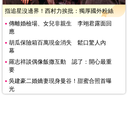
指追星沒邊界！西村力挨批：獨厚國外粉絲
傳離婚檢場、女兒非親生 李翊君露面回
應
胡瓜保險箱百萬現金消失 鬆口驚人內
幕
羅志祥談偶像飯撒互動 認了：開心最重
要
吳建豪二婚嬌妻現身曼谷！甜蜜合照首曝
光