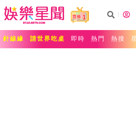
1
針線緣
請世界吃桌
即時
熱門
熱搜