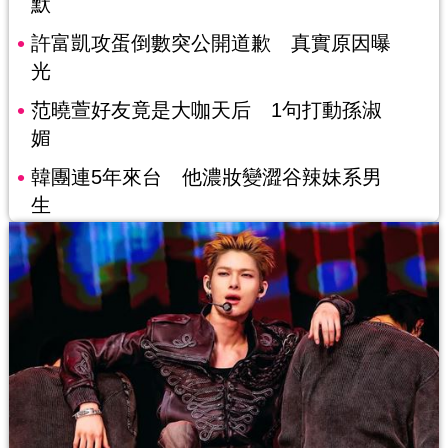
默
許富凱攻蛋倒數突公開道歉 真實原因曝
光
范曉萱好友竟是大咖天后 1句打動孫淑
媚
韓團連5年來台 他濃妝變澀谷辣妹系男
生