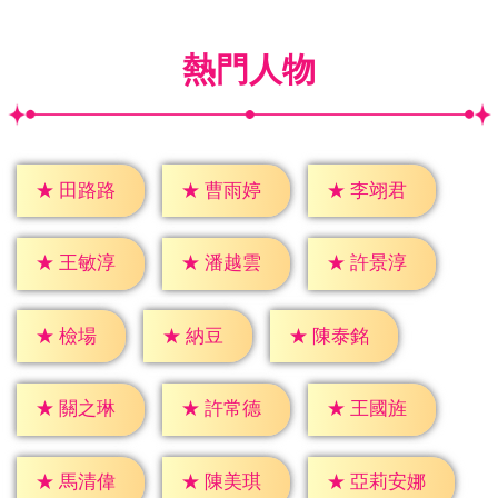
熱門人物
★
田路路
★
曹雨婷
★
李翊君
★
王敏淳
★
潘越雲
★
許景淳
★
檢場
★
納豆
★
陳泰銘
★
關之琳
★
許常德
★
王國旌
★
馬清偉
★
陳美琪
★
亞莉安娜