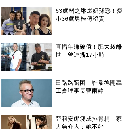
63歲關之琳爆奶孫戀！愛
小36歲男模傳證實
直播年賺破億！肥大叔離
世 曾連播17小時
田路路窮困 許常德開轟
工會理事長曹雨婷
亞莉安娜瘦成排骨精 家
人急介入：她不好