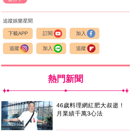
追蹤娛樂星聞
下載APP
訂閱
加入
追蹤
加入
追蹤
熱門新聞
46歲料理網紅肥大叔逝！
月業績千萬3心法