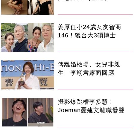
姜厚任小24歲女友智商
146！獲台大3碩博士
傳離婚檢場、女兒非親
生 李翊君露面回應
攝影爆跳槽李多慧！
Joeman憂建文離職發聲