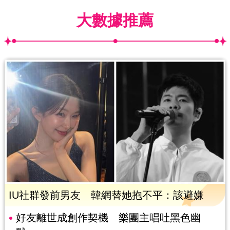
大數據推薦
IU社群發前男友 韓網替她抱不平：該避嫌
好友離世成創作契機 樂團主唱吐黑色幽