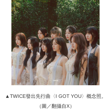
▲TWICE發出先行曲〈I GOT YOU〉概念照。
（圖／翻攝自X）