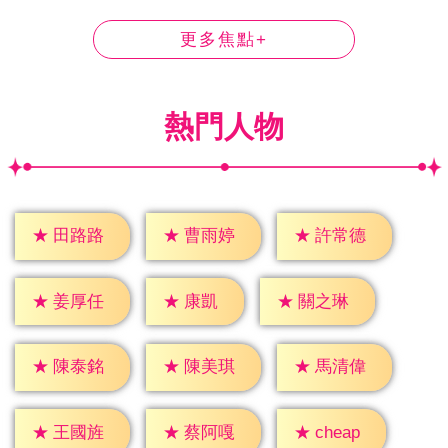
更多焦點+
熱門人物
★
田路路
★
曹雨婷
★
許常德
★
康凱
★
姜厚任
★
關之琳
★
陳泰銘
★
陳美琪
★
馬清偉
★
cheap
★
王國旌
★
蔡阿嘎