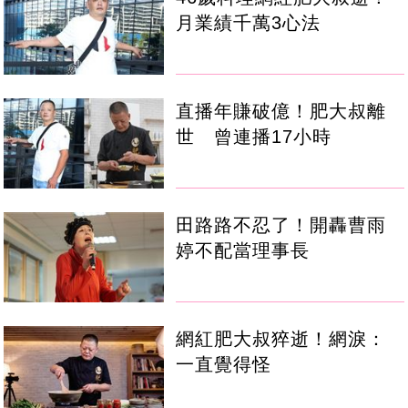
月業績千萬3心法
直播年賺破億！肥大叔離
世 曾連播17小時
田路路不忍了！開轟曹雨
婷不配當理事長
網紅肥大叔猝逝！網淚：
一直覺得怪