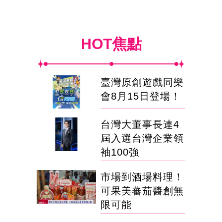
HOT焦點
臺灣原創遊戲同樂
會8月15日登場！
台灣大董事長連4
屆入選台灣企業領
袖100強
市場到酒場料理！
可果美蕃茄醬創無
限可能