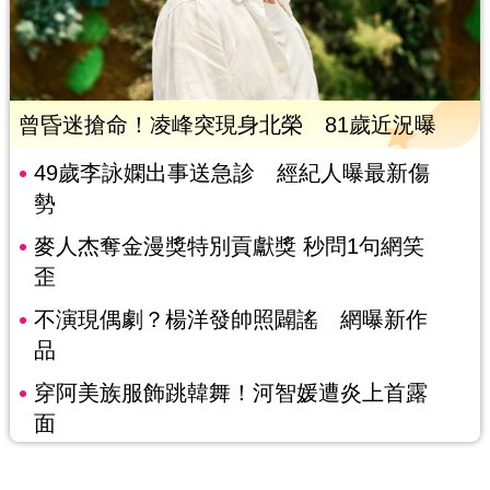
曾昏迷搶命！凌峰突現身北榮 81歲近況曝
49歲李詠嫻出事送急診 經紀人曝最新傷
勢
麥人杰奪金漫獎特別貢獻獎 秒問1句網笑
歪
不演現偶劇？楊洋發帥照闢謠 網曝新作
品
穿阿美族服飾跳韓舞！河智媛遭炎上首露
面