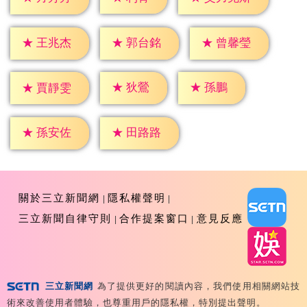
★
王兆杰
★
郭台銘
★
曾馨瑩
★
狄鶯
★
孫鵬
★
賈靜雯
★
孫安佐
★
田路路
關於三立新聞網
隱私權聲明
三立新聞自律守則
合作提案窗口
意見反應
三立新聞網
為了提供更好的閱讀內容，我們使用相關網站技
Copyright ©2026 Sanlih E-Television All Rights
術來改善使用者體驗，也尊重用戶的隱私權，特別提出聲明。