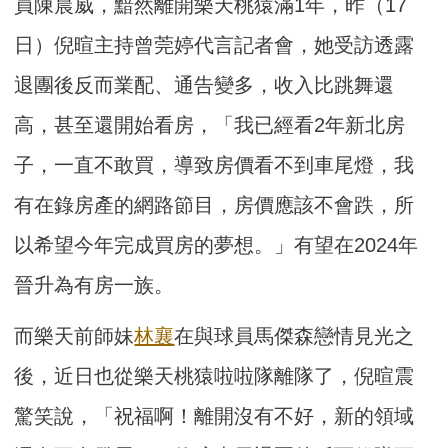
員陳晨威，黯然離開樂天桃猿滿1年，昨（17
日）倪暄主持曾莞婷代言記者會，她受訪透露
退團後反而業配、通告變多，收入比跳舞還
高，甚至還開始看房，「我已經看2年新北房
子，一直不敢買，導致房價看不到車尾燈，我
有在錄房產的網路節目，房價應該不會跌，所
以希望今年完成買房的夢想。」有望在2024年
晉升為有房一族。
而樂天前師妹
林襄
在與球員馬傑森戀情見光之
後，近日也從樂天桃猿啦啦隊離隊了，倪暄震
驚笑說，「祝福啊！離開沒有不好，新的領域