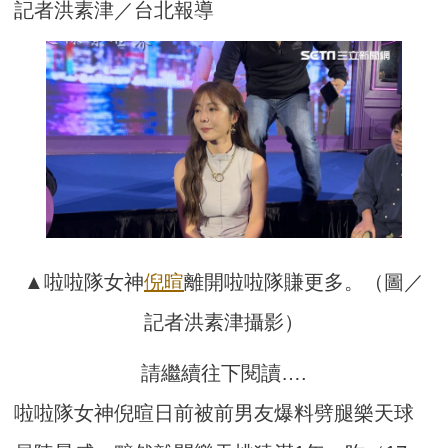
記者洪素津／台北報導
▲啦啦隊女神
倪暄
離開啦啦隊賺更多。（圖／
記者洪素津攝影）
請繼續往下閱讀….
啦啦隊女神倪暄日前被前男友爆料劈腿樂天球