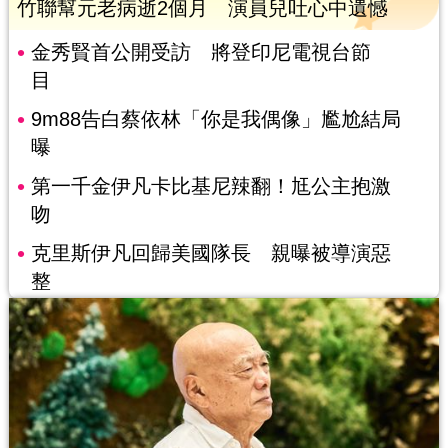
竹聯幫元老病逝2個月 演員兒吐心中遺憾
金秀賢首公開受訪 將登印尼電視台節
目
9m88告白蔡依林「你是我偶像」尷尬結局
曝
第一千金伊凡卡比基尼辣翻！尪公主抱激
吻
克里斯伊凡回歸美國隊長 親曝被導演惡
整