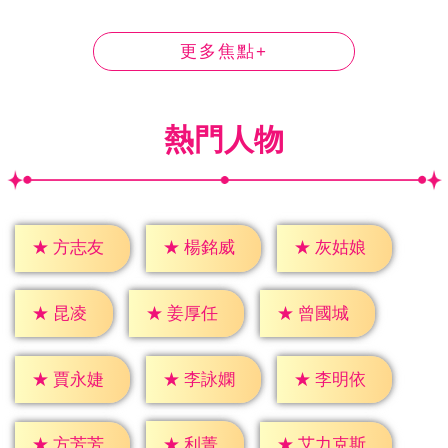
更多焦點+
熱門人物
★
方志友
★
楊銘威
★
灰姑娘
★
昆凌
★
姜厚任
★
曾國城
★
賈永婕
★
李詠嫻
★
李明依
★
利菁
★
方芳芳
★
艾力克斯