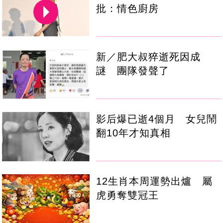
批：情色廚房
新／肥大叔猝逝死因成
謎 團隊發聲了
影后爆已逝4個月 女兒鬧
翻10年才知真相
12生肖本周運勢出爐 屬
虎勇奪雙冠王