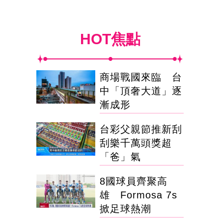
HOT焦點
商場戰國來臨 台
中「頂奢大道」逐
漸成形
台彩父親節推新刮
刮樂千萬頭獎超
「爸」氣
8國球員齊聚高
雄 Formosa 7s
掀足球熱潮