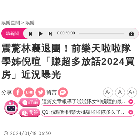
娛樂星聞
娛樂
0:00
0:00
聽新聞
震驚林襄退團！前樂天啦啦隊
學姊倪暄「賺超多放話2024買
房」近況曝光
A-
A
A+
分享
留言
這篇文章報導了啦啦隊女神倪暄的最新動向。倪暄首次公開回應了被前男友爆料劈腿的事件，並表示自從離開樂天桃猿後，她的業配和通告增加了不少。她甚至透露自己開始關注房產市場，并計劃在今年完成買房的夢想。倪暄也提到了她的前師妹林襄的離隊，並對她表示祝福。至於感情問題，倪暄坦言自己已經單身一年，但由於上一段感情的創傷，她承認還在尋找合適的男友。她認為人品和善良非常重要，並表示不會給自己帶來傷害的男生是珍貴的。關於上一任男友，倪暄明確表示她不會與他繼續聯絡。這篇報導深入介紹了倪暄的近況和她對未來的展望，給人留下了一種樂觀的印象。無論是事業還是感情方面，倪暄都在追求新的發展空間，這種積極的態度令人佩服。>
評論
Q1: 倪暄離開樂天桃猿啦啦隊多久了？ a) 半年 b) 1年 c) 2年 d) 3年 正確解答: b) 1年 Q2: 倪暄在退團後發展的領域是？ a) 跳舞 b) 歌唱 c) 戲劇 d) 電影 正確解答: c) 戲劇 Q3: 倪暄因為上一任男友的影響，單身了多久？ a) 半年 b) 1年 c) 2年 d) 3年 正確解答: b) 1年
問答
2024/01/18 06:30