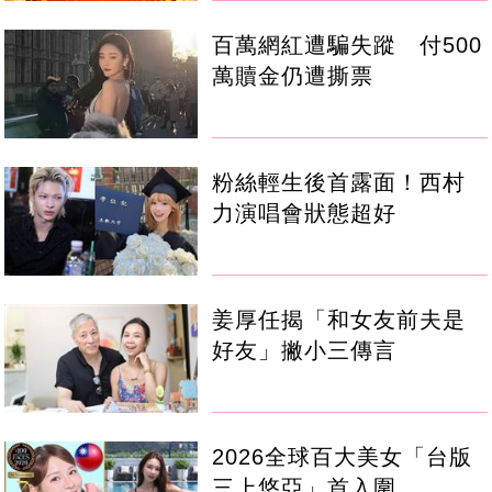
百萬網紅遭騙失蹤 付500
萬贖金仍遭撕票
粉絲輕生後首露面！西村
力演唱會狀態超好
姜厚任揭「和女友前夫是
好友」撇小三傳言
2026全球百大美女「台版
三上悠亞」首入圍