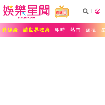
1
針線緣
請世界吃桌
即時
熱門
熱搜