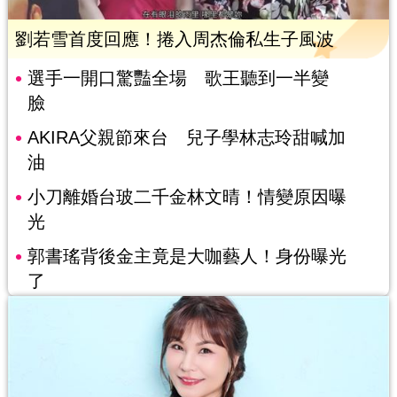
劉若雪首度回應！捲入周杰倫私生子風波
選手一開口驚豔全場 歌王聽到一半變
臉
AKIRA父親節來台 兒子學林志玲甜喊加
油
小刀離婚台玻二千金林文晴！情變原因曝
光
郭書瑤背後金主竟是大咖藝人！身份曝光
了