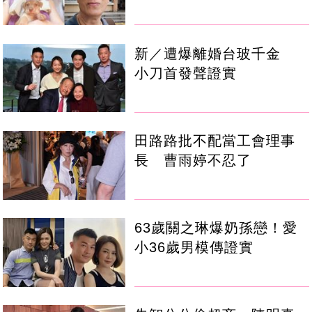
新／遭爆離婚台玻千金
小刀首發聲證實
田路路批不配當工會理事
長 曹雨婷不忍了
63歲關之琳爆奶孫戀！愛
小36歲男模傳證實