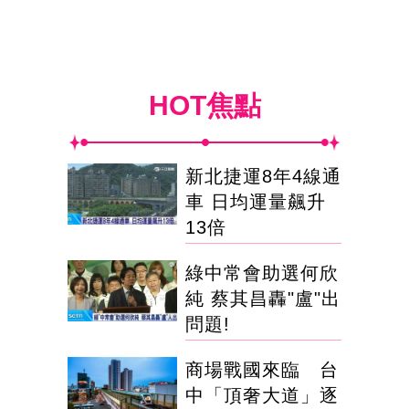
HOT焦點
新北捷運8年4線通
車 日均運量飆升
13倍
綠中常會助選何欣
純 蔡其昌轟"盧"出
問題!
商場戰國來臨 台
中「頂奢大道」逐