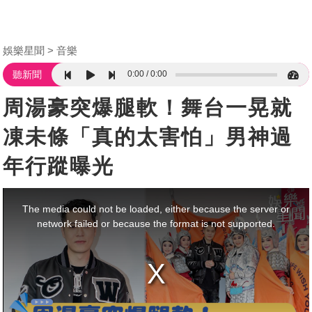
娛樂星聞
音樂
0:00
0:00
聽新聞
周湯豪突爆腿軟！舞台一晃就
凍未條「真的太害怕」男神過
年行蹤曝光
This
is
a
The media could not be loaded, either because the server or
modal
window.
network failed or because the format is not supported.