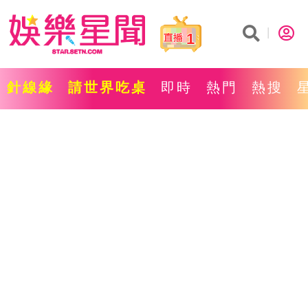
1
針線緣
請世界吃桌
即時
熱門
熱搜