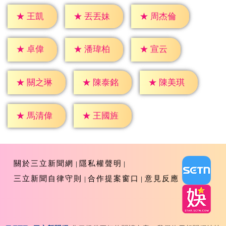
★
王凱
★
丟丟妹
★
周杰倫
★
卓偉
★
宣云
★
潘瑋柏
★
關之琳
★
陳泰銘
★
陳美琪
★
馬清偉
★
王國旌
關於三立新聞網
隱私權聲明
三立新聞自律守則
合作提案窗口
意見反應