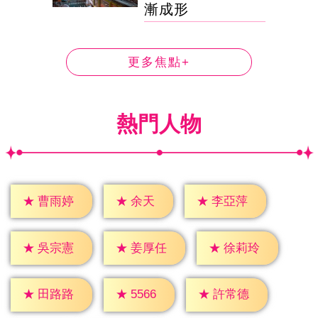
漸成形
更多焦點+
熱門人物
★
余天
★
曹雨婷
★
李亞萍
★
吳宗憲
★
姜厚任
★
徐莉玲
★
5566
★
田路路
★
許常德