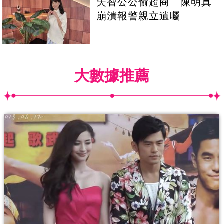
失智公公偷超商 陳明真
崩潰報警親立遺囑
大數據推薦