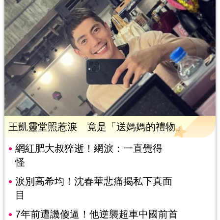
王凱靈堂照惹淚 竟是「送媽媽的禮物」
網紅肥大叔猝逝！網淚：一直覺得
怪
淚別高希均！沈春華悲痛揭私下真面
目
7年前遭譏傻逼！他逆襲超車中國前首