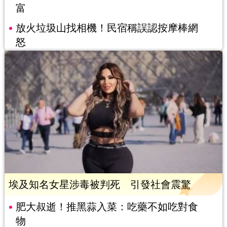
富
放火垃圾山找相機！民宿稱誤認按摩棒網
怒
埃及知名女星涉毒被判死 引發社會震驚
肥大叔逝！推黑蒜入菜：吃藥不如吃對食
物