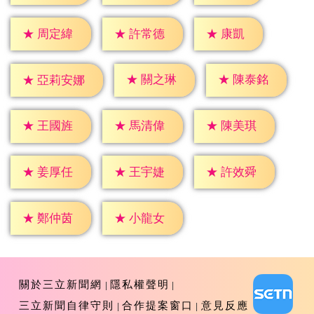
★
康凱
★
周定緯
★
許常德
★
關之琳
★
陳泰銘
★
亞莉安娜
★
王國旌
★
馬清偉
★
陳美琪
★
姜厚任
★
王宇婕
★
許效舜
★
鄭仲茵
★
小龍女
關於三立新聞網
隱私權聲明
三立新聞自律守則
合作提案窗口
意見反應