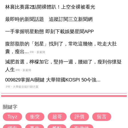
林襄比賽露2點開裸體趴！上空全裸被看光
最即時的新聞話題 追蹤訂閱三立新聞網
一手掌握明星動態 即刻下載娛樂星聞APP
腹部脂肪的「剋星」找到了，常吃這幾物，吃走大肚
囊，瘦出...
PR・新素簡
減肥首選，檸檬加它，堅持一週，腰細了，瘦到你懷疑
人生
PR・新素簡
009829掌握AI關鍵 大華韓國KOSPI 50今強...
PR・大華銀全能行銷方案
關鍵字
Toyz
衝突
超哥
評價
留言