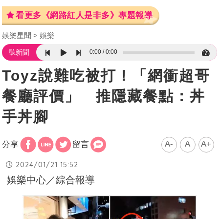
看更多《網路紅人是非多》專題報導
娛樂星聞
娛樂
0:00
0:00
聽新聞
Toyz說難吃被打！「網衝超哥
餐廳評價」 推隱藏餐點：丼
手丼腳
A-
A
A+
分享
留言
2024/01/21 15:52
娛樂中心／綜合報導