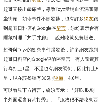
超哥直接出拳痛毆，導致Toyz當場血流滿頭癱
坐街頭。如今事件不斷發酵，也有許多
網友
跑
到超哥日料店的Google區
留言
，紛紛表示會有
隱藏料理「丼手丼腳」，說難吃就免費贈送。
超哥與Toyz的衝突事件爆發後，許多網友跑到
超哥日料店的Google評論區留言，有人譴責其
行為打上1星，不過也有網友調侃，因此打上5
星，現在該餐廳有365則
評價
、4.6星。
可以看見下方留言，紛紛表示：「好吃 吃到一
半外面還會有武打秀」、「服務很不錯吃東西