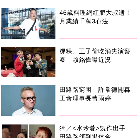
46歲料理網紅肥大叔逝！
月業績千萬3心法
粿粿、王子偷吃消失演藝
圈 賴銘偉曝近況
田路路窮困 許常德開轟
工會理事長曹雨婷
獨／<水玲瓏>製作出手
田路路領到退休金