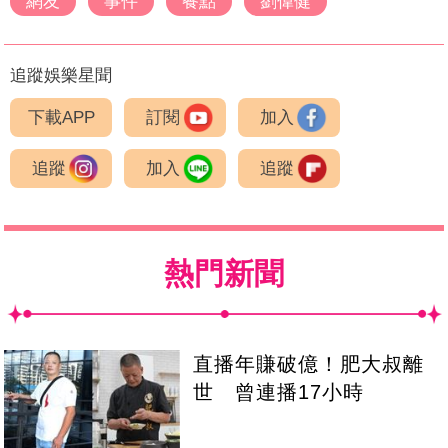
網友
事件
餐點
劉偉健
追蹤娛樂星聞
下載APP
訂閱
加入
追蹤
加入
追蹤
熱門新聞
直播年賺破億！肥大叔離
世 曾連播17小時