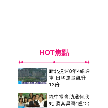
HOT焦點
新北捷運8年4線通
車 日均運量飆升
13倍
綠中常會助選何欣
純 蔡其昌轟"盧"出