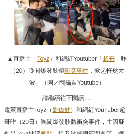
▲直播主「
Toyz
」和網紅Youtuber「
超哥
」昨
（20）晚間爆發肢體
衝突
事件
，掀起軒然大
波。（圖／翻攝自Youtube）
請繼續往下閱讀….
電競直播主Toyz（
劉偉健
）和網紅YouTuber超
哥昨（20日）晚間爆發肢體衝突事件，主因疑
似是Toyz批評
餐點
、提及敏感國籍問題等，讓