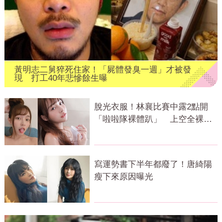
黃明志二舅猝死住家！「屍體發臭一週」才被發
現 打工40年悲慘餘生曝
脫光衣服！林襄比賽中露2點開
「啦啦隊裸體趴」 上空全裸被
看光光
寫運勢書下半年都廢了！唐綺陽
瘦下來原因曝光