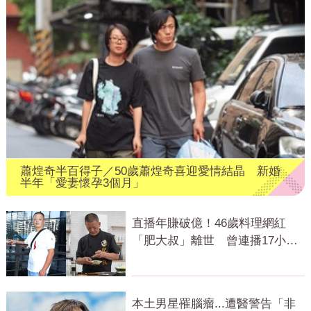
蕭煌奇半百得子／50歲蕭煌奇喜迎愛情結晶 新婚
半年「愛妻懷孕3個月」
直播年賺破億！46歲料理網紅
「肥大叔」離世 曾連播17小時
辛酸面曝
本土男星罹腦瘤...遭醫警告「非