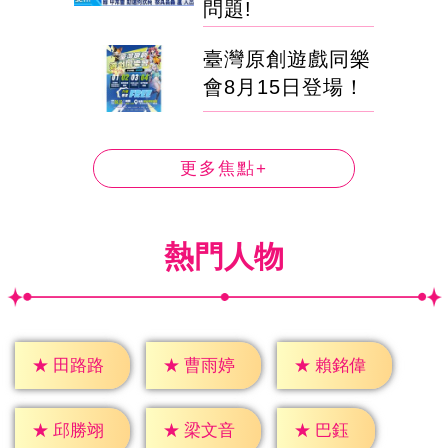
問題!
臺灣原創遊戲同樂
會8月15日登場！
更多焦點+
熱門人物
★
田路路
★
曹雨婷
★
賴銘偉
★
巴鈺
★
邱勝翊
★
梁文音