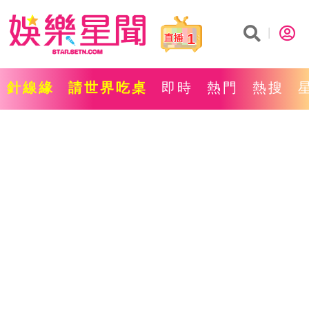
1
針線緣
請世界吃桌
即時
熱門
熱搜