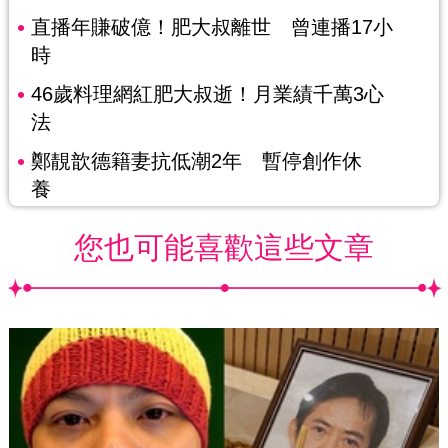
直播年賺破億！肥大叔離世 曾連播17小
時
46歲料理網紅肥大叔逝！月業績千萬3心
法
鄭靚歆德籍妻抗低潮2年 暫停創作休
養
您也可能喜歡這些文章