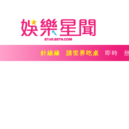
針線緣
請世界吃桌
即時