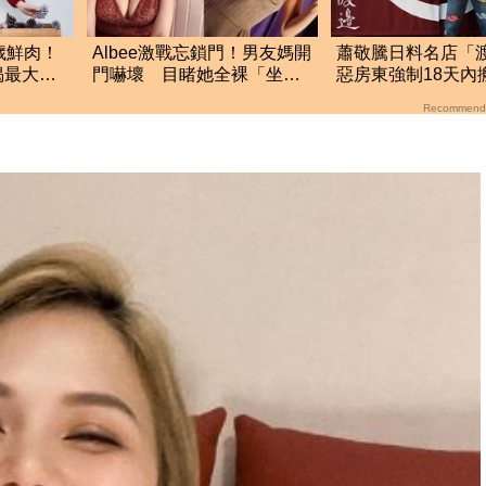
歲鮮肉！
Albee激戰忘鎖門！男友媽開
蕭敬騰日料名店「
揭最大關
門嚇壞 目睹她全裸「坐她
惡房東強制18天內
兒子身上」
留裝潢：好聚好散
Recommend