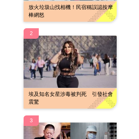
放火垃圾山找相機！民宿稱誤認按摩
棒網怒
2
埃及知名女星涉毒被判死 引發社會
震驚
3