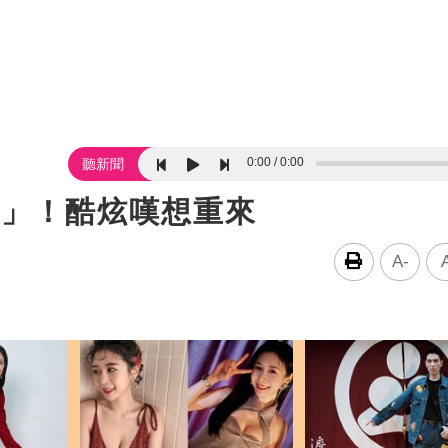
0:00
0:00
聽新聞
事」！酷炫嘆想重來
A-