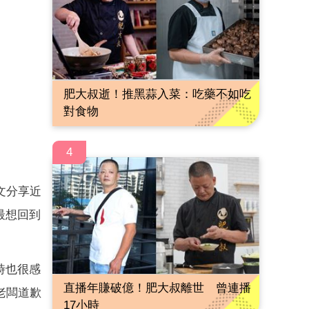
肥大叔逝！推黑蒜入菜：吃藥不如吃
對食物
4
文分享近
最想回到
時也很感
直播年賺破億！肥大叔離世 曾連播
老闆道歉
17小時