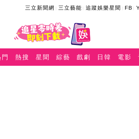
三立新聞網
三立藝能
追蹤娛樂星聞
FB
熱門
熱搜
星聞
綜藝
戲劇
日韓
電影