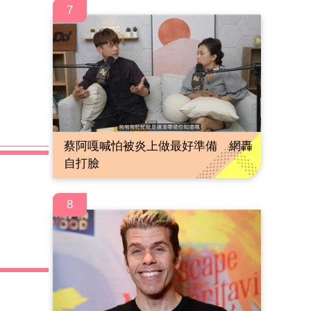
7
蔡阿嘎喊怕被炎上做最好準備 網轟
自打臉
8