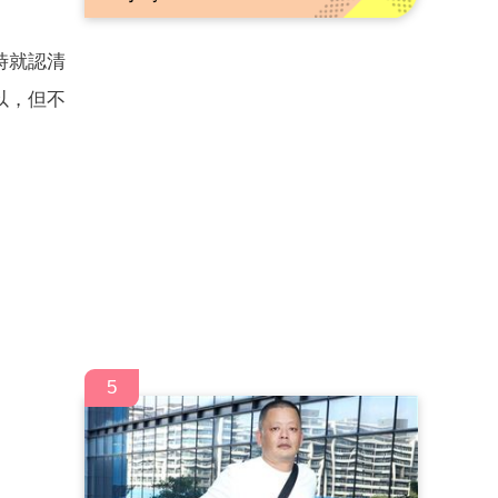
時就認清
以，但不
5