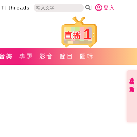
YT
threads
登入
1
音樂
專題
影音
節目
圖輯
直播✦活動