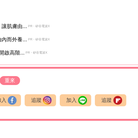
肌膚由...
PR・矽谷電波X
而外養...
PR・矽谷電波X
啟高階...
PR・矽谷電波X
重來
加入
追蹤
加入
追蹤