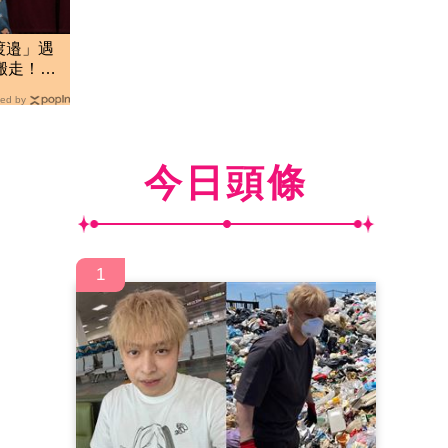
渡邉」遇
搬走！逼
ed by
今日頭條
1