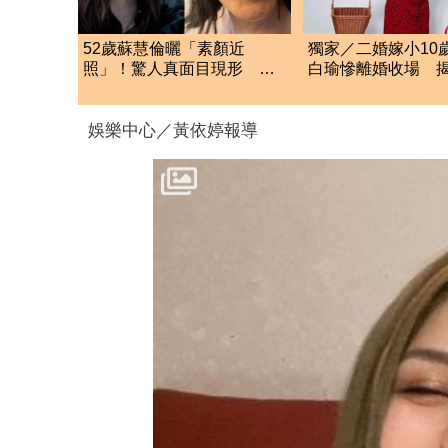
52歲蘇慧倫曬「素顏近
獨家／二婚嫁小10
照」！驚人真面目現形 網
白瑜慘離婚收場 
嚇壞：太離譜了
鍵
娛樂中心／黃依婷報導