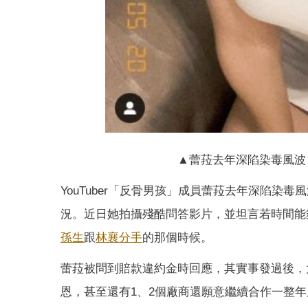
▲蕾菈去年深陷染毒風波
YouTuber「反骨男孩」成員蕾菈去年深陷
況。近日她拍攝殘酷問答影片，並坦言若時間能
孫生
跟
林襄
分手
的那個時候。
蕾菈被問到賠款違約金時回應，其實事發過後，
恩，甚至還有1、2個廠商還願意繼續合作一整