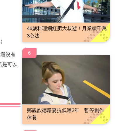
46歲料理網紅肥大叔逝！月業績千萬
3心法
a）
6
雄還沒有
若是可以
鄭靚歆德籍妻抗低潮2年 暫停創作
休養