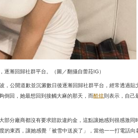
，逐漸回歸社群平台。（圖／翻攝自蕾菈IG）
染毒風波，公開道歉並沉澱數日後逐漸回歸社群平台，經常透過貼
夠倒回，她最想回到接觸大麻的那天，而
酷炫
則表示，自己
大部分廠商都沒有要求賠款違約金，這點讓她感到很感激同
年度的東西，讓她感覺「被雪中送炭了」，當他一一打電話向