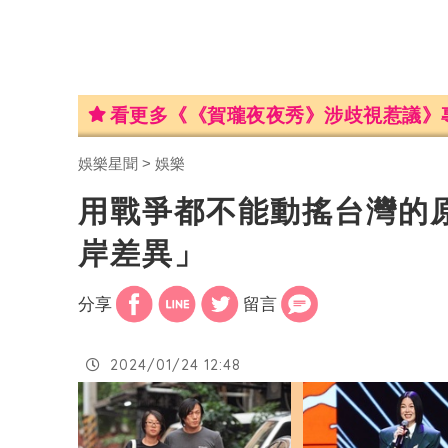
看更多《《賀瓏夜夜秀》涉歧視惹議》
娛樂星聞
娛樂
用戰爭都不能動搖台灣的
岸差異」
分享
留言
2024/01/24 12:48