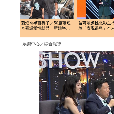
蕭煌奇半百得子／50歲蕭煌
苗可麗獨挑北影主
奇喜迎愛情結晶 新婚半年
尬「表現很鳥」本人
「愛妻懷孕3個月」
應：我努力
娛樂中心／綜合報導