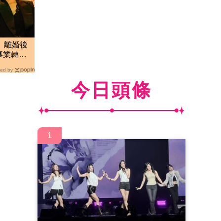
」離婚後
事業轉戰
」
ed by
今日頭條
1