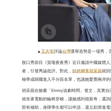
▲
王志安
評論
台灣
選舉造勢是一場秀，言談間
脫口秀節目《賀瓏夜夜秀》近日邀請中國媒體人
者，引發輿論批評。對此，
財經網美
胡采蘋
就回
翰學成歸國進入不分區名單，也讓她驚覺兩岸的
胡采蘋在臉書「Emmy追劇時間」發文，其實
就坐著電動的輪椅穿梭，讓她感到很新奇，還詢
部有補助，身障學生都可以申請，還立刻滑進電