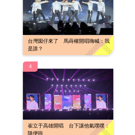
台灣囡仔來了 馬蒔權開唱嗨喊：我
是誰？
4
崔立于高雄開唱 台下讓他氣噗噗：
隨便啦