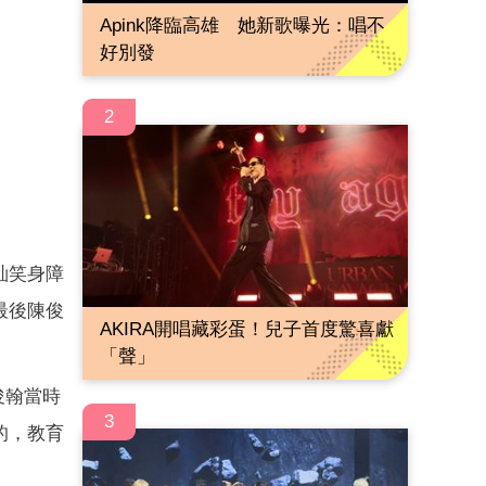
Apink降臨高雄 她新歌曝光：唱不
好別發
2
訕笑身障
最後陳俊
AKIRA開唱藏彩蛋！兒子首度驚喜獻
「聲」
俊翰當時
3
的，教育