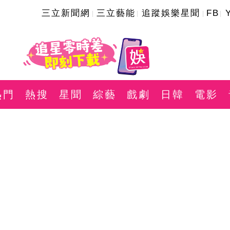
三立新聞網
三立藝能
追蹤娛樂星聞
FB
熱門
熱搜
星聞
綜藝
戲劇
日韓
電影