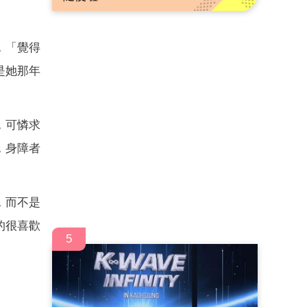
，「覺得
是她那年
，可憐求
，身障者
，而不是
的很喜歡
5