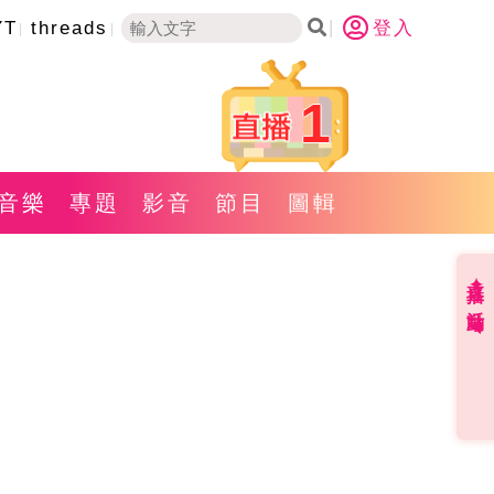
YT
threads
登入
1
音樂
專題
影音
節目
圖輯
直播✦活動