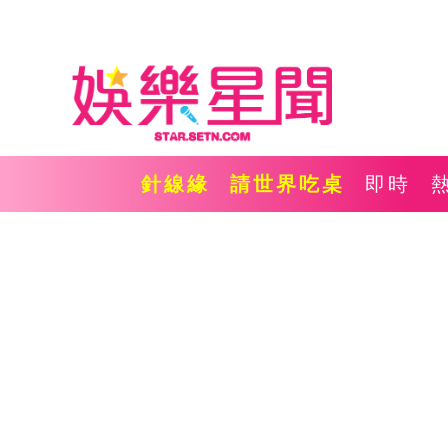
針線緣
請世界吃桌
即時