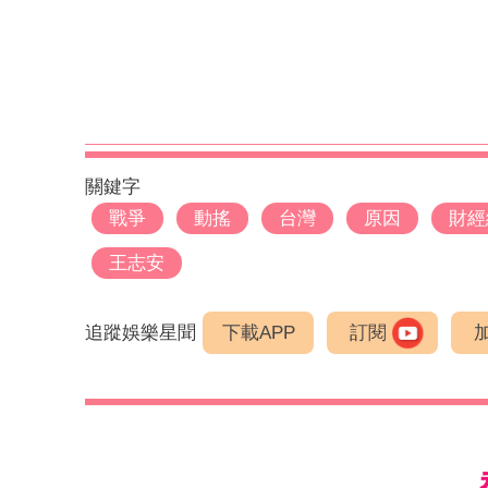
關鍵字
戰爭
動搖
台灣
原因
財經
王志安
追蹤娛樂星聞
下載APP
訂閱