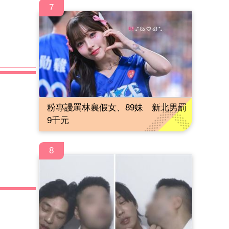
7
粉專謾罵林襄假女、89妹 新北男罰
9千元
8