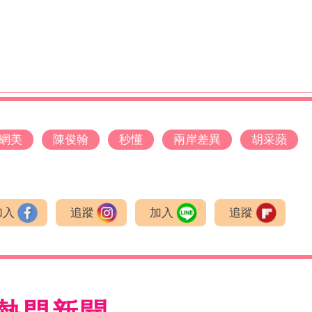
網美
陳俊翰
秒懂
兩岸差異
胡采蘋
加入
追蹤
加入
追蹤