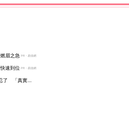
決燃眉之急
PR・易借網
金快速到位
PR・易借網
了 「真實...