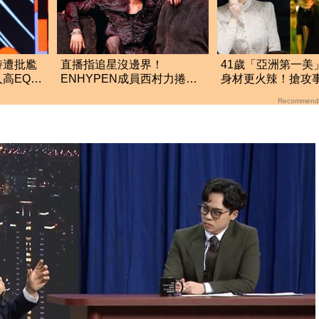
持遭批尷
直播指追星沒邊界！
41歲「亞洲第一美
高EQ回
ENHYPEN成員西村力捲輕
身材更火辣！搶攻
生爭議 挨批：獨厚國外粉
拍「中國豎屏短劇
Recommend
絲