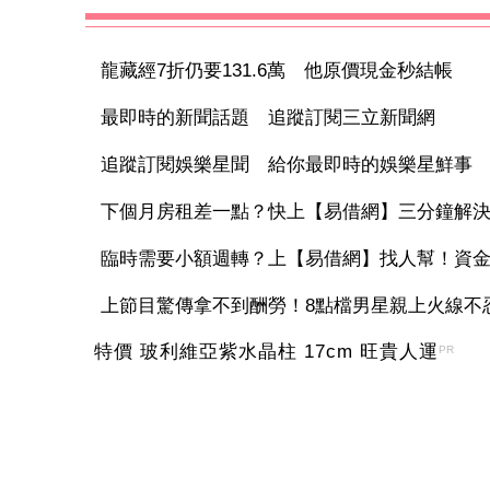
龍藏經7折仍要131.6萬 他原價現金秒結帳
最即時的新聞話題 追蹤訂閱三立新聞網
追蹤訂閱娛樂星聞 給你最即時的娛樂星鮮事
下個月房租差一點？快上【易借網】三分鐘解
臨時需要小額週轉？上【易借網】找人幫！資
上節目驚傳拿不到酬勞！8點檔男星親上火線不忍
特價 玻利維亞紫水晶柱 17cm 旺貴人運
PR