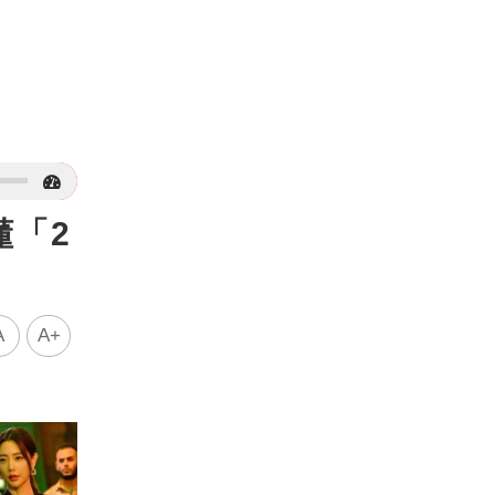
懂「2
A
A+