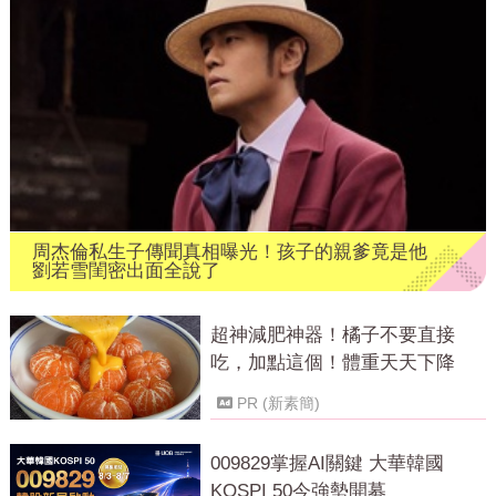
周杰倫私生子傳聞真相曝光！孩子的親爹竟是他
劉若雪閨密出面全說了
超神減肥神器！橘子不要直接
吃，加點這個！體重天天下降
PR (新素簡)
009829掌握AI關鍵 大華韓國
KOSPI 50今強勢開募