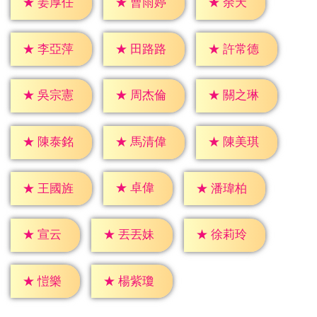
★
余天
★
姜厚任
★
曹雨婷
★
李亞萍
★
田路路
★
許常德
★
吳宗憲
★
周杰倫
★
關之琳
★
陳泰銘
★
馬清偉
★
陳美琪
★
卓偉
★
王國旌
★
潘瑋柏
★
宣云
★
丟丟妹
★
徐莉玲
★
愷樂
★
楊紫瓊