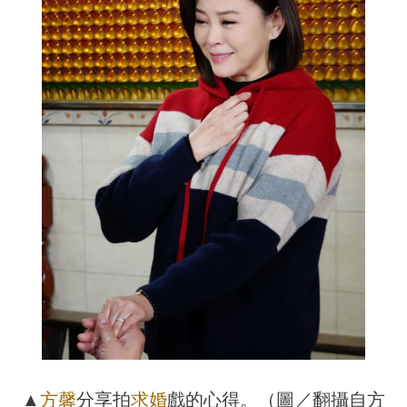
▲
方馨
分享拍
求婚
戲的心得。（圖／翻攝自方