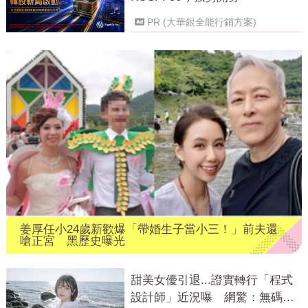
PR (大華銀全能行銷方案)
姜厚任小24歲新歡爆「帶婚生子當小三！」前夫還
嗆正宮 黑歷史曝光
甜美女優引退...證實轉行「程式
設計師」近況曝 網驚：無碼變