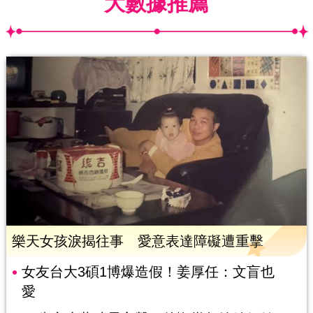
大數據推薦
樂天女孩淚揭往事 愛意表達障礙遭重擊
女友台大3碩1博爆造假！姜厚任：文盲也
愛