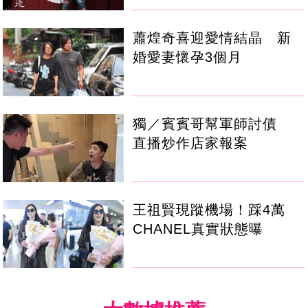
蕭煌奇喜迎愛情結晶 新
婚愛妻懷孕3個月
獨／賓賓哥幫軍師討債
直播炒作店家報案
王祖賢現蹤機場！踩4萬
CHANEL真實狀態曝