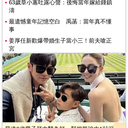
63歲章小蕙吐露心聲：後悔當年嫁給鍾鎮
濤
最遺憾童年記憶空白 禹菡：當年真不懂
事
姜厚任新歡爆帶婚生子當小三！前夫嗆正
宮