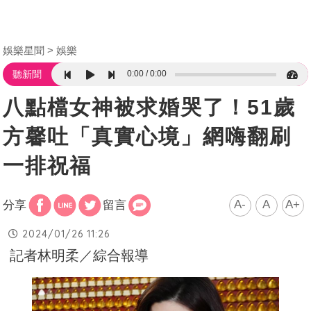
娛樂星聞
娛樂
0:00
0:00
聽新聞
八點檔女神被求婚哭了！51歲
方馨吐「真實心境」網嗨翻刷
一排祝福
A-
A
A+
分享
留言
2024/01/26 11:26
記者林明柔／綜合報導