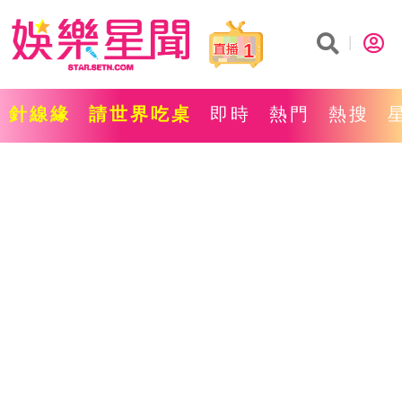
1
針線緣
請世界吃桌
即時
熱門
熱搜