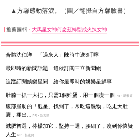
▲方馨感動落淚。（圖／翻攝自方馨臉書）
推薦圖輯
大馬星女神何念茲轉型成火辣女神
合體沈伯洋 「過來人」陳時中送3叮嚀
最即時的新聞話題 追蹤訂閱三立新聞網
追蹤訂閱娛樂星聞 給你最即時的娛樂星鮮事
肚腩一抓一大把，只需1個雞蛋，用一個瘦一個
PR・新素簡
腹部脂肪的「剋星」找到了，常吃這幾物，吃走大肚
囊，瘦出...
PR・新素簡
減肥首選，檸檬加它，堅持一週，腰細了，瘦到你懷疑
人生
PR・新素簡