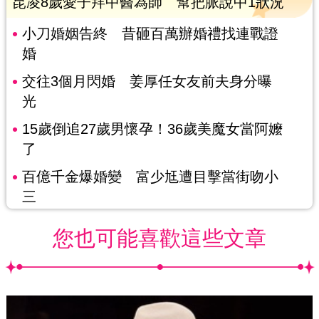
昆凌8歲愛子拜中醫為師 幫把脈說中1狀況
小刀婚姻告終 昔砸百萬辦婚禮找連戰證
婚
交往3個月閃婚 姜厚任女友前夫身分曝
光
15歲倒追27歲男懷孕！36歲美魔女當阿嬤
了
百億千金爆婚變 富少尪遭目擊當街吻小
三
您也可能喜歡這些文章