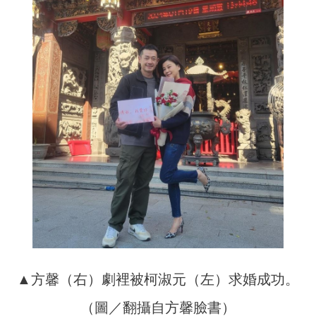
▲方馨（右）劇裡被柯淑元（左）求婚成功。
（圖／翻攝自方馨臉書）