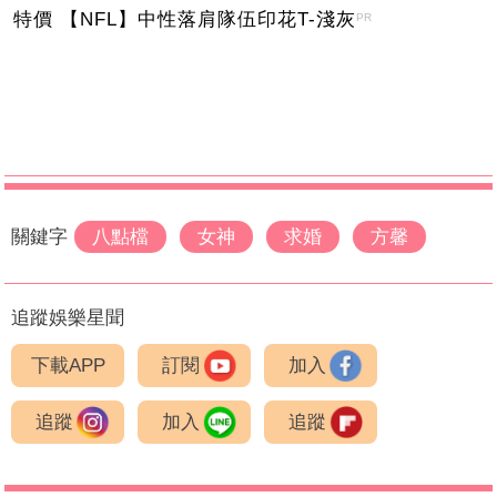
特價 【NFL】中性落肩隊伍印花T-淺灰
PR
關鍵字
八點檔
女神
求婚
方馨
追蹤娛樂星聞
下載APP
訂閱
加入
追蹤
加入
追蹤