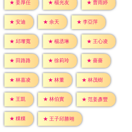
★
姜厚任
★
楊光友
★
曹雨婷
★
安迪
★
余天
★
李亞萍
★
邱瓈寬
★
楊丞琳
★
王心凌
★
薔薔
★
田路路
★
徐莉玲
★
林董
★
林嘉凌
★
林茂樹
★
王凱
★
林伯實
★
范姜彥豐
★
粿粿
★
王子邱勝翊