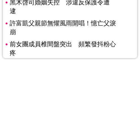
黑木啓司婚姻失控 涉違反保護令遭
逮
許富凱父親節無懼風雨開唱！憶亡父淚
崩
前女團成員椎間盤突出 頻繁發抖粉心
疼