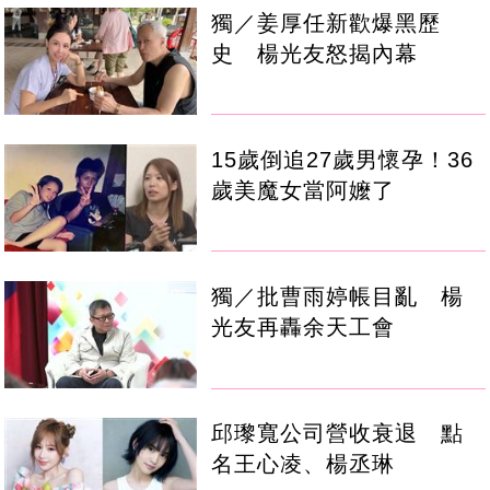
獨／姜厚任新歡爆黑歷
史 楊光友怒揭內幕
15歲倒追27歲男懷孕！36
歲美魔女當阿嬤了
獨／批曹雨婷帳目亂 楊
光友再轟余天工會
邱瓈寬公司營收衰退 點
名王心凌、楊丞琳