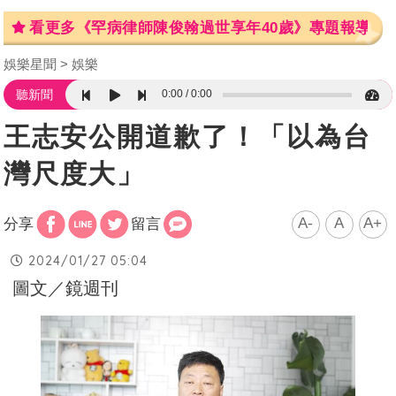
看更多《罕病律師陳俊翰過世享年40歲》專題報導
娛樂星聞
娛樂
0:00
0:00
聽新聞
王志安公開道歉了！「以為台
灣尺度大」
A-
A
A+
分享
留言
2024/01/27 05:04
圖文／鏡週刊