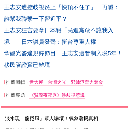
王志安遭控歧視炎上「快頂不住了」 再喊：
誰幫我聯繫一下習近平？
王志安狂言要拿日本籍「民進黨敢不讓我入
境」 日本議員發聲：挺台尊重人權
拿觀光簽違規錄節目 王志安遭管制入境5年！
移民署證實已離境
推薦圖輯
世大運「台灣之光」郭婞淳奮力奪金
推薦專題
《賀瓏夜夜秀》涉歧視惹議
淡水現「龍捲風」眾人嚇壞！氣象署揭真相