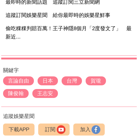
最即時的新聞話題 追蹤訂閱三立新聞網
追蹤訂閱娛樂星聞 給你最即時的娛樂星鮮事
偷吃粿粿判賠百萬！王子神隱8個月「2度發文了」 最
新近...
關鍵字
言論自由
日本
台灣
賀瓏
陳俊翰
王志安
追蹤娛樂星聞
下載APP
訂閱
加入