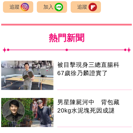
追蹤
加入
追蹤
熱門新聞
被目擊現身三總直腸科
67歲徐乃麟證實了
男星陳屍河中 背包藏
20kg水泥塊死因成謎