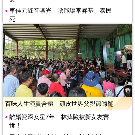
車佳元錄音曝光 嗆能讓李昇基、泰民
死
百味人生演員合體 頑皮世界父親節嗨翻
離婚資深女星7年 林煒險被新女友害
慘！