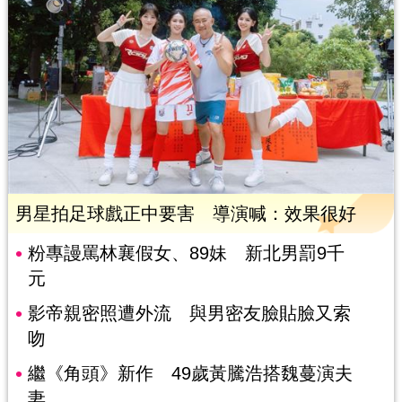
男星拍足球戲正中要害 導演喊：效果很好
粉專謾罵林襄假女、89妹 新北男罰9千
元
影帝親密照遭外流 與男密友臉貼臉又索
吻
繼《角頭》新作 49歲黃騰浩搭魏蔓演夫
妻