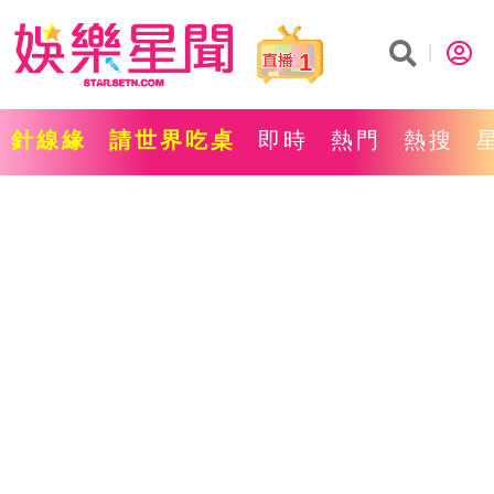
1
針線緣
請世界吃桌
即時
熱門
熱搜