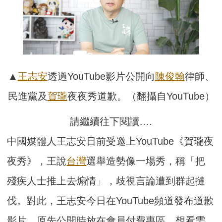
▲
王志安
透過YouTube影片公開向
陳俊翰
律師、
民進黨及
賀瓏
夜夜秀道歉。（翻攝自YouTube）
請繼續往下閱讀….
中國媒體人王志安日前受邀上YouTube《賀瓏夜
夜秀》，王說
台灣
選舉造勢像一場秀，稱「把
殘疾人士推上去煽情」，歧視言論遭到群起撻
伐。對此，王志安今日在YouTube頻道發布道歉
影片，原先公開時放在會員付費專區，想看需