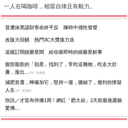
一人在喝咖啡，相當自律且有毅力。
昔遭抹黑謀財害命終平反 陳時中感性發聲
改版大回饋 熱門3C大獎接力送
追蹤訂閱娛樂星聞 給你最即時的娛樂星鮮事
腹部脂肪的「剋星」找到了，常吃這幾物，吃走大肚
囊，瘦出...
PR・新素簡
減肥首選，檸檬加它，堅持一週，腰細了，瘦到你懷疑
人生
PR・新素簡
快訊／才宣布停播1周！網紅「肥大叔」2天前最後露臉
驚傳...