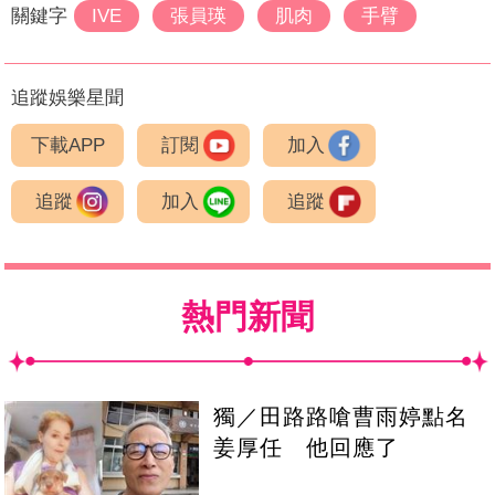
關鍵字
IVE
張員瑛
肌肉
手臂
追蹤娛樂星聞
下載APP
訂閱
加入
追蹤
加入
追蹤
熱門新聞
獨／田路路嗆曹雨婷點名
姜厚任 他回應了