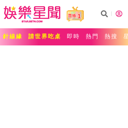
1
針線緣
請世界吃桌
即時
熱門
熱搜