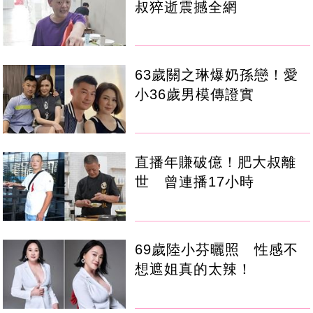
叔猝逝震撼全網
63歲關之琳爆奶孫戀！愛
小36歲男模傳證實
直播年賺破億！肥大叔離
世 曾連播17小時
69歲陸小芬曬照 性感不
想遮姐真的太辣！