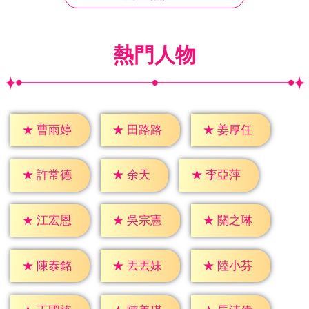
熱門人物
★
曹雨婷
★
田路路
★
姜厚任
★
余天
★
許常德
★
李亞萍
★
江宏恩
★
吳宗憲
★
關之琳
★
陳泰銘
★
丟丟妹
★
陸小芬