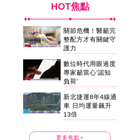
HOT焦點
關節危機！醫籲完
整配方才有關鍵守
護力
數位時代用眼過度
專家籲當心'認知
負荷'
新北捷運8年4線通
車 日均運量飆升
13倍
更多焦點+