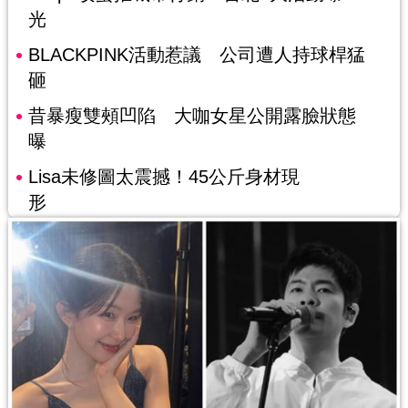
光
BLACKPINK活動惹議 公司遭人持球桿猛
砸
昔暴瘦雙頰凹陷 大咖女星公開露臉狀態
曝
Lisa未修圖太震撼！45公斤身材現
形