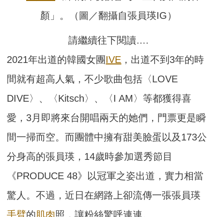
顏」。（圖／翻攝自張員瑛IG）
請繼續往下閱讀….
2021年出道的韓國女團
IVE
，出道不到3年的時
間就有超高人氣，不少歌曲包括〈LOVE
DIVE〉、〈Kitsch〉、〈I AM〉等都獲得喜
愛，3月即將來台開唱兩天的她們，門票更是瞬
間一掃而空。而團體中擁有甜美臉蛋以及173公
分身高的張員瑛，14歲時參加選秀節目
《PRODUCE 48》以冠軍之姿出道，實力相當
驚人。不過，近日在網路上卻流傳一張張員瑛
手臂
的
肌肉
照，讓粉絲驚呼連連。