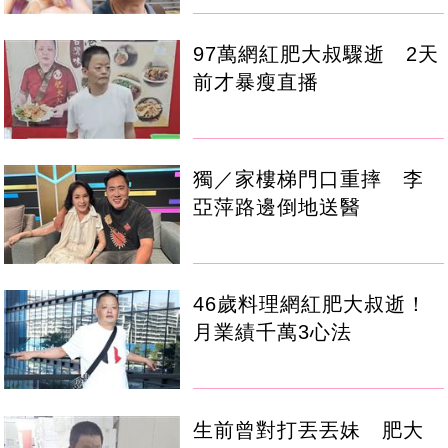
97萬網紅肥大叔驟逝 2天
前才暴瘦直播
獨／家樓梯門口重摔 李
亞萍路邊倒地送醫
46歲料理網紅肥大叔逝！
月業績千萬3心法
生前曾對打丟丟妹 肥大