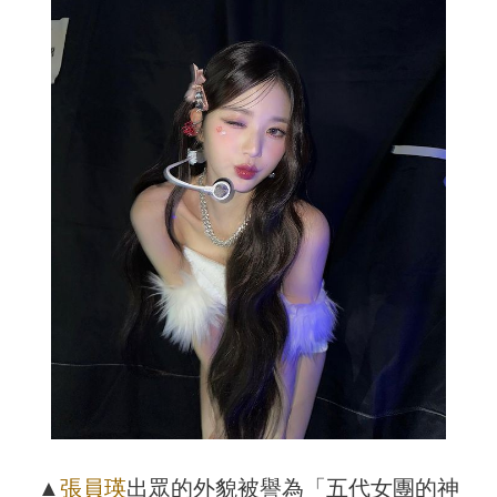
▲
張員瑛
出眾的外貌被譽為「五代女團的神