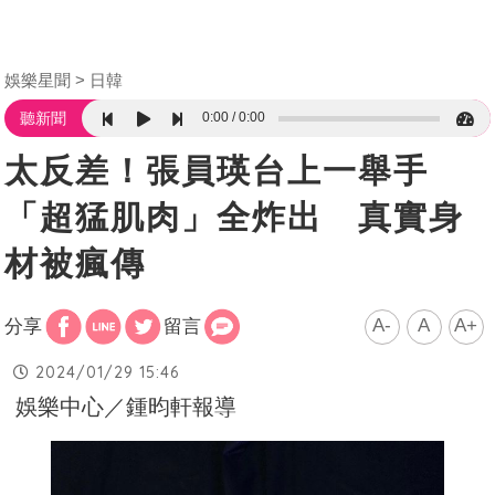
娛樂星聞
日韓
0:00
0:00
聽新聞
太反差！張員瑛台上一舉手
「超猛肌肉」全炸出 真實身
材被瘋傳
A-
A
A+
分享
留言
2024/01/29 15:46
娛樂中心／鍾昀軒報導