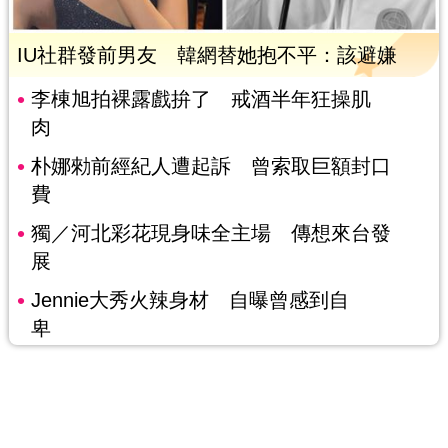
IU社群發前男友 韓網替她抱不平：該避嫌
李棟旭拍裸露戲拚了 戒酒半年狂操肌
肉
朴娜勑前經紀人遭起訴 曾索取巨額封口
費
獨／河北彩花現身味全主場 傳想來台發
展
Jennie大秀火辣身材 自曝曾感到自
卑