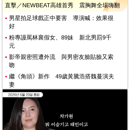
直擊／NEWBEAT高雄首秀 震胸舞全場嗨翻
男星拍足球戲正中要害 導演喊：效果很
好
粉專謾罵林襄假女、89妹 新北男罰9千
元
影帝親密照遭外流 與男密友臉貼臉又索
吻
繼《角頭》新作 49歲黃騰浩搭魏蔓演夫
妻