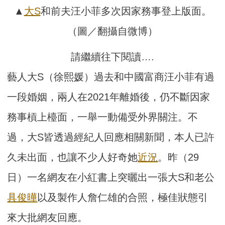
▲
大S
和前夫汪小菲多次因家務事登上版面。
（圖／翻攝自微博）
請繼續往下閱讀….
藝人大S（徐熙媛）過去和中國富商汪小菲有過
一段婚姻，兩人在2021年離婚後，仍不斷因家
務事槓上檯面，一舉一動備受外界關注。不
過，大S皆透過經紀人回應相關新聞，本人已許
久未出面，也讓不少人好奇她
近況
。昨（29
日）一名網友在小紅書上突曬出一張大S和老公
具俊曄
以及製作人詹仁雄的合照，極佳狀態引
來大批網友回應。