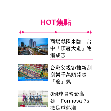
HOT焦點
商場戰國來臨 台
中「頂奢大道」逐
漸成形
台彩父親節推新刮
刮樂千萬頭獎超
「爸」氣
8國球員齊聚高
雄 Formosa 7s
掀足球熱潮