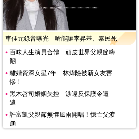
車佳元錄音曝光 嗆能讓李昇基、泰民死
百味人生演員合體 頑皮世界父親節嗨
翻
離婚資深女星7年 林煒險被新女友害
慘！
黑木啓司婚姻失控 涉違反保護令遭
逮
許富凱父親節無懼風雨開唱！憶亡父淚
崩