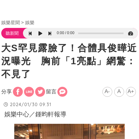
娛樂星聞
娛樂
0:00
0:00
聽新聞
大S罕見露臉了！合體具俊曄近
況曝光 胸前「1亮點」網驚：
不見了
A-
A
A+
分享
留言
2024/01/30 09:31
娛樂中心／鍾昀軒報導