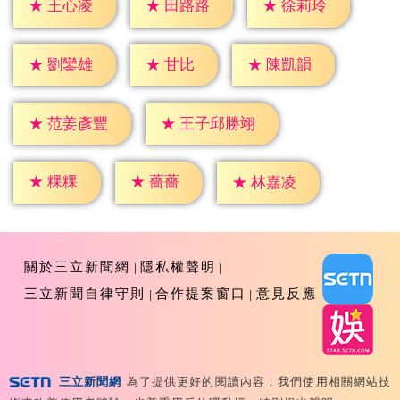
★
王心凌
★
田路路
★
徐莉玲
★
甘比
★
劉鑾雄
★
陳凱韻
★
范姜彥豐
★
王子邱勝翊
★
粿粿
★
薔薔
★
林嘉凌
關於三立新聞網
隱私權聲明
三立新聞自律守則
合作提案窗口
意見反應
三立新聞網
為了提供更好的閱讀內容，我們使用相關網站技
Copyright ©2026 Sanlih E-Television All Rights