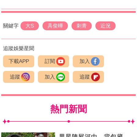
關鍵字
大S
具俊曄
刺青
近況
追蹤娛樂星聞
下載APP
訂閱
加入
追蹤
加入
追蹤
熱門新聞
男星陳屍河中 背包藏