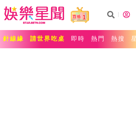
1
針線緣
請世界吃桌
即時
熱門
熱搜