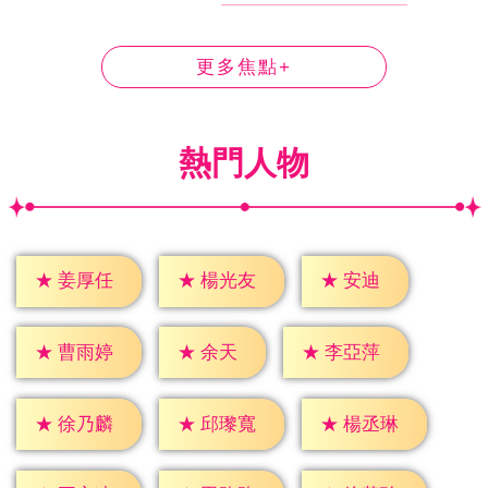
更多焦點+
熱門人物
★
安迪
★
姜厚任
★
楊光友
★
余天
★
曹雨婷
★
李亞萍
★
徐乃麟
★
邱瓈寬
★
楊丞琳