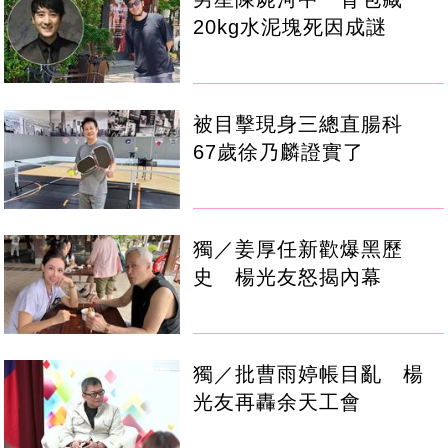
20kg水泥塊死因成謎
被目擊現身三總直腸科
67歲徐乃麟證實了
獨／姜厚任新歡爆黑歷
史 楊光友怒揭內幕
獨／批曹雨婷帳目亂 楊
光友再轟余天工會