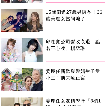
15歲倒追27歲男懷孕！36
歲美魔女當阿嬤了
邱瓈寬公司營收衰退 點
名王心凌、楊丞琳
姜厚任新歡爆帶婚生子當
小三！前夫嗆正宮
姜厚任女友稱學歷「3碩1