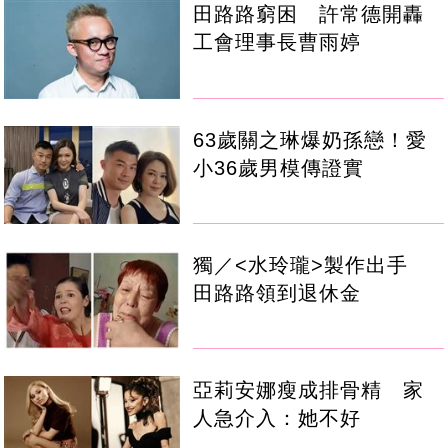
田路路窮困 許常德開轟
工會理事長曹雨婷
63歲關之琳爆奶孫戀！愛
小36歲男模傳證實
獨／<水玲瓏>製作出手
田路路領到退休金
亞莉安娜瘦成排骨精 家
人急介入：她不好