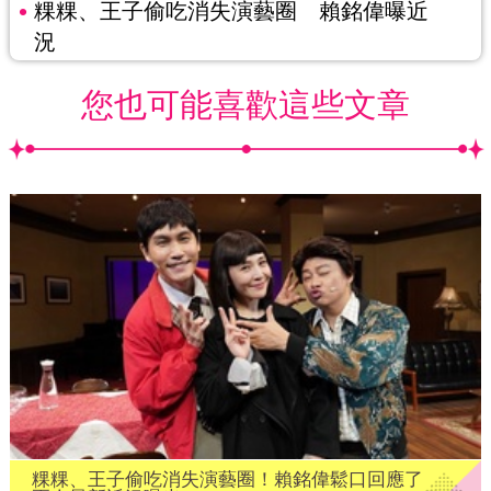
粿粿、王子偷吃消失演藝圈 賴銘偉曝近
況
您也可能喜歡這些文章
粿粿、王子偷吃消失演藝圈！賴銘偉鬆口回應了