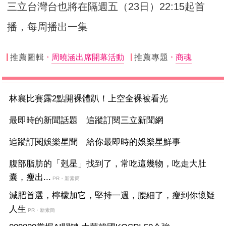
三立台灣台也將在隔週五（23日）
22:15起首
播，每周播出一集
推薦圖輯
周曉涵出席開幕活動
推薦專題
商魂
林襄比賽露2點開裸體趴！上空全裸被看光
最即時的新聞話題 追蹤訂閱三立新聞網
追蹤訂閱娛樂星聞 給你最即時的娛樂星鮮事
腹部脂肪的「剋星」找到了，常吃這幾物，吃走大肚
囊，瘦出...
PR・新素簡
減肥首選，檸檬加它，堅持一週，腰細了，瘦到你懷疑
人生
PR・新素簡