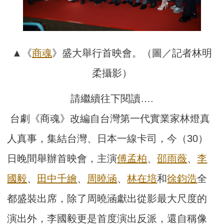
▲《
商魂
》盛大舉行首映會。（圖／記者林明
柔攝影）
請繼續往下閱讀….
台劇《商魂》改編自台灣第一代實業家林燈真
人真事，集結台灣、日本一線卡司，今（30）
日晚間舉辦首映會，主演
傅孟柏
、
邵雨薇
、
李
國毅
、
田中千繪
、
周曉涵
、
林在培
和
徐鈞浩
全
都盛裝出席，除了周曉涵獻出從影最大尺度的
演出外，李國毅更是首度演出反派，還自稱像