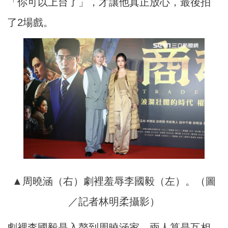
「你可以上台了」，才讓他真正放心，最後拍
了2場戲。
▲周曉涵（右）劇裡羞辱李國毅（左）。（圖
／記者林明柔攝影）
劇裡李國毅是入贅到周曉涵家，兩人算是互相