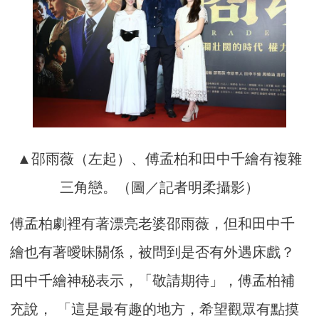
▲邵雨薇（左起）、傅孟柏和田中千繪有複雜
三角戀。（圖／記者明柔攝影）
傅孟柏劇裡有著漂亮老婆邵雨薇，但和田中千
繪也有著曖昧關係，被問到是否有外遇床戲？
田中千繪神秘表示，「敬請期待」，傅孟柏補
充說， 「這是最有趣的地方，希望觀眾有點摸