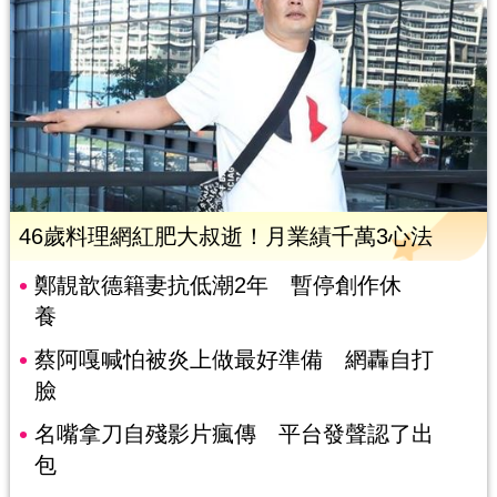
46歲料理網紅肥大叔逝！月業績千萬3心法
鄭靚歆德籍妻抗低潮2年 暫停創作休
養
蔡阿嘎喊怕被炎上做最好準備 網轟自打
臉
名嘴拿刀自殘影片瘋傳 平台發聲認了出
包