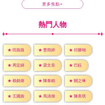
更多焦點+
熱門人物
★
田路路
★
曹雨婷
★
邱勝翊
★
巴鈺
★
周定緯
★
梁文音
★
賴銘偉
★
陳泰銘
★
關之琳
★
王國旌
★
馬清偉
★
陳美琪