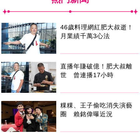
46歲料理網紅肥大叔逝！
月業績千萬3心法
直播年賺破億！肥大叔離
世 曾連播17小時
粿粿、王子偷吃消失演藝
圈 賴銘偉曝近況