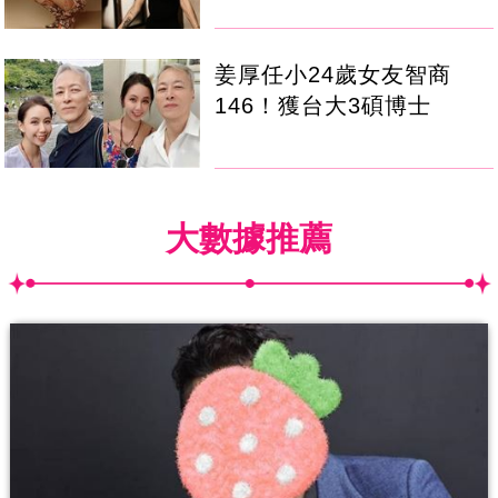
姜厚任小24歲女友智商
146！獲台大3碩博士
大數據推薦