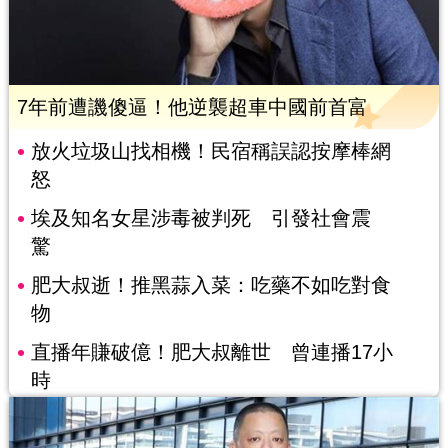
7年前遭譏傻逼！他逆襲超車中國前首富
放火垃圾山找相機！民宿稱誤認按摩棒網
怒
埃及知名女星涉毒被判死 引發社會震
驚
肥大叔逝！推黑蒜入菜：吃藥不如吃對食
物
直播年賺破億！肥大叔離世 曾連播17小
時