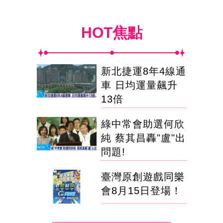
HOT焦點
新北捷運8年4線通
車 日均運量飆升
13倍
綠中常會助選何欣
純 蔡其昌轟"盧"出
問題!
臺灣原創遊戲同樂
會8月15日登場！