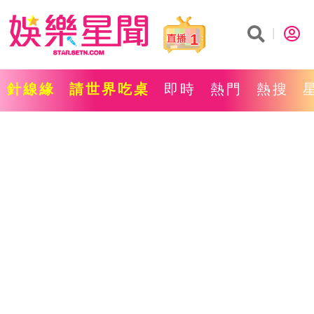
1
針線緣
請世界吃桌
即時
熱門
熱搜