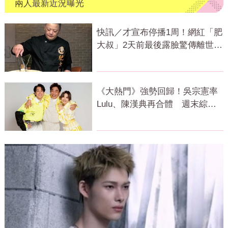
兩人最新近況曝光
快訊／才宣布停播1周！網紅「肥
大叔」2天前最後露臉驚傳離世
粉專證實
《大熱門》強勢回歸！吳宗憲率
Lulu、陳漢典再合體 週末綜藝
大戰開打