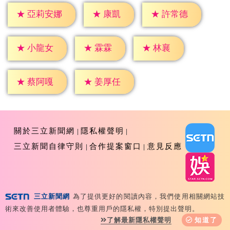
★
康凱
★
許常德
★
亞莉安娜
★
霖霖
★
林襄
★
小龍女
★
蔡阿嘎
★
姜厚任
關於三立新聞網
隱私權聲明
三立新聞自律守則
合作提案窗口
意見反應
三立新聞網
為了提供更好的閱讀內容，我們使用相關網站技
Copyright ©2026 Sanlih E-Television All Rights
術來改善使用者體驗，也尊重用戶的隱私權，特別提出聲明。
Reserved 版權所有 盜用必究 台北市內湖區舊宗路一段159
了解最新隱私權聲明
知道了
號 02-8792-8888