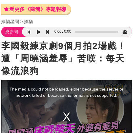
看更多《商魂》專題報導
娛樂星聞
娛樂
0:00
0:00
聽新聞
李國毅練京劇9個月拍2場戲！
遭「周曉涵羞辱」苦嘆：每天
像流浪狗
This
is
a
The media could not be loaded, either because the server or
modal
window.
network failed or because the format is not supported.