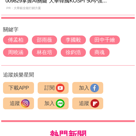
009829掌握AI關鍵 大華韓國KOSPI 50今強...
PR・大華銀全能行銷方案
關鍵字
傅孟柏
邵雨薇
李國毅
田中千繪
周曉涵
林在培
徐鈞浩
商魂
追蹤娛樂星聞
下載APP
訂閱
加入
追蹤
加入
追蹤
熱門新聞