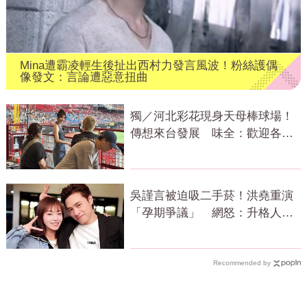
Mina遭霸凌輕生後扯出西村力發言風波！粉絲護偶
像發文：言論遭惡意扭曲
獨／河北彩花現身天母棒球場！
傳想來台發展 味全：歡迎各界
人士進場
吳謹言被迫吸二手菸！洪堯重演
「孕期爭議」 網怒：升格人父
還這樣
Recommended by