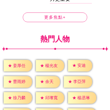
更多焦點+
熱門人物
★
安迪
★
姜厚任
★
楊光友
★
余天
★
曹雨婷
★
李亞萍
★
徐乃麟
★
邱瓈寬
★
楊丞琳