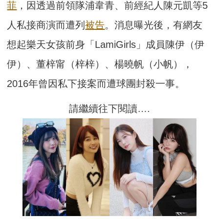
菲
，因透過前領隊浦韋青、前經紀人陳元凱等5
人私接商演而遭列
被告
。消息曝光後，有網友
想起樂天女孩前身「LamiGirls」成員陳伊（伊
伊）、董梓甯（梓梓）、楊曉帆（小帆），
2016年曾因私下接案而遭球團封殺一事。
請繼續往下閱讀….