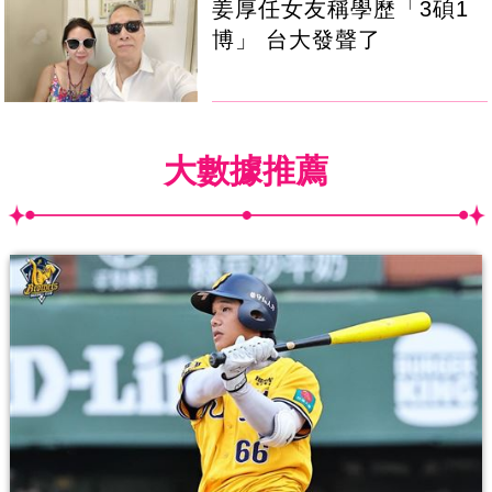
姜厚任女友稱學歷「3碩1
博」 台大發聲了
大數據推薦