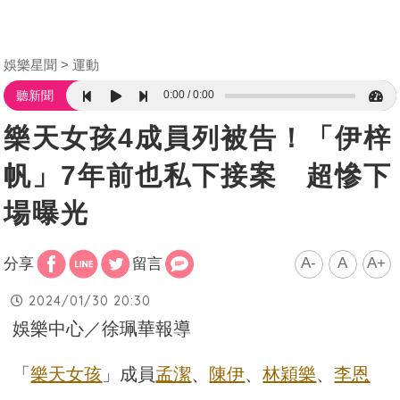
娛樂星聞
運動
0:00
0:00
聽新聞
樂天女孩4成員列被告！「伊梓
帆」7年前也私下接案 超慘下
場曝光
A-
A
A+
分享
留言
2024/01/30 20:30
娛樂中心／徐珮華報導
「
樂天女孩
」成員
孟潔
、
陳伊
、
林穎樂
、
李恩