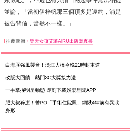
並論，「當初伊梓帆那三個頂多是違約，浦是
被告背信，當然不一樣。」
推薦圖輯
樂天女孩艾璐AIRU出版寫真書
白海豚強風襲台！淡江大橋今晚21時封車道
改版大回饋 熱門3C大獎接力送
一手掌握明星動態 即刻下載娛樂星聞APP
肥大叔猝逝！曾PO「手術住院照」網揪4年前有異狀
身形...