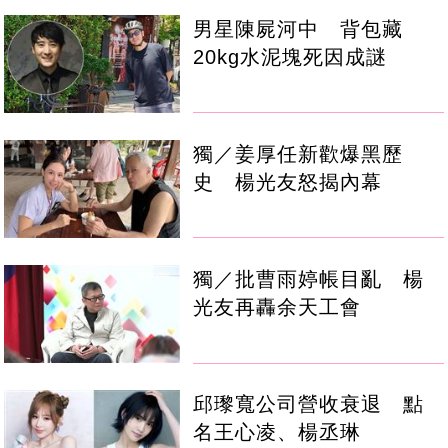
男星陳屍河中 背包藏
20kg水泥塊死因成謎
獨／姜厚任新歡爆黑歷
史 楊光友怒揭內幕
獨／批曹雨婷帳目亂 楊
光友再轟余天工會
邱瓈寬公司營收衰退 點
名王心凌、楊丞琳