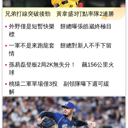
兄弟打線突破後勁 黃韋盛3打點率隊2連勝
外野僅是短暫快樂 餅總曝張皓崴終極目
標
一軍不是來跑龍套 餅總對新人不手下留
情
孫易磊登板2局2K無失分！ 飆156公里火
球
桃猿二軍單場僅3投 副領隊曝下週可緩
解