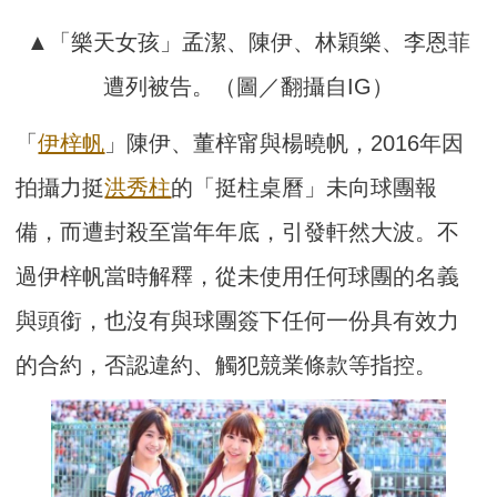
▲「樂天女孩」孟潔、陳伊、林穎樂、李恩菲
遭列被告。（圖／翻攝自IG）
「
伊梓帆
」陳伊、董梓甯與楊曉帆，2016年因
拍攝力挺
洪秀柱
的「挺柱桌曆」未向球團報
備，而遭封殺至當年年底，引發軒然大波。不
過伊梓帆當時解釋，從未使用任何球團的名義
與頭銜，也沒有與球團簽下任何一份具有效力
的合約，否認違約、觸犯競業條款等指控。