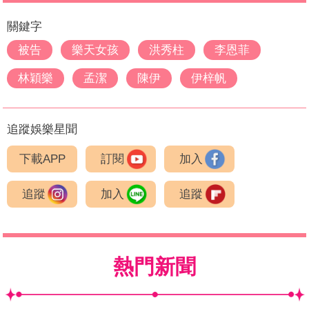
關鍵字
被告
樂天女孩
洪秀柱
李恩菲
林穎樂
孟潔
陳伊
伊梓帆
追蹤娛樂星聞
下載APP
訂閱
加入
追蹤
加入
追蹤
熱門新聞