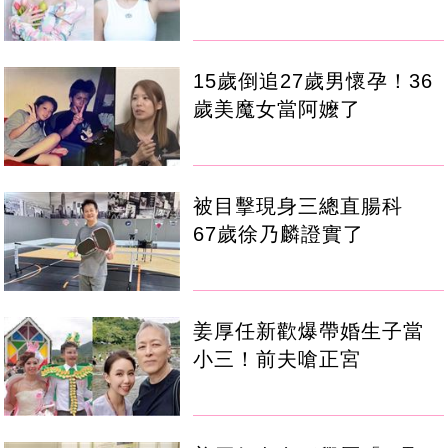
15歲倒追27歲男懷孕！36
歲美魔女當阿嬤了
被目擊現身三總直腸科
67歲徐乃麟證實了
姜厚任新歡爆帶婚生子當
小三！前夫嗆正宮