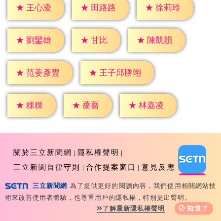
★
王心凌
★
田路路
★
徐莉玲
★
甘比
★
劉鑾雄
★
陳凱韻
★
范姜彥豐
★
王子邱勝翊
★
粿粿
★
薔薔
★
林嘉凌
關於三立新聞網
隱私權聲明
三立新聞自律守則
合作提案窗口
意見反應
三立新聞網
為了提供更好的閱讀內容，我們使用相關網站技
術來改善使用者體驗，也尊重用戶的隱私權，特別提出聲明。
了解最新隱私權聲明
知道了