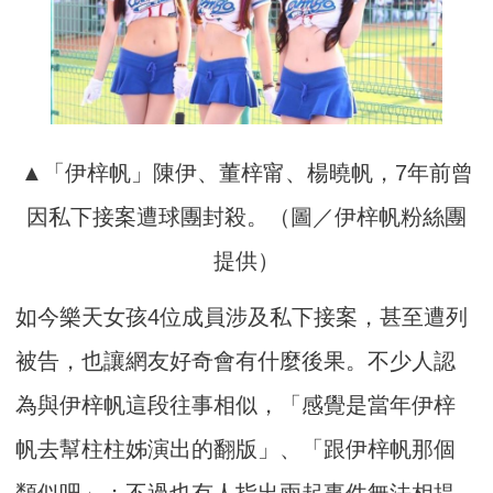
▲「伊梓帆」陳伊、董梓甯、楊曉帆，7年前曾
因私下接案遭球團封殺。（圖／伊梓帆粉絲團
提供）
如今樂天女孩4位成員涉及私下接案，甚至遭列
被告，也讓網友好奇會有什麼後果。不少人認
為與伊梓帆這段往事相似，「感覺是當年伊梓
帆去幫柱柱姊演出的翻版」、「跟伊梓帆那個
類似吧」；不過也有人指出兩起事件無法相提