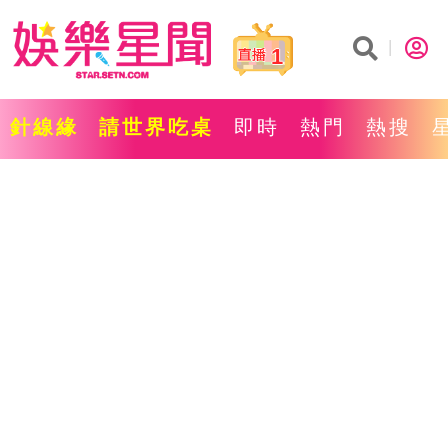
1
針線緣
請世界吃桌
即時
熱門
熱搜