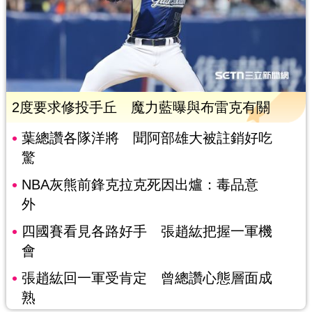
2度要求修投手丘 魔力藍曝與布雷克有關
葉總讚各隊洋將 聞阿部雄大被註銷好吃
驚
NBA灰熊前鋒克拉克死因出爐：毒品意
外
四國賽看見各路好手 張趙紘把握一軍機
會
張趙紘回一軍受肯定 曾總讚心態層面成
熟