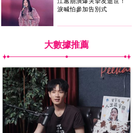
江蕙崩潰爆哭摯友逝世！
淚喊怕參加告別式
大數據推薦