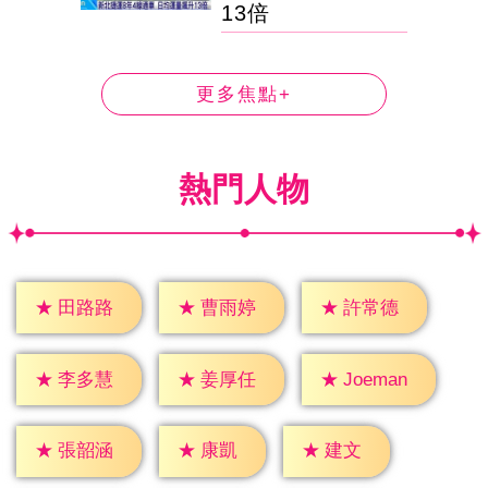
13倍
更多焦點+
熱門人物
★
田路路
★
曹雨婷
★
許常德
★
李多慧
★
姜厚任
★
Joeman
★
康凱
★
建文
★
張韶涵