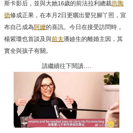
斯卡影后，並與大她16歲的前法拉利總裁
尚陶
德
修成正果，在本月2日更曬出嬰兒腳丫照，宣
布自己成為
阿嬤
的喜訊。今日在接受訪問時，
楊紫瓊也首談及與
前夫
潘廸生的離婚主因，其
實全與孩子有關。
請繼續往下閱讀….