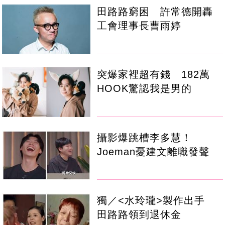
田路路窮困 許常德開轟
工會理事長曹雨婷
突爆家裡超有錢 182萬
HOOK驚認我是男的
攝影爆跳槽李多慧！
Joeman憂建文離職發聲
獨／<水玲瓏>製作出手
田路路領到退休金