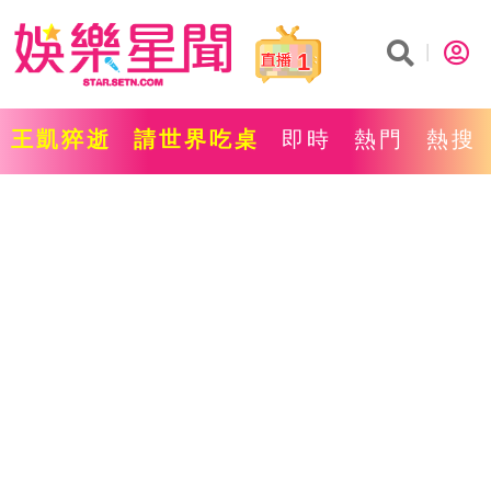
1
王凱猝逝
請世界吃桌
即時
熱門
熱搜