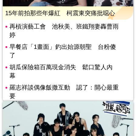
15年前拍那些年爆紅 柯震東突痛批噁心
再槓演藝工會 池秋美、班鐵翔妻轟曹雨
婷
早餐店「1畫面」釣出始源朝聖 台粉傻
了
胡瓜保險箱百萬現金消失 鬆口驚人內
幕
羅志祥談偶像飯撒互動 認了：開心最重
要