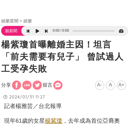
娛樂星聞
娛樂
0:00
0:00
聽新聞
楊紫瓊首曝離婚主因！坦言
「前夫需要有兒子」 曾試過人
工受孕失敗
A-
A
A+
分享
留言
2024/01/31 11:27
記者楊雅芸／台北報導
現年61歲的女星
楊紫瓊
，去年成為首位亞裔奧