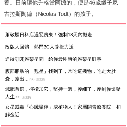
養。日前讓他升格當阿嬤的，便是46歲繼子尼
古拉斯陶德（Nicolas Todt）的孩子。
蕭敬騰日料店遇惡房東！強制18天內搬走
改版大回饋 熱門3C大獎接力送
追蹤訂閱娛樂星聞 給你最即時的娛樂星鮮事
腹部脂肪的「剋星」找到了，常吃這幾物，吃走大肚
囊，瘦出...
PR・新素簡
減肥首選，檸檬加它，堅持一週，腰細了，瘦到你懷疑
人生
PR・新素簡
女星戒毒「心臟驟停」成植物人！家屬開告療養院 和
解金近...