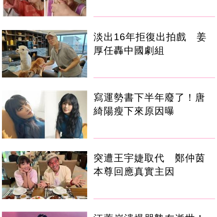
淡出16年拒復出拍戲 姜
厚任轟中國劇組
寫運勢書下半年廢了！唐
綺陽瘦下來原因曝
突遭王宇婕取代 鄭仲茵
本尊回應真實主因