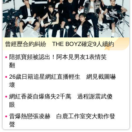
曾經歷合約糾紛 THE BOYZ確定9人續約
陪抓寶頻被認出！阿本見男友1表情笑
翻
26歲日籍追星網紅直播輕生 網見截圖嚇
壞
網紅香菱自爆痛失2千萬 過程謝震武傻
眼
昔爆熱戀張凌赫 白鹿工作室突大動作發
聲