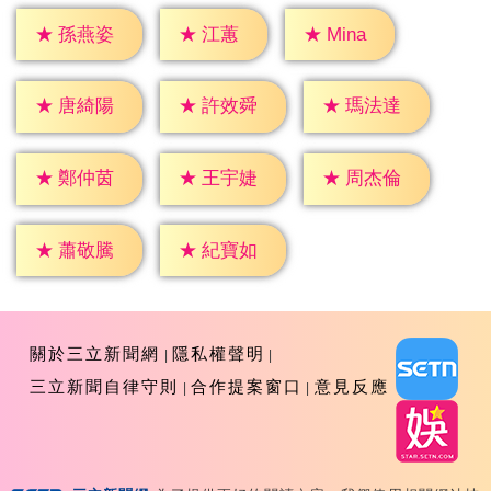
★
江蕙
★
Mina
★
孫燕姿
★
唐綺陽
★
許效舜
★
瑪法達
★
鄭仲茵
★
王宇婕
★
周杰倫
★
蕭敬騰
★
紀寶如
關於三立新聞網
隱私權聲明
三立新聞自律守則
合作提案窗口
意見反應