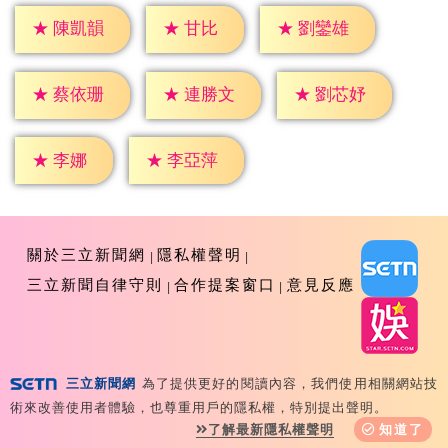
★
甘比
★
陳凱韻
★
劉鑾雄
★
蔡依珊
★
連勝文
★
劉芯妤
★
李娜
★
李亞萍
關於三立新聞網
隱私權聲明
三立新聞自律守則
合作提案窗口
意見反應
三立新聞網
為了提供更好的閱讀內容，我們使用相關網站技
Copyright ©2026 Sanlih E-Television All Rights
術來改善使用者體驗，也尊重用戶的隱私權，特別提出聲明。
Reserved 版權所有 盜用必究 台北市內湖區舊宗路一段159
了解最新隱私權聲明
知道了
號 02-8792-8888