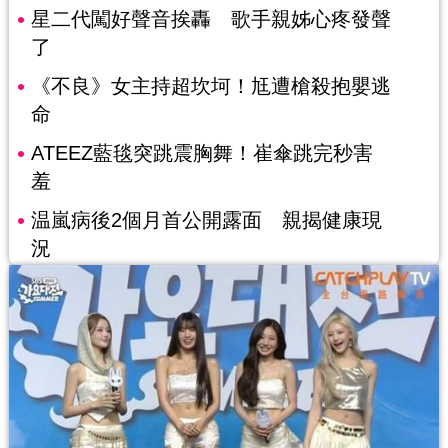
星二代闖好聲音挨轟 歌手親姊心疼發聲
了
《不良》女主持超坎坷！尪遭槍殺抱嬰逃
命
ATEEZ藍毯突跳震胸舞！崔傘跳完秒害
羞
温嵐病後2個月首公開露面 親揭健康現
況