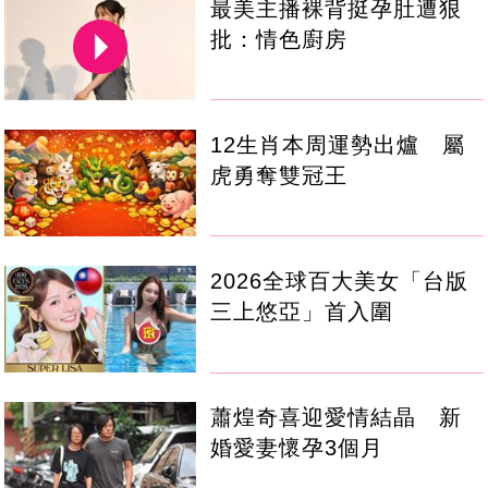
最美主播裸背挺孕肚遭狠
批：情色廚房
12生肖本周運勢出爐 屬
虎勇奪雙冠王
2026全球百大美女「台版
三上悠亞」首入圍
蕭煌奇喜迎愛情結晶 新
婚愛妻懷孕3個月