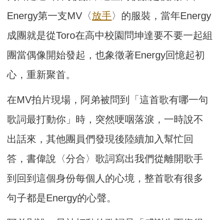
Energ
y第一支MV〈
放手
〉的服裝，當年Energy
成團就是從Tor
o在高中校園問坤達要不要一起組
團當偶像開始發起，也象徵著En
ergy回憶起初
心，重新聚首。
在MV拍片現場，阿弟被問到「
這首歌有哪一句
歌詞最打動你」時，突然哽咽落淚，一時說不
出話來，
其他團員們發現後陸續加入幫忙回
答，書偉說〈分合〉歌詞寫出我們
從離開歌手
到回到這個身份每個人的心境，
整首歌有很多
句子都是Energy的心聲。