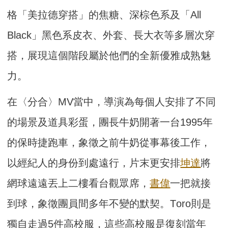
格「
美拉德穿搭」的焦糖、深棕色系及「All
Black」黑色系皮衣、外套、長大衣等多層次穿
搭，
展現這個階段屬於他們的全新優雅成熟魅
力。
在〈分合〉MV當中，導演為每個人安排了不同
的場景及道具彩蛋，
團長牛奶開著一台1995年
的保時捷跑車，
象徵之前牛奶從事幕後工作，
以經紀人的身份到處遠行，片末更安排
坤達
將
網球遠遠丟上二樓看台觀眾席，
書偉
一把就接
到球，象徵團員間多年不變的默契。
T
oro則是
獨自走過5件高校服，這些高校服是復刻當年