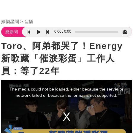
娛樂星聞
音樂
0:00
0:00
聽新聞
Toro、阿弟都哭了！Energy
新歌藏「催淚彩蛋」工作人
員：等了22年
This
is
a
The media could not be loaded, either because the server or
modal
window.
network failed or because the format is not supported.