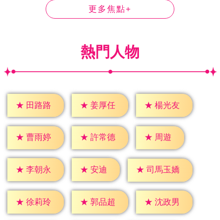
更多焦點+
熱門人物
★
田路路
★
姜厚任
★
楊光友
★
周遊
★
曹雨婷
★
許常德
★
安迪
★
李朝永
★
司馬玉嬌
★
徐莉玲
★
郭品超
★
沈政男