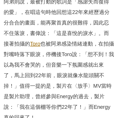
阿弟則說，最被打動的歌詞是「感謝失而復得
的愛」，
在唱這句時他回想這22年來經歷過分
分合合的畫面，
能再聚首真的很難得，因此忍
不住落淚，書偉說：「
這是喜悅的淚水」。而
接著拍攝的
Toro
也被阿弟感染情緒連動，
在拍攝
對嘴時落下眼淚，停機後Toro說：「想不到！
我
以為我不會哭的，但音樂一下氛圍感就出來
了，馬上回到22年前
，眼淚就像水龍頭關不
掉！」值得一提的是，製片在〈放手〉M
V當時
是製片助理，曾經參與Energy的過去，製片
說：「
我在這個棚等你們22年了！」而Energy
真的回來了！