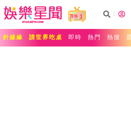
1
針線緣
請世界吃桌
即時
熱門
熱搜