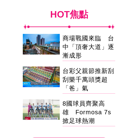
HOT焦點
商場戰國來臨 台
中「頂奢大道」逐
漸成形
台彩父親節推新刮
刮樂千萬頭獎超
「爸」氣
8國球員齊聚高
雄 Formosa 7s
掀足球熱潮