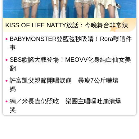
KISS OF LIFE NATTY放話：今晚舞台非常辣
BABYMONSTER登藍毯秒吸睛！Rora曝這件
事
SBS歌謠大戰登場！MEOVV化身純白仙女美
翻
許富凱父親節開唱淚崩 暴瘦7公斤嚇壞
媽
獨／米長蟲仍照吃 樂團主唱嘔吐崩潰爆
哭