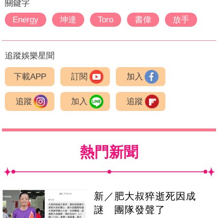
關鍵字
Energy
坤達
Toro
書偉
放手
追蹤娛樂星聞
下載APP
訂閱
加入
追蹤
加入
追蹤
熱門新聞
新／肥大叔猝逝死因成
謎 團隊發聲了