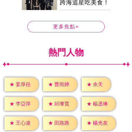
跨海追星吃美食！
更多焦點+
熱門人物
★
余天
★
姜厚任
★
曹雨婷
★
李亞萍
★
邱瓈寬
★
楊丞琳
★
王心凌
★
田路路
★
楊光友