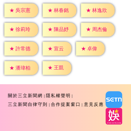
★
吳宗憲
★
林春銘
★
林逸欣
★
徐莉玲
★
陳品妤
★
周杰倫
★
宣云
★
卓偉
★
許常德
★
王凱
★
潘瑋柏
關於三立新聞網
隱私權聲明
三立新聞自律守則
合作提案窗口
意見反應