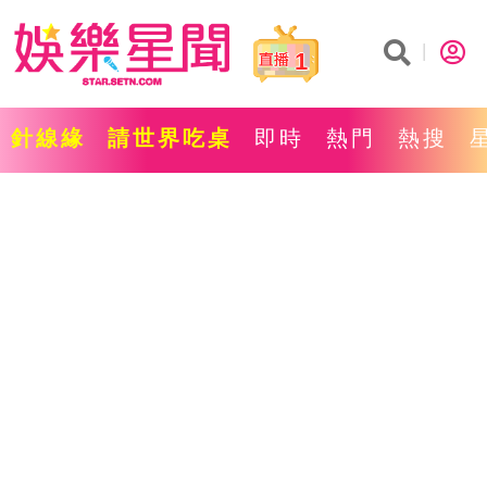
1
針線緣
請世界吃桌
即時
熱門
熱搜