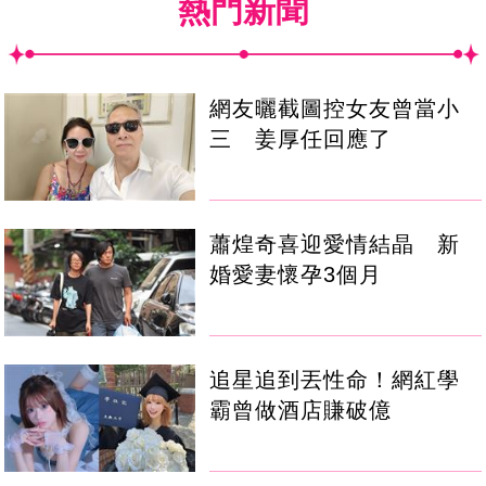
熱門新聞
網友曬截圖控女友曾當小
三 姜厚任回應了
蕭煌奇喜迎愛情結晶 新
婚愛妻懷孕3個月
追星追到丟性命！網紅學
霸曾做酒店賺破億