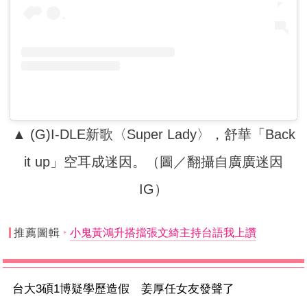
▲ (G)I-DLE新歌〈Super Lady〉，舒華「Back
it up」空耳成迷因。（圖／翻攝自廣廣迷因
IG）
推薦圖輯
小鬼黃鴻升搭擋張文綺主持台語我上讚
台大3碩1博疑學歷造假 姜厚任女友發聲了