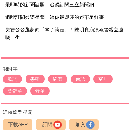
最即時的新聞話題 追蹤訂閱三立新聞網
追蹤訂閱娛樂星聞 給你最即時的娛樂星鮮事
失智公公逛超商「拿了就走」！陳明真崩潰報警親立遺
囑：生...
關鍵字
歌詞
專輯
網友
台語
空耳
葉舒華
舒華
追蹤娛樂星聞
下載APP
訂閱
加入