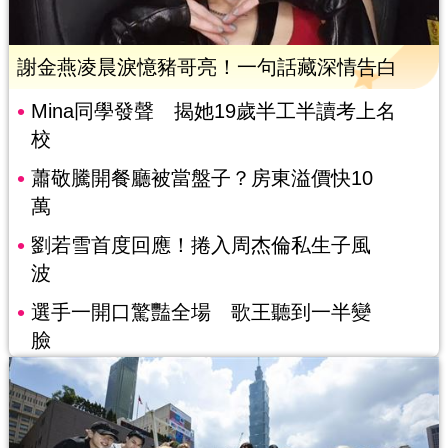
謝金燕凌晨淚憶豬哥亮！一句話藏深情告白
Mina同學發聲 揭她19歲半工半讀考上名
校
蕭敬騰開餐廳被當盤子？房東溢價快10
萬
劉若雪首度回應！捲入周杰倫私生子風
波
選手一開口驚豔全場 歌王聽到一半變
臉