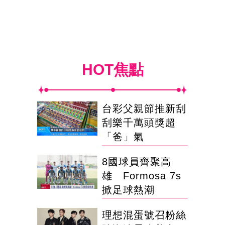
HOT焦點
台彩父親節推新刮
刮樂千萬頭獎超
「爸」氣
8國球員齊聚高
雄 Formosa 7s
掀足球熱潮
理想混蛋號召粉絲