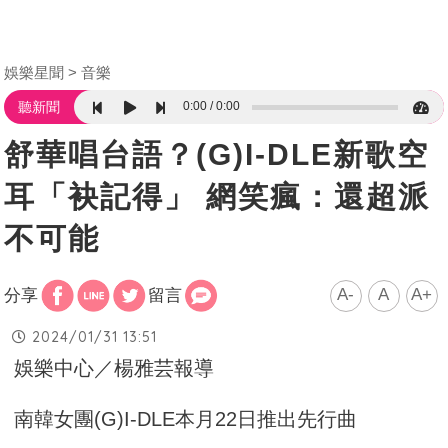
娛樂星聞
音樂
0:00
0:00
聽新聞
舒華唱台語？(G)I-DLE新歌空
耳「袂記得」 網笑瘋：還超派
不可能
A-
A
A+
分享
留言
2024/01/31 13:51
娛樂中心／楊雅芸報導
南韓女團(G)I-DLE本月22日推出先行曲