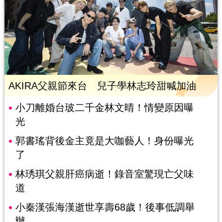
AKIRA父親節來台 兒子學林志玲甜喊加油
小刀離婚台玻二千金林文晴！情變原因曝
光
郭書瑤背後金主竟是大咖藝人！身份曝光
了
林琇琪父親肝癌病逝！錄音室驚現亡父味
道
小秦漢張海漢逝世享壽68歲！後事低調舉
辦