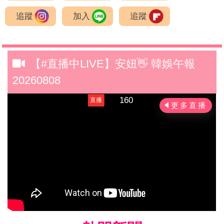
追蹤
加入
追蹤
【#直播中LIVE】安妞👋 韓娛午報
20260808