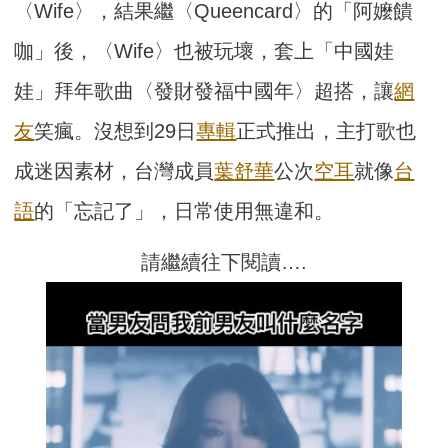
〈Wife〉，結果繼〈Queencard〉的「阿嬤饋
咖」後，〈Wife〉也被玩壞，套上「中國娃
娃」拜年歌曲〈發財發福中國年〉超搭，讓
網
友
笑瘋。沒想到29日
專輯
正式推出，主打歌也
成迷因素材，台灣成員
葉
舒華
公次
空耳
就像
台
語
的「忘記了」，日常使用無違和。
請繼續往下閱讀….