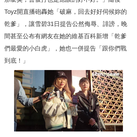
Toyz開直播砲轟她「破麻，回去好好伺候妳的
乾爹」，讓雪碧31日提告公然侮辱、誹謗，晚
間甚至公布有網友在她的維基百科新增「乾爹
們最愛的小白虎」，她也一併提告「跟你們戰
到底！」