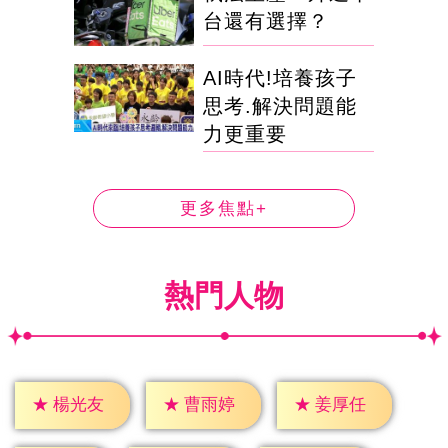
台還有選擇？
AI時代!培養孩子
思考.解決問題能
力更重要
更多焦點+
熱門人物
★
楊光友
★
曹雨婷
★
姜厚任