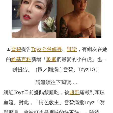
▲
雪碧
提告
Toyz
公然侮辱
、
誹謗
，有網友在她
的
維基百科
新增「
乾爹
們最愛的小白虎」也一
併提告。（圖／翻攝自雪碧、Toyz IG）
請繼續往下閱讀….
網紅Toyz日前嫌醋飯難吃，被
超哥
痛毆到頭破
血流。對此，「情色教主」雪碧痛批Toyz「嘴
那麼臭，會被打也是應該的好不好。」隨後