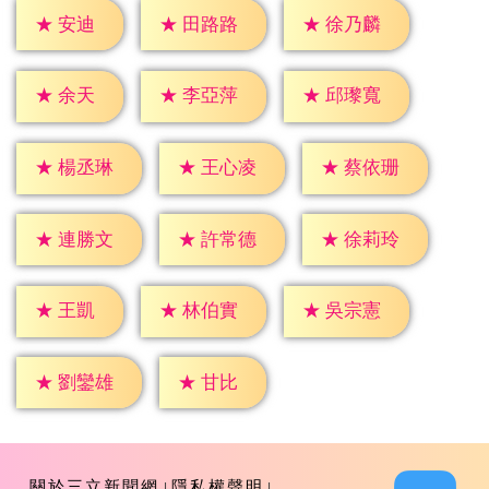
★
安迪
★
田路路
★
徐乃麟
★
余天
★
李亞萍
★
邱瓈寬
★
楊丞琳
★
王心凌
★
蔡依珊
★
連勝文
★
許常德
★
徐莉玲
★
王凱
★
林伯實
★
吳宗憲
★
甘比
★
劉鑾雄
關於三立新聞網
隱私權聲明