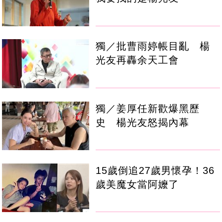
獨／批曹雨婷帳目亂 楊
光友再轟余天工會
獨／姜厚任新歡爆黑歷
史 楊光友怒揭內幕
15歲倒追27歲男懷孕！36
歲美魔女當阿嬤了