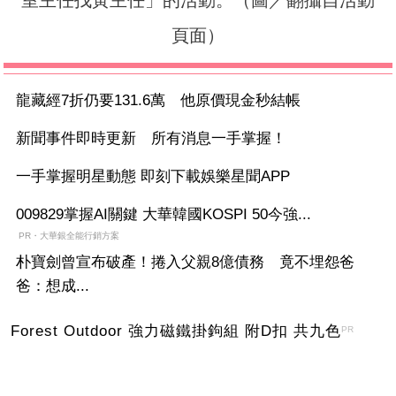
頁面）
龍藏經7折仍要131.6萬 他原價現金秒結帳
新聞事件即時更新 所有消息一手掌握！
一手掌握明星動態 即刻下載娛樂星聞APP
009829掌握AI關鍵 大華韓國KOSPI 50今強...
PR・大華銀全能行銷方案
朴寶劍曾宣布破產！捲入父親8億債務 竟不埋怨爸
爸：想成...
Forest Outdoor 強力磁鐵掛鉤組 附D扣 共九色
PR