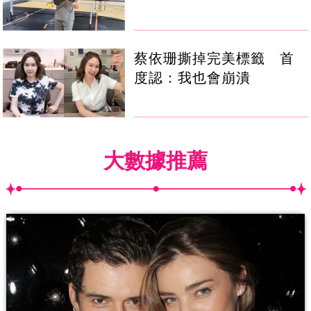
蔡依珊撕掉完美標籤 首
度認：我也會崩潰
大數據推薦