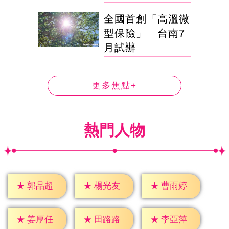
全國首創「高溫微
型保險」 台南7
月試辦
更多焦點+
熱門人物
★
郭品超
★
楊光友
★
曹雨婷
★
姜厚任
★
田路路
★
李亞萍