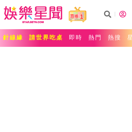
1
針線緣
請世界吃桌
即時
熱門
熱搜