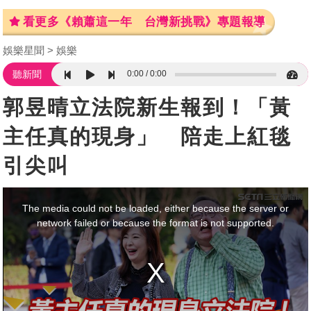
看更多《賴蕭這一年 台灣新挑戰》專題報導
娛樂星聞
娛樂
0:00
0:00
聽新聞
郭昱晴立法院新生報到！「黃
主任真的現身」 陪走上紅毯
引尖叫
This
is
a
The media could not be loaded, either because the server or
modal
window.
network failed or because the format is not supported.