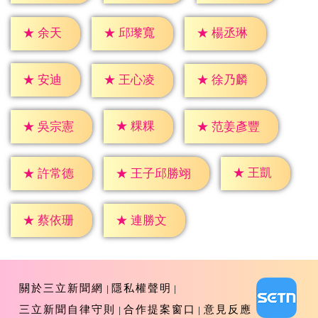
★
余天
★
邱瓈寬
★
楊丞琳
★
安迪
★
王心凌
★
徐乃麟
★
粿粿
★
吳宗憲
★
范姜彥豐
★
王凱
★
許常德
★
王子邱勝翊
★
蔡依珊
★
連勝文
關於三立新聞網
隱私權聲明
三立新聞自律守則
合作提案窗口
意見反應