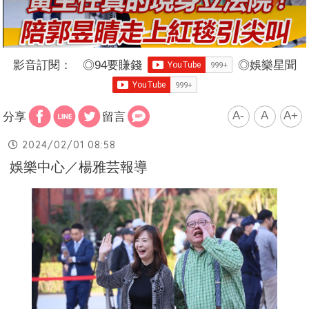
影音訂閱：
◎
94要賺錢
◎
娛樂星聞
A-
A
A+
分享
留言
2024/02/01 08:58
娛樂中心／楊雅芸報導