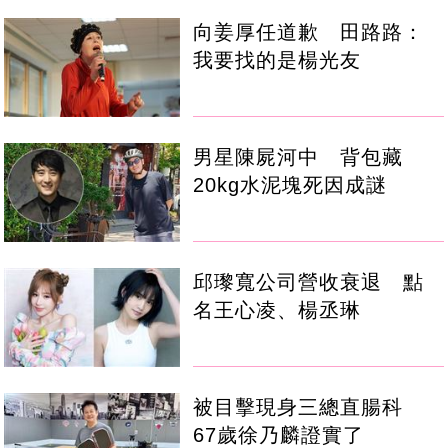
向姜厚任道歉 田路路：
我要找的是楊光友
男星陳屍河中 背包藏
20kg水泥塊死因成謎
邱瓈寬公司營收衰退 點
名王心凌、楊丞琳
被目擊現身三總直腸科
67歲徐乃麟證實了