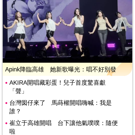
Apink降臨高雄 她新歌曝光：唱不好別發
AKIRA開唱藏彩蛋！兒子首度驚喜獻
「聲」
台灣囡仔來了 馬蒔權開唱嗨喊：我是
誰？
崔立于高雄開唱 台下讓他氣噗噗：隨便
啦