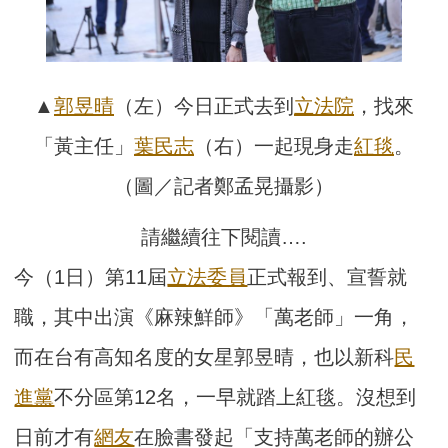
▲
郭昱晴
（左）今日正式去到
立法院
，找來
「黃主任」
葉民志
（右）一起現身走
紅毯
。
（圖／記者鄭孟晃攝影）
請繼續往下閱讀….
今（1日）第11屆
立法委員
正式報到、宣誓就
職，其中出演《麻辣鮮師》「萬老師」一角，
而在台有高知名度的女星郭昱晴，也以新科
民
進黨
不分區第12名，一早就踏上紅毯。沒想到
日前才有
網友
在臉書發起「支持萬老師的辦公