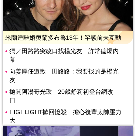
米蘭達離婚奧蘭多布魯13年！罕談前夫互動
獨／田路路突改口找楊光友 許常德爆內
幕
向姜厚任道歉 田路路：我要找的是楊光
友
拋開阿湯哥光環 20歲舒莉初登台網改
口
HIGHLIGHT掀回憶殺 擔心後輩太帥壓力
大