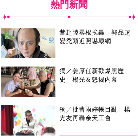
熱門新聞
昔赴陸尋根挨轟 郭品超
變禿頭近照嚇壞網
獨／姜厚任新歡爆黑歷
史 楊光友怒揭內幕
獨／批曹雨婷帳目亂 楊
光友再轟余天工會