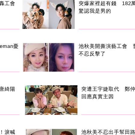
轟工會
突爆家裡超有錢 182萬
驚認我是男的
eman憂
池秋美開撕演藝工會 
不忍反擊了
唐綺陽
突遭王宇婕取代 鄭
回應真實主因
！淚喊
池秋美不忍出手幫田