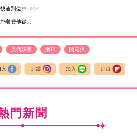
金快速到位
PR・易借網
餐費他從...
叉滴娛樂
網銀
閃電狼
加入
追蹤
加入
追蹤
熱門新聞