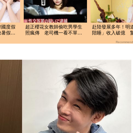
韓國度假
超正櫻花女教師偷吃男學生
赴陸發展多年！明
放暑假犯
照瘋傳 老司機一看不單
陪睡」收入破億 
純：衝著我來
額曝光
Recommend