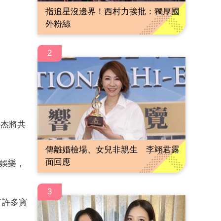
指追星沒邊界！西村力挨批：獨厚國
外粉絲
2
羅杰將共
傳離婚檢場、女兒非親生 李翊君露
面回應
狼娛樂，
3
了許多寶