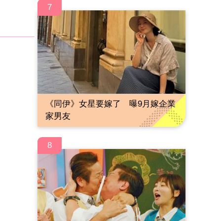
7
《同伊》女星要嫁了 曝9月嫁企業
家男友
8