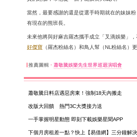
當然，最要感謝的還是從選手時期就在的妹妹粉
有現在的熊班長。
未來他將與好麻吉羅杰攜手成立「叉滴娛樂」，
好傑寶
（羅杰粉絲名）和鳥人幫（NL粉絲名）
推薦圖輯
蕭敬騰娛樂先生世界巡迴演唱會
蕭敬騰日料店遇惡房東！強制18天內搬走
改版大回饋 熱門3C大獎接力送
一手掌握明星動態 即刻下載娛樂星聞APP
下個月房租差一點？快上【易借網】三分鐘解