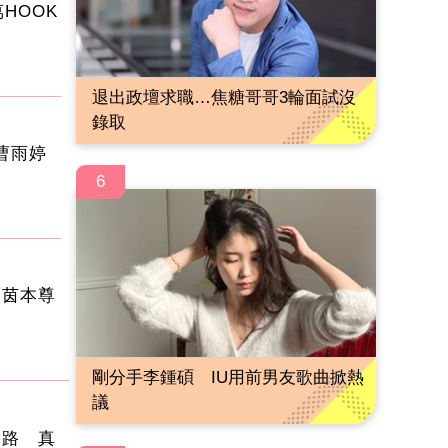
HOOK
退出政壇求職…焦糖哥哥3輪面試沒
錄取
曹雨婷
6
仲茵本尊
剛分手李鍾碩 IU用前男友歌曲掀熱
議
路路 真