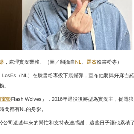
樂
，處理實況業務。（圖／翻攝自
NL
、
羅杰
臉書粉專）
_LosEs（NL）在臉書粉專投下震撼彈，宣布他將與好麻吉
務。
閃電狼
Flash Wolves」，2016年退役後轉型為實況主，從電
時間都有NL的身影。
對於公司這些年來的幫忙和支持表達感謝，這些日子讓他累積