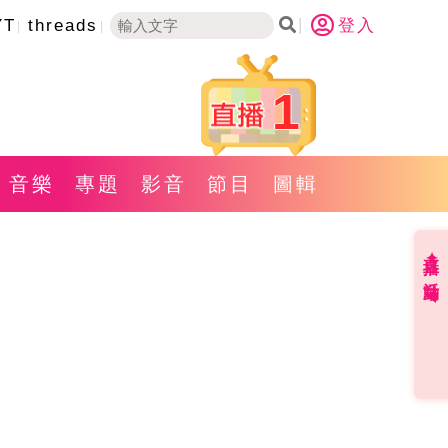
YT
threads
登入
1
音樂
專題
影音
節目
圖輯
直播✦活動