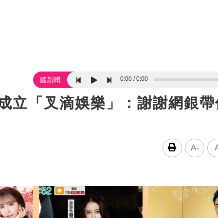
0:00
0:00
聽新聞
杰成立「叉滴娛樂」：謝謝網銀帶
A-