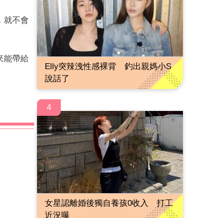
，就不會
來能帶給
Elly突辣洩性感裸背 釣出親媽小S
說話了
4
女星認離婚後獨自養孩0收入 打工
近況曝