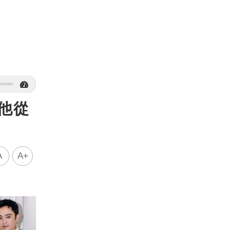
他從
A
A+