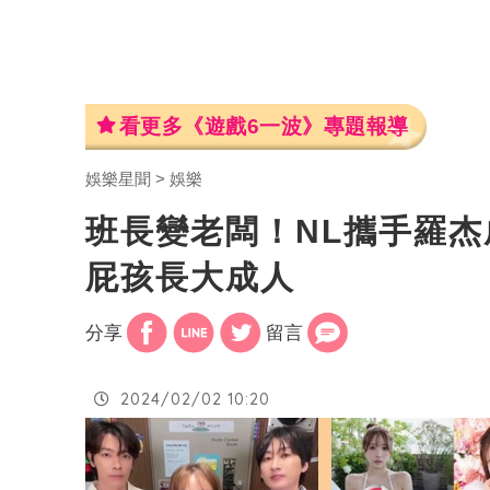
看更多《遊戲6一波》專題報導
娛樂星聞
娛樂
班長變老闆！NL攜手羅
屁孩長大成人
分享
留言
2024/02/02 10:20