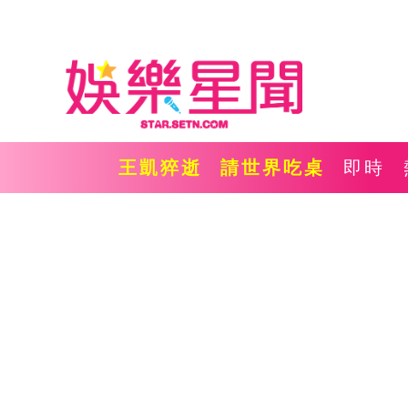
王凱猝逝
請世界吃桌
即時