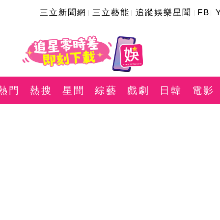
三立新聞網
三立藝能
追蹤娛樂星聞
FB
熱門
熱搜
星聞
綜藝
戲劇
日韓
電影