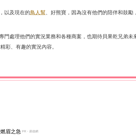
，以及現在的
鳥人幫
、好熊寶，因為沒有他們的陪伴和鼓勵
專門處理他們的實況業務和各種商案，也期待貝果乾兄弟未
更精彩、有趣的實況內容。
決燃眉之急
PR・易借網