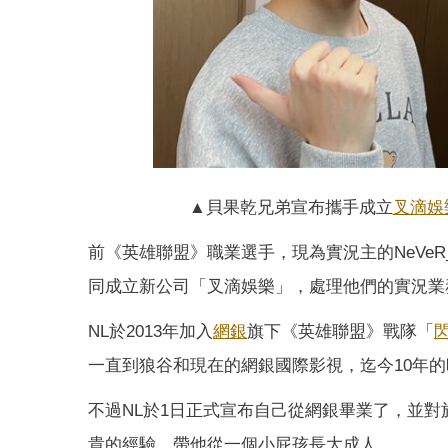
▲貝果乾兄弟宣布攜手成立
叉滴娛
前《英雄聯盟》職業選手，現為實況主的NeVeR
同成立新公司「叉滴娛樂」，處理他們的實況業
NL於2013年加入
網銀
旗下《英雄聯盟》戰隊「
一直到狼谷和現在的網銀國際影視，迄今10年的
不過NL於1日正式宣布自己從網銀畢業了，並
貴的經驗，帶他從一個小屁孩長大成人。