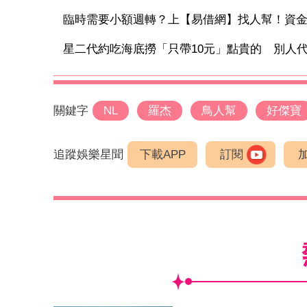
臨時需要小額週轉？上【易借網】找人幫！資
星二代約吃海底撈「只帶10元」點貴的 別人代墊
關鍵字
NL
羅杰
鳥人幫
好傑寶
追蹤娛樂星聞
下載APP
訂閱