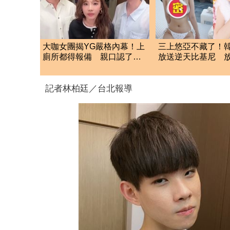
大咖女團揭YG嚴格內幕！上
三上悠亞不藏了！
廁所都得報備 親口認了：
放送逆天比基尼 
超羨慕少女時代
規身材包不住
記者林柏廷／台北報導