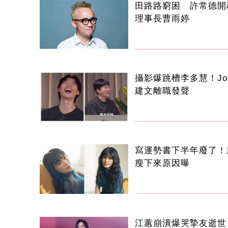
田路路窮困 許常德開
理事長曹雨婷
攝影爆跳槽李多慧！Jo
建文離職發聲
寫運勢書下半年廢了！
瘦下來原因曝
江蕙崩潰爆哭摯友逝世