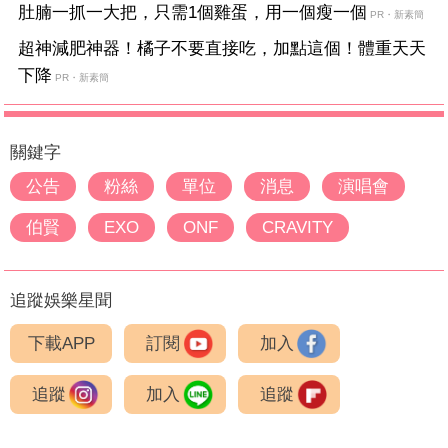
肚腩一抓一大把，只需1個雞蛋，用一個瘦一個
PR・新素簡
超神減肥神器！橘子不要直接吃，加點這個！體重天天
下降
PR・新素簡
關鍵字
公告
粉絲
單位
消息
演唱會
伯賢
EXO
ONF
CRAVITY
追蹤娛樂星聞
下載APP
訂閱
加入
追蹤
加入
追蹤