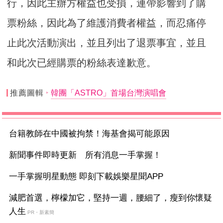
行，因此主辦方權益也受損，連帶影響到了購
票粉絲，因此為了維護消費者權益，而忍痛停
止此次活動演出，並且列出了退票事宜，並且
和此次已經購票的粉絲表達歉意。
推薦圖輯
韓團「ASTRO」首場台灣演唱會
台籍教師在中國被拘禁！海基會揭可能原因
新聞事件即時更新 所有消息一手掌握！
一手掌握明星動態 即刻下載娛樂星聞APP
減肥首選，檸檬加它，堅持一週，腰細了，瘦到你懷疑
人生
PR・新素簡