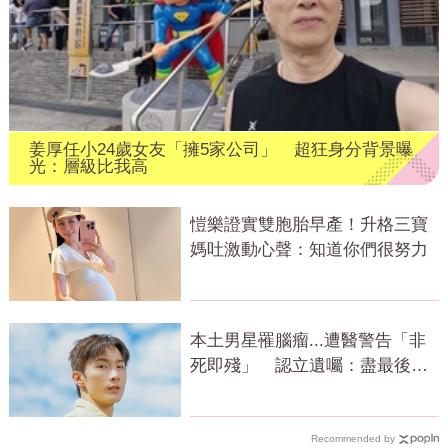
姜厚任小24歲女友「擁5家公司」 超狂身分背景曝
光：層級比我高
愷樂證實雙胞胎早產！升格三寶
媽吐激動心聲：知道你們很努力
本土男星罹腦瘤...遭醫警告「非
死即殘」 認立遺囑：盡最後心
力
Recommended by