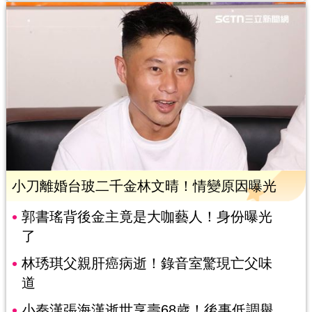
小刀離婚台玻二千金林文晴！情變原因曝光
郭書瑤背後金主竟是大咖藝人！身份曝光
了
林琇琪父親肝癌病逝！錄音室驚現亡父味
道
小秦漢張海漢逝世享壽68歲！後事低調舉