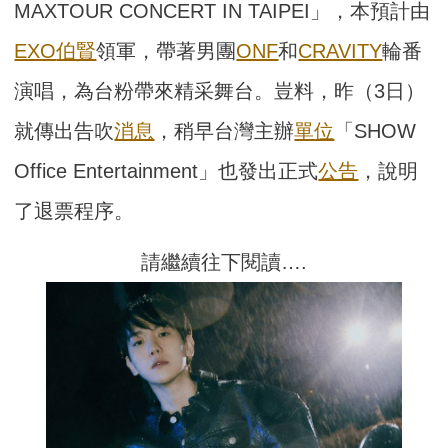
MAXTOUR CONCERT IN TAIPEI」，本預計由
EXO
伯賢
領軍，帶著男團
ONF
和
CRAVITY
輪番
演唱，為台粉帶來精采舞台。豈料，昨（3日）
就傳出告吹
消息
，稍早台灣主辦
單位
「SHOW
Office Entertainment」也發出正式
公告
，說明
了退票程序。
請繼續往下閱讀….