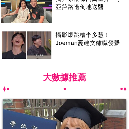
亞萍路邊倒地送醫
攝影爆跳槽李多慧！
Joeman憂建文離職發聲
大數據推薦