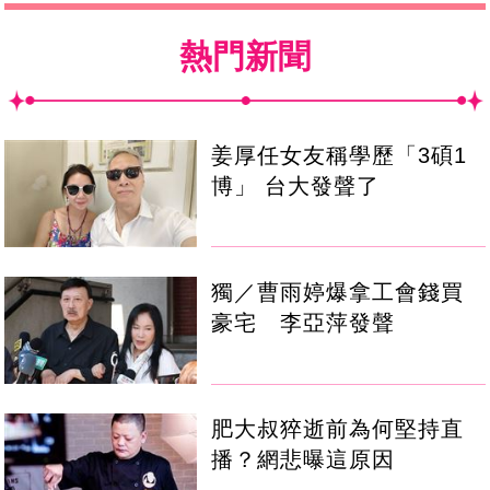
熱門新聞
姜厚任女友稱學歷「3碩1
博」 台大發聲了
獨／曹雨婷爆拿工會錢買
豪宅 李亞萍發聲
肥大叔猝逝前為何堅持直
播？網悲曝這原因