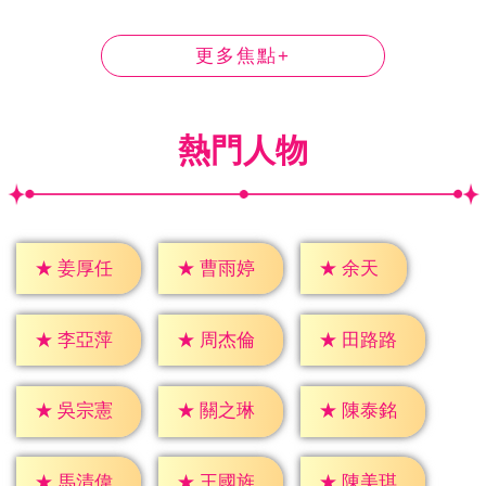
更多焦點+
熱門人物
★
余天
★
姜厚任
★
曹雨婷
★
李亞萍
★
周杰倫
★
田路路
★
吳宗憲
★
關之琳
★
陳泰銘
★
馬清偉
★
王國旌
★
陳美琪