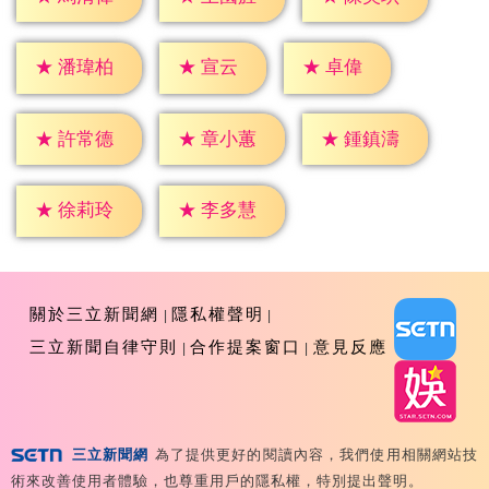
★
宣云
★
卓偉
★
潘瑋柏
★
許常德
★
章小蕙
★
鍾鎮濤
★
徐莉玲
★
李多慧
關於三立新聞網
隱私權聲明
三立新聞自律守則
合作提案窗口
意見反應
三立新聞網
為了提供更好的閱讀內容，我們使用相關網站技
Copyright ©2026 Sanlih E-Television All Rights
術來改善使用者體驗，也尊重用戶的隱私權，特別提出聲明。