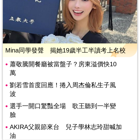
Mina同學發聲 揭她19歲半工半讀考上名校
蕭敬騰開餐廳被當盤子？房東溢價快10
萬
劉若雪首度回應！捲入周杰倫私生子風
波
選手一開口驚豔全場 歌王聽到一半變
臉
AKIRA父親節來台 兒子學林志玲甜喊加
油