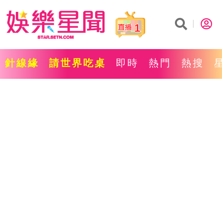
1
針線緣
請世界吃桌
即時
熱門
熱搜