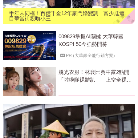
半年未同框！百億千金12年豪門婚變調 富少尪遭
目擊當街親吻小三
009829掌握AI關鍵 大華韓國
KOSPI 50今強勢開募
PR (大華銀全能行銷方案)
脫光衣服！林襄比賽中露2點開
「啦啦隊裸體趴」 上空全裸被
看光光