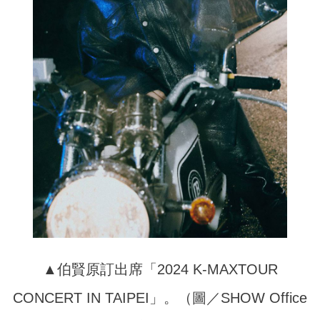
▲伯賢原訂出席「2024 K-MAXTOUR
CONCERT IN TAIPEI」。（圖／SHOW Office